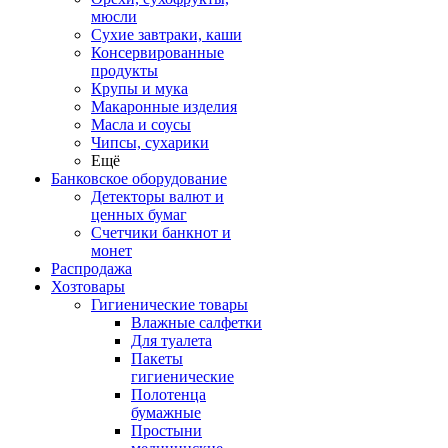
мюсли
Сухие завтраки, каши
Консервированные
продукты
Крупы и мука
Макаронные изделия
Масла и соусы
Чипсы, сухарики
Ещё
Банковское оборудование
Детекторы валют и
ценных бумаг
Счетчики банкнот и
монет
Распродажа
Хозтовары
Гигиенические товары
Влажные салфетки
Для туалета
Пакеты
гигиенические
Полотенца
бумажные
Простыни