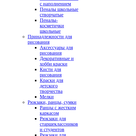
с наполнением
Пеналы школьные
створчатые
Пеналы-
косметички
школьные
Принадлежности для
рисования
Аксессуары для
рисования
Декоративные и
хобби краски
Кисти для
рисования
Краски для
детского
творчества
Мелки
Рюкзаки, ранцы, сумки
Ранцы с жестким
каркасом
Рюкзаки для
старшеклассников
и студентов
Рюкзаки для