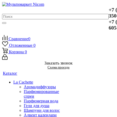
+7 
350
+7 
605
Сравнение
0
Отложенные
0
Корзина
0
Заказать звонок
Схема проезда
Каталог
La Cachette
Аромадиффузоры
Парфюмированные
спреи
Парфюмерная вода
Гели для душа
Шампуни для волос
Адвент календари