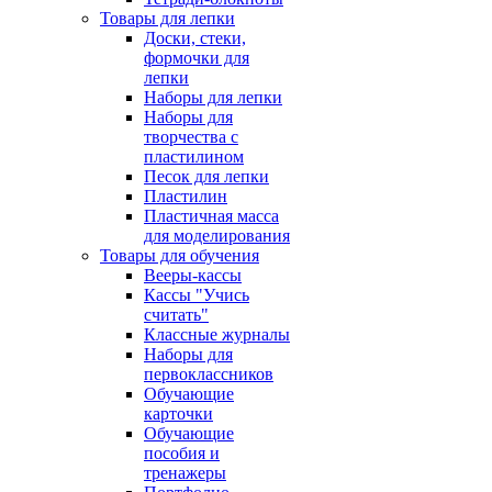
Товары для лепки
Доски, стеки,
формочки для
лепки
Наборы для лепки
Наборы для
творчества с
пластилином
Песок для лепки
Пластилин
Пластичная масса
для моделирования
Товары для обучения
Вееры-кассы
Кассы "Учись
считать"
Классные журналы
Наборы для
первоклассников
Обучающие
карточки
Обучающие
пособия и
тренажеры