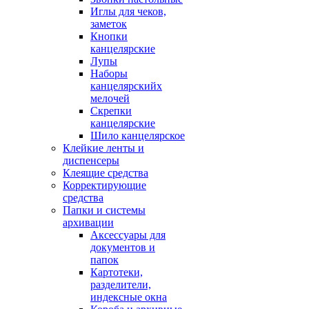
Иглы для чеков,
заметок
Кнопки
канцелярские
Лупы
Наборы
канцелярскийх
мелочей
Скрепки
канцелярские
Шило канцелярское
Клейкие ленты и
диспенсеры
Клеящие средства
Корректирующие
средства
Папки и системы
архивации
Аксессуары для
документов и
папок
Картотеки,
разделители,
индексные окна