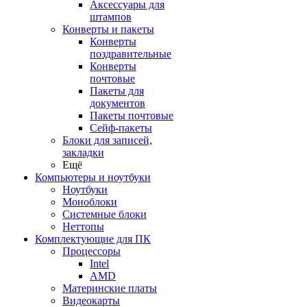
Аксессуары для
штампов
Конверты и пакеты
Конверты
поздравительные
Конверты
почтовые
Пакеты для
документов
Пакеты почтовые
Сейф-пакеты
Блоки для записей,
закладки
Ещё
Компьютеры и ноутбуки
Ноутбуки
Моноблоки
Системные блоки
Неттопы
Комплектующие для ПК
Процессоры
Intel
AMD
Материнские платы
Видеокарты