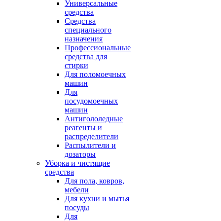
Универсальные
средства
Средства
специального
назначения
Профессиональные
средства для
стирки
Для поломоечных
машин
Для
посудомоечных
машин
Антигололедные
реагенты и
распределители
Распылители и
дозаторы
Уборка и чистящие
средства
Для пола, ковров,
мебели
Для кухни и мытья
посуды
Для