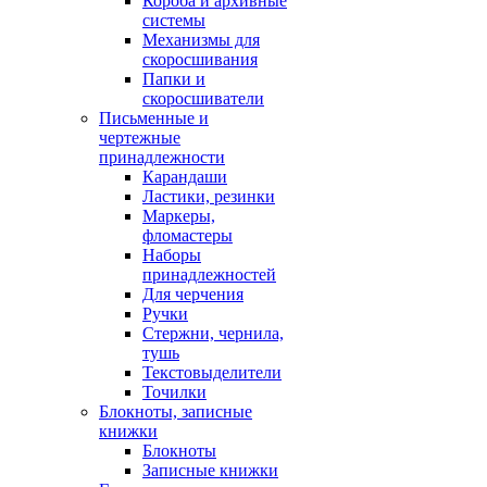
Короба и архивные
системы
Механизмы для
скоросшивания
Папки и
скоросшиватели
Письменные и
чертежные
принадлежности
Карандаши
Ластики, резинки
Маркеры,
фломастеры
Наборы
принадлежностей
Для черчения
Ручки
Стержни, чернила,
тушь
Текстовыделители
Точилки
Блокноты, записные
книжки
Блокноты
Записные книжки