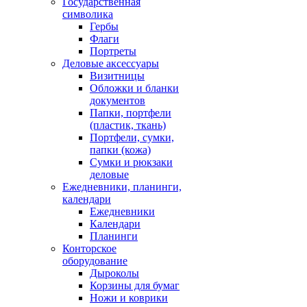
Государственная
символика
Гербы
Флаги
Портреты
Деловые аксессуары
Визитницы
Обложки и бланки
документов
Папки, портфели
(пластик, ткань)
Портфели, сумки,
папки (кожа)
Сумки и рюкзаки
деловые
Ежедневники, планинги,
календари
Ежедневники
Календари
Планинги
Конторское
оборудование
Дыроколы
Корзины для бумаг
Ножи и коврики