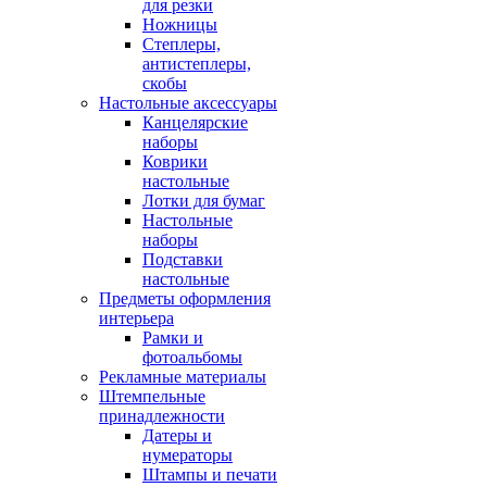
для резки
Ножницы
Степлеры,
антистеплеры,
скобы
Настольные аксессуары
Канцелярские
наборы
Коврики
настольные
Лотки для бумаг
Настольные
наборы
Подставки
настольные
Предметы оформления
интерьера
Рамки и
фотоальбомы
Рекламные материалы
Штемпельные
принадлежности
Датеры и
нумераторы
Штампы и печати