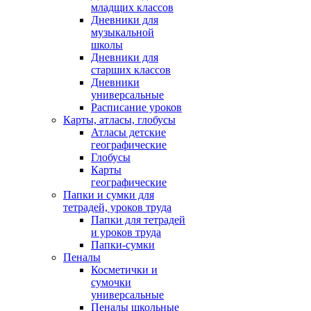
младщих классов
Дневники для
музыкальной
школы
Дневники для
старших классов
Дневники
универсальные
Расписание уроков
Карты, атласы, глобусы
Атласы детские
географические
Глобусы
Карты
географические
Папки и сумки для
тетрадей, уроков труда
Папки для тетрадей
и уроков труда
Папки-сумки
Пеналы
Косметички и
сумочки
универсальные
Пеналы школьные