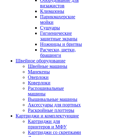
Оборудование для
визажистов
Климазоны
Парикмахерские
мойки
Сушуары
Гигиенические
защитные экраны
Ножницы и бритвы
Расчески, щетки,
брашинги
Швейное оборудование
Швейные машины
Манекены
Оверлоки
Коверлоки
Распошивальные
машины
Вышивальные машины
Аксессуары для портных
Раскройные плоттеры
Картриджи и комплектующие
Картриджи для
принтеров и МФУ
Картриджи со скрепками