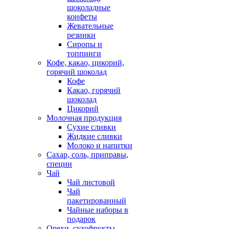
шоколадные
конфеты
Жевательные
резинки
Сиропы и
топпинги
Кофе, какао, цикорий,
горячий шоколад
Кофе
Какао, горячий
шоколад
Цикорий
Молочная продукция
Сухие сливки
Жидкие сливки
Молоко и напитки
Сахар, соль, приправы,
специи
Чай
Чай листовой
Чай
пакетированный
Чайные наборы в
подарок
Орехи, сухофрукты,