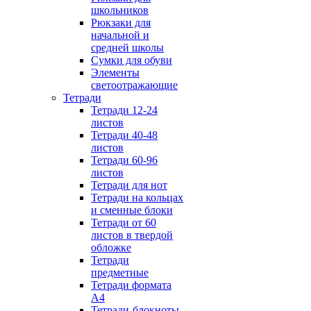
школьников
Рюкзаки для
начальной и
средней школы
Сумки для обуви
Элементы
светоотражающие
Тетради
Тетради 12-24
листов
Тетради 40-48
листов
Тетради 60-96
листов
Тетради для нот
Тетради на кольцах
и сменные блоки
Тетради от 60
листов в твердой
обложке
Тетради
предметные
Тетради формата
А4
Тетради-блокноты