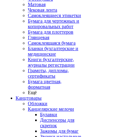
Матовая
Чековая лента
Самоклеящиеся этикетки
Бумага для чертежных и
копировальных работ
Бумага для плоттеров
Глянцевая
Самоклеящаяся бумага
Бланки бухгалтерские и
медицинские
Книги бухгалтерские,
журналы регистрации
Грамоты, дипломы,
сертификаты
Бумага цветная,
форматная
Ещё
Канцтовары
Обложки
Канцелярские мелочи
Булавки
Диспенсеры для
скрепок
Зажимы для бумаг
Звонки настольные