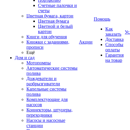
Портфолио
Счетные палочки и
счеты
Цветная бумага, картон
Помощь
Цветная бумага
Цветной и белый
Как
картон
Ус
заказать
Книги для обучения
Доставка
Книжки с заданиями,
Акции
Способы
прописи
оплаты
Ещё
Гарантия
Дом и сад
на товар
Мотопомпы
Автоматические системы
полива
Дождеватели и
разбрызгиватели
Капельные системы
полива
Комплектующие для
насосов
Коннекторы, штуцеры,
переходники
Насосы и насосные
станции