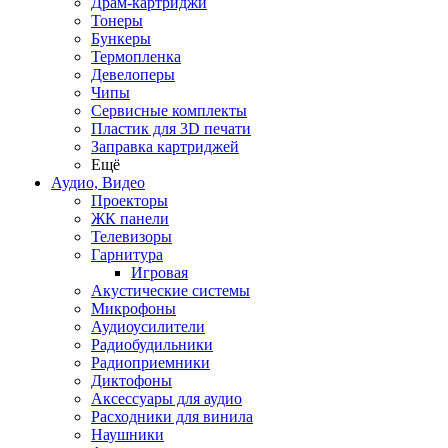
Драм-картриджи
Тонеры
Бункеры
Термопленка
Девелоперы
Чипы
Сервисные комплекты
Пластик для 3D печати
Заправка картриджей
Ещё
Аудио, Видео
Проекторы
ЖК панели
Телевизоры
Гарнитура
Игровая
Акустические системы
Микрофоны
Аудиоусилители
Радиобудильники
Радиоприемники
Диктофоны
Аксессуары для аудио
Расходники для винила
Наушники