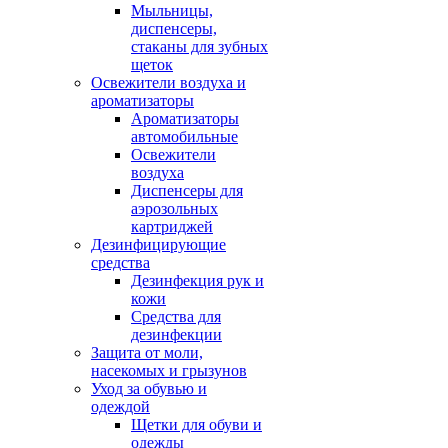
Мыльницы,
диспенсеры,
стаканы для зубных
щеток
Освежители воздуха и
ароматизаторы
Ароматизаторы
автомобильные
Освежители
воздуха
Диспенсеры для
аэрозольных
картриджей
Дезинфицирующие
средства
Дезинфекция рук и
кожи
Средства для
дезинфекции
Защита от моли,
насекомых и грызунов
Уход за обувью и
одеждой
Щетки для обуви и
одежды