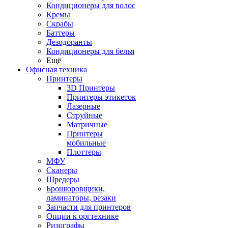
Кондиционеры для волос
Кремы
Скрабы
Баттеры
Дезодоранты
Кондиционеры для белья
Ещё
Офисная техника
Принтеры
3D Принтеры
Принтеры этикеток
Лазерные
Струйные
Матричные
Принтеры
мобильные
Плоттеры
МФУ
Сканеры
Шредеры
Брошюровщики,
ламинаторы, резаки
Запчасти для принтеров
Опции к оргтехнике
Ризографы