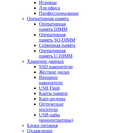
Игровые
Для офиса
Профессиональные
Оперативная память
Оперативная
память DIMM
Оперативная
память SO-DIMM
Серверная память
Оперативная
память U-DIMM
Хранение данных
SSD накопители
Жесткие диски
Внешние
накопители
USB Flash
Карты памяти
Карт-ридеры
Оптические
носители
USB-хабы
(концентраторы)
Блоки питания
Охлаждение