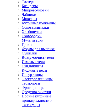
Тостеры
Блендеры
Микроволновки
Чайники
Миксеры
Кухонные комбайны
Соковыжималки
Хлебопечки
Сковородки
Мультиварки
Грили
Формы для выпечки
Сушилки
Воздухоочистители
Измельчители
Сэндвичицы
Кухонные весы
Йогуртницы
Электроблинницы
Термопоты
Фритюрницы
Средства очистки
Прочие кухонные
принадлежности и
аксессуары