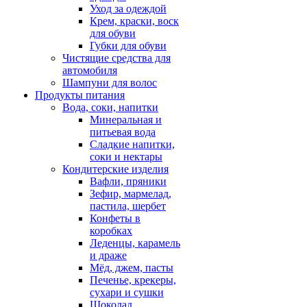
Уход за одеждой
Крем, краски, воск
для обуви
Губки для обуви
Чистящие средства для
автомобиля
Шампуни для волос
Продукты питания
Вода, соки, напитки
Минеральная и
питьевая вода
Сладкие напитки,
соки и нектары
Кондитерские изделия
Вафли, пряники
Зефир, мармелад,
пастила, шербет
Конфеты в
коробках
Леденцы, карамель
и драже
Мёд, джем, пасты
Печенье, крекеры,
сухари и сушки
Шоколад,