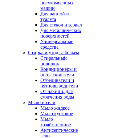
посудомоечных
машин
Для ванной и
туалета
Для стекол и зеркал
Для металлических
поверхностей
Универсальные
средства
Стирка и уход за бельем
Стиральный
порошок
Кондиционеры и
ополаскиватели
Отбеливатели и
пятновыводители
От накипи, для
смягчения воды
Мыло и гели
Мыло жидкое
Мыло кусковое
Мыло
хозяйственное
Антисептические
гели