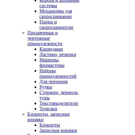
Короба и архивные
системы
Механизмы для
скоросшивания
Папки и
скоросшиватели
Письменные и
чертежные
принадлежности
Карандаши
Ластики, резинки
Маркеры,
фломастеры
Наборы
принадлежностей
Для черчения
Ручки
Стержни, чернила,
тушь
Текстовыделители
Точилки
Блокноты, записные
книжки
Блокноты
Записные книжки