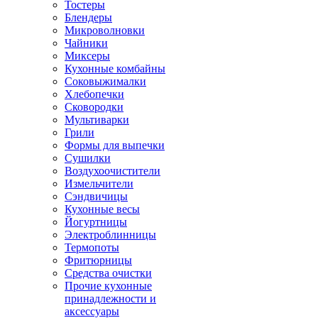
Тостеры
Блендеры
Микроволновки
Чайники
Миксеры
Кухонные комбайны
Соковыжималки
Хлебопечки
Сковородки
Мультиварки
Грили
Формы для выпечки
Сушилки
Воздухоочистители
Измельчители
Сэндвичицы
Кухонные весы
Йогуртницы
Электроблинницы
Термопоты
Фритюрницы
Средства очистки
Прочие кухонные
принадлежности и
аксессуары