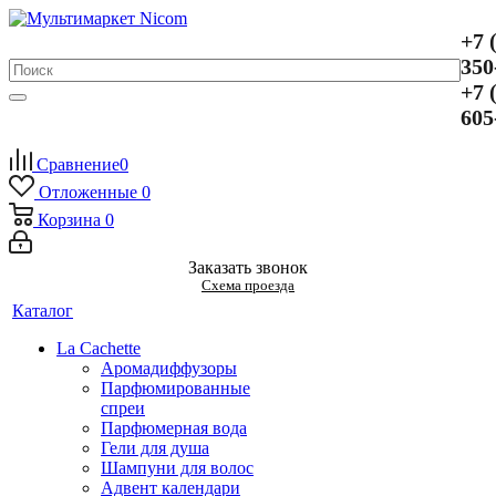
+7 
350
+7 
605
Сравнение
0
Отложенные
0
Корзина
0
Заказать звонок
Схема проезда
Каталог
La Cachette
Аромадиффузоры
Парфюмированные
спреи
Парфюмерная вода
Гели для душа
Шампуни для волос
Адвент календари