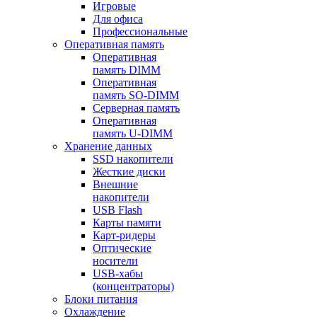
Игровые
Для офиса
Профессиональные
Оперативная память
Оперативная
память DIMM
Оперативная
память SO-DIMM
Серверная память
Оперативная
память U-DIMM
Хранение данных
SSD накопители
Жесткие диски
Внешние
накопители
USB Flash
Карты памяти
Карт-ридеры
Оптические
носители
USB-хабы
(концентраторы)
Блоки питания
Охлаждение