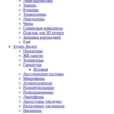
Драм-картриджи
Тонеры
Бункеры
Термопленка
Девелоперы
Чипы
Сервисные комплекты
Пластик для 3D печати
Заправка картриджей
Ещё
Аудио, Видео
Проекторы
ЖК панели
Телевизоры
Гарнитура
Игровая
Акустические системы
Микрофоны
Аудиоусилители
Радиобудильники
Радиоприемники
Диктофоны
Аксессуары для аудио
Расходники для винила
Наушники