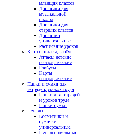
младщих классов
Дневники для
музыкальной
школы
Дневники для
старших классов
Дневники
универсальные
Расписание уроков
Карты, атласы, глобусы
Атласы детские
географические
Глобусы
Карты
географические
Папки и сумки для
тетрадей, уроков труда
Папки для тетрадей
и уроков труда
Папки-сумки
Пеналы
Косметички и
сумочки
универсальные
Пеналы школьные