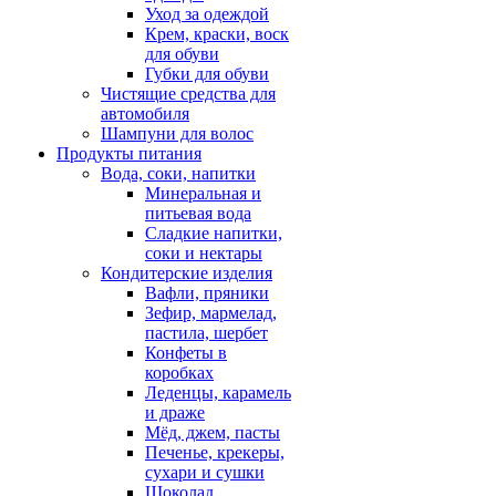
Уход за одеждой
Крем, краски, воск
для обуви
Губки для обуви
Чистящие средства для
автомобиля
Шампуни для волос
Продукты питания
Вода, соки, напитки
Минеральная и
питьевая вода
Сладкие напитки,
соки и нектары
Кондитерские изделия
Вафли, пряники
Зефир, мармелад,
пастила, шербет
Конфеты в
коробках
Леденцы, карамель
и драже
Мёд, джем, пасты
Печенье, крекеры,
сухари и сушки
Шоколад,