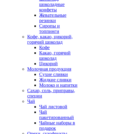
шоколадные
конфеты
Жевательные
резинки
Сиропы и
топпинги
Кофе, какао, цикорий,
горячий шоколад
Кофе
Какао, горячий
шоколад
Цикорий
Молочная продукция
Сухие сливки
Жидкие сливки
Молоко и напитки
Сахар, соль, приправы,
специи
Чай
Чай листовой
Чай
пакетированный
Чайные наборы в
подарок
Орехи, сухофрукты,