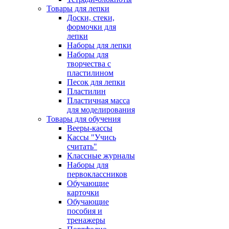
Товары для лепки
Доски, стеки,
формочки для
лепки
Наборы для лепки
Наборы для
творчества с
пластилином
Песок для лепки
Пластилин
Пластичная масса
для моделирования
Товары для обучения
Вееры-кассы
Кассы "Учись
считать"
Классные журналы
Наборы для
первоклассников
Обучающие
карточки
Обучающие
пособия и
тренажеры