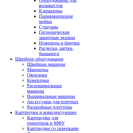
Оборудование для
визажистов
Климазоны
Парикмахерские
мойки
Сушуары
Гигиенические
защитные экраны
Ножницы и бритвы
Расчески, щетки,
брашинги
Швейное оборудование
Швейные машины
Манекены
Оверлоки
Коверлоки
Распошивальные
машины
Вышивальные машины
Аксессуары для портных
Раскройные плоттеры
Картриджи и комплектующие
Картриджи для
принтеров и МФУ
Картриджи со скрепками