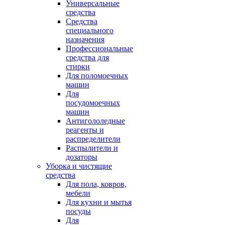
Универсальные
средства
Средства
специального
назначения
Профессиональные
средства для
стирки
Для поломоечных
машин
Для
посудомоечных
машин
Антигололедные
реагенты и
распределители
Распылители и
дозаторы
Уборка и чистящие
средства
Для пола, ковров,
мебели
Для кухни и мытья
посуды
Для