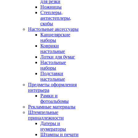
для резки
Ножницы
Степлеры,
антистеплеры,
скобы
Настольные аксессуары
Канцелярские
наборы
Коврики
настольные
Лотки для бумаг
Настольные
наборы
Подставки
настольные
Предметы оформления
интерьера
Рамки и
фотоальбомы
Рекламные материалы
Штемпельные
принадлежности
Датеры и
нумераторы
Штампы и печати