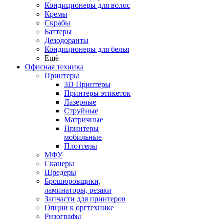
Кондиционеры для волос
Кремы
Скрабы
Баттеры
Дезодоранты
Кондиционеры для белья
Ещё
Офисная техника
Принтеры
3D Принтеры
Принтеры этикеток
Лазерные
Струйные
Матричные
Принтеры
мобильные
Плоттеры
МФУ
Сканеры
Шредеры
Брошюровщики,
ламинаторы, резаки
Запчасти для принтеров
Опции к оргтехнике
Ризографы