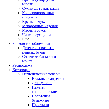
мюсли
Сухие завтраки, каши
Консервированные
продукты
Крупы и мука
Макаронные изделия
Масла и соусы
Чипсы, сухарики
Ещё
Банковское оборудование
Детекторы валют и
ценных бумаг
Счетчики банкнот и
монет
Распродажа
Хозтовары
Гигиенические товары
Влажные салфетки
Для туалета
Пакеты
гигиенические
Полотенца
бумажные
Простыни