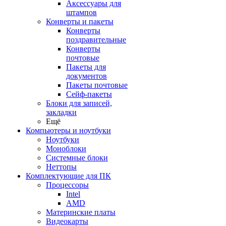
Аксессуары для
штампов
Конверты и пакеты
Конверты
поздравительные
Конверты
почтовые
Пакеты для
документов
Пакеты почтовые
Сейф-пакеты
Блоки для записей,
закладки
Ещё
Компьютеры и ноутбуки
Ноутбуки
Моноблоки
Системные блоки
Неттопы
Комплектующие для ПК
Процессоры
Intel
AMD
Материнские платы
Видеокарты