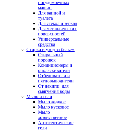
посудомоечных
машин
Для ванной и
туалета
Для стекол и зеркал
Для металлических
поверхностей
Универсальные
средства
Стирка и уход за бельем
Стиральный
порошок
Кондиционеры и
ополаскиватели
Отбеливатели и
пятновыводители
От накипи, для
смягчения воды
Мыло и гели
Мыло жидкое
Мыло кусковое
Мыло
хозяйственное
Антисептические
гели