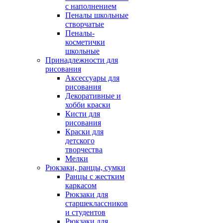
с наполнением
Пеналы школьные
створчатые
Пеналы-
косметички
школьные
Принадлежности для
рисования
Аксессуары для
рисования
Декоративные и
хобби краски
Кисти для
рисования
Краски для
детского
творчества
Мелки
Рюкзаки, ранцы, сумки
Ранцы с жестким
каркасом
Рюкзаки для
старшеклассников
и студентов
Рюкзаки для