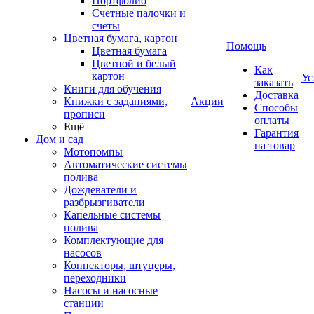
Портфолио
Счетные палочки и
счеты
Цветная бумага, картон
Помощь
Цветная бумага
Цветной и белый
Как
картон
Ус
заказать
Книги для обучения
Доставка
Книжки с заданиями,
Акции
Способы
прописи
оплаты
Ещё
Гарантия
Дом и сад
на товар
Мотопомпы
Автоматические системы
полива
Дождеватели и
разбрызгиватели
Капельные системы
полива
Комплектующие для
насосов
Коннекторы, штуцеры,
переходники
Насосы и насосные
станции