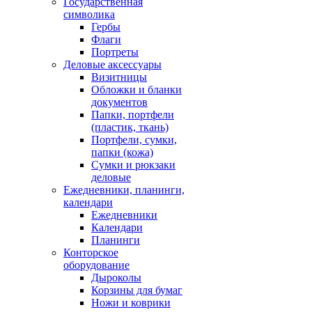
Государственная
символика
Гербы
Флаги
Портреты
Деловые аксессуары
Визитницы
Обложки и бланки
документов
Папки, портфели
(пластик, ткань)
Портфели, сумки,
папки (кожа)
Сумки и рюкзаки
деловые
Ежедневники, планинги,
календари
Ежедневники
Календари
Планинги
Конторское
оборудование
Дыроколы
Корзины для бумаг
Ножи и коврики