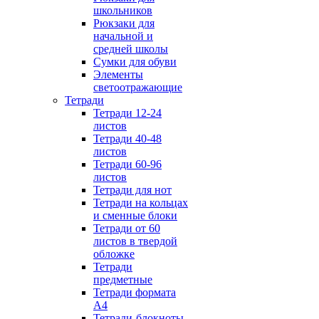
школьников
Рюкзаки для
начальной и
средней школы
Сумки для обуви
Элементы
светоотражающие
Тетради
Тетради 12-24
листов
Тетради 40-48
листов
Тетради 60-96
листов
Тетради для нот
Тетради на кольцах
и сменные блоки
Тетради от 60
листов в твердой
обложке
Тетради
предметные
Тетради формата
А4
Тетради-блокноты