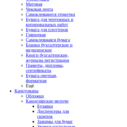
Матовая
Чековая лента
Самоклеящиеся этикетки
Бумага для чертежных и
копировальных работ
Бумага для плоттеров
Глянцевая
Самоклеящаяся бумага
Бланки бухгалтерские и
медицинские
Книги бухгалтерские,
журналы регистрации
Грамоты, дипломы,
сертификаты
Бумага цветная,
форматная
Ещё
Канцтовары
Обложки
Канцелярские мелочи
Булавки
Диспенсеры для
скрепок
Зажимы для бумаг
Звонки настольные