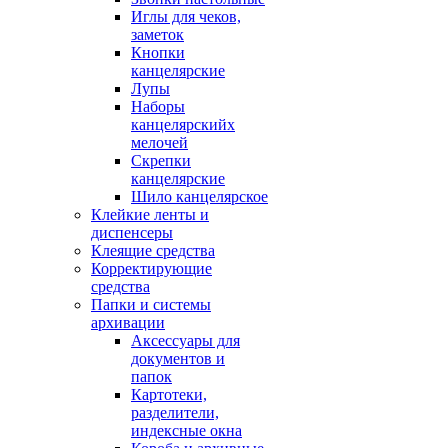
Иглы для чеков,
заметок
Кнопки
канцелярские
Лупы
Наборы
канцелярскийх
мелочей
Скрепки
канцелярские
Шило канцелярское
Клейкие ленты и
диспенсеры
Клеящие средства
Корректирующие
средства
Папки и системы
архивации
Аксессуары для
документов и
папок
Картотеки,
разделители,
индексные окна