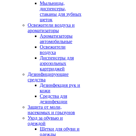
Мыльницы,
диспенсеры,
стаканы для зубных
щеток
Освежители воздуха и
ароматизаторы
Ароматизаторы
автомобильные
Освежители
воздуха
Диспенсеры для
аэрозольных
картриджей
Дезинфицирующие
средства
Дезинфекция рук и
кожи
Средства для
дезинфекции
Защита от моли,
насекомых и грызунов
Уход за обувью и
одеждой
Щетки для обуви и
одежды