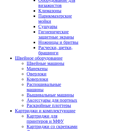
Оборудование для
визажистов
Климазоны
Парикмахерские
мойки
Сушуары
Гигиенические
защитные экраны
Ножницы и бритвы
Расчески, щетки,
брашинги
Швейное оборудование
Швейные машины
Манекены
Оверлоки
Коверлоки
Распошивальные
машины
Вышивальные машины
Аксессуары для портных
Раскройные плоттеры
Картриджи и комплектующие
Картриджи для
принтеров и МФУ
Картриджи со скрепками