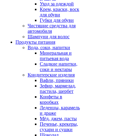
Уход за одеждой
Крем, краски, воск
для обуви
Губки для обуви
Чистящие средства для
автомобиля
Шампуни для волос
Продукты питания
Вода, соки, напитки
Минеральная и
питьевая вода
Сладкие напитки,
соки и нектары
Кондитерские изделия
Вафли, пряники
Зефир, мармелад,
пастила, шербет
Конфеты в
коробках
Леденцы, карамель
и драже
Мёд, джем, пасты
Печенье, крекеры,
сухари и сушки
Шоколад,