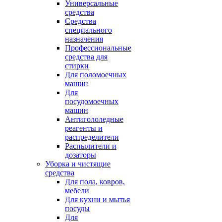
Универсальные
средства
Средства
специального
назначения
Профессиональные
средства для
стирки
Для поломоечных
машин
Для
посудомоечных
машин
Антигололедные
реагенты и
распределители
Распылители и
дозаторы
Уборка и чистящие
средства
Для пола, ковров,
мебели
Для кухни и мытья
посуды
Для