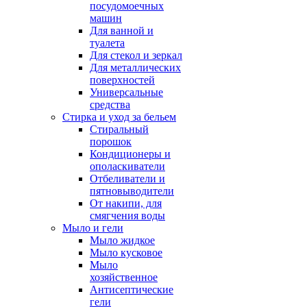
посудомоечных
машин
Для ванной и
туалета
Для стекол и зеркал
Для металлических
поверхностей
Универсальные
средства
Стирка и уход за бельем
Стиральный
порошок
Кондиционеры и
ополаскиватели
Отбеливатели и
пятновыводители
От накипи, для
смягчения воды
Мыло и гели
Мыло жидкое
Мыло кусковое
Мыло
хозяйственное
Антисептические
гели