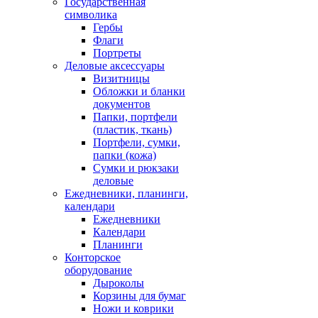
Государственная
символика
Гербы
Флаги
Портреты
Деловые аксессуары
Визитницы
Обложки и бланки
документов
Папки, портфели
(пластик, ткань)
Портфели, сумки,
папки (кожа)
Сумки и рюкзаки
деловые
Ежедневники, планинги,
календари
Ежедневники
Календари
Планинги
Конторское
оборудование
Дыроколы
Корзины для бумаг
Ножи и коврики