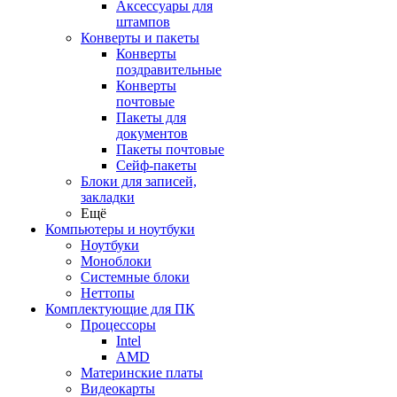
Аксессуары для
штампов
Конверты и пакеты
Конверты
поздравительные
Конверты
почтовые
Пакеты для
документов
Пакеты почтовые
Сейф-пакеты
Блоки для записей,
закладки
Ещё
Компьютеры и ноутбуки
Ноутбуки
Моноблоки
Системные блоки
Неттопы
Комплектующие для ПК
Процессоры
Intel
AMD
Материнские платы
Видеокарты