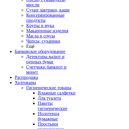
мюсли
Сухие завтраки, каши
Консервированные
продукты
Крупы и мука
Макаронные изделия
Масла и соусы
Чипсы, сухарики
Ещё
Банковское оборудование
Детекторы валют и
ценных бумаг
Счетчики банкнот и
монет
Распродажа
Хозтовары
Гигиенические товары
Влажные салфетки
Для туалета
Пакеты
гигиенические
Полотенца
бумажные
Простыни