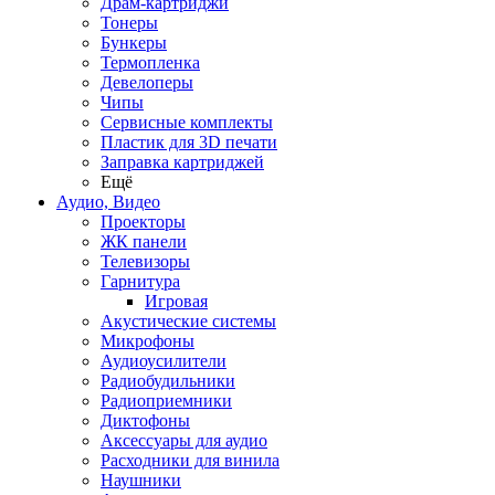
Драм-картриджи
Тонеры
Бункеры
Термопленка
Девелоперы
Чипы
Сервисные комплекты
Пластик для 3D печати
Заправка картриджей
Ещё
Аудио, Видео
Проекторы
ЖК панели
Телевизоры
Гарнитура
Игровая
Акустические системы
Микрофоны
Аудиоусилители
Радиобудильники
Радиоприемники
Диктофоны
Аксессуары для аудио
Расходники для винила
Наушники