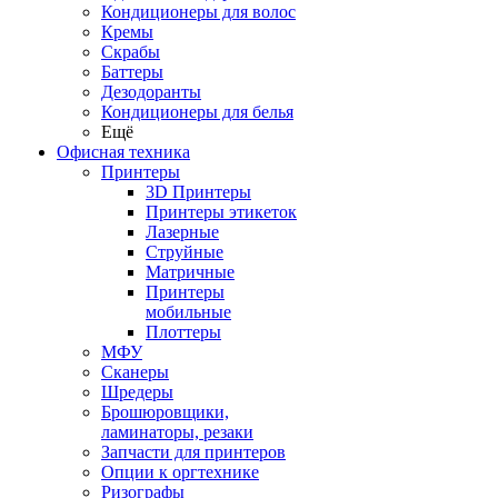
Кондиционеры для волос
Кремы
Скрабы
Баттеры
Дезодоранты
Кондиционеры для белья
Ещё
Офисная техника
Принтеры
3D Принтеры
Принтеры этикеток
Лазерные
Струйные
Матричные
Принтеры
мобильные
Плоттеры
МФУ
Сканеры
Шредеры
Брошюровщики,
ламинаторы, резаки
Запчасти для принтеров
Опции к оргтехнике
Ризографы