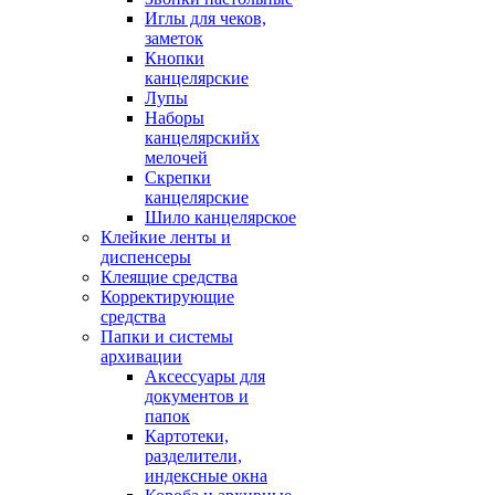
Иглы для чеков,
заметок
Кнопки
канцелярские
Лупы
Наборы
канцелярскийх
мелочей
Скрепки
канцелярские
Шило канцелярское
Клейкие ленты и
диспенсеры
Клеящие средства
Корректирующие
средства
Папки и системы
архивации
Аксессуары для
документов и
папок
Картотеки,
разделители,
индексные окна