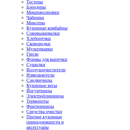
Тостеры
Блендеры
Микроволновки
Чайники
Миксеры
Кухонные комбайны
Соковыжималки
Хлебопечки
Сковородки
Мультиварки
Грили
Формы для выпечки
Сушилки
Воздухоочистители
Измельчители
Сэндвичицы
Кухонные весы
Йогуртницы
Электроблинницы
Термопоты
Фритюрницы
Средства очистки
Прочие кухонные
принадлежности и
аксессуары