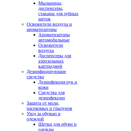
Мыльницы,
диспенсеры,
стаканы для зубных
щеток
Освежители воздуха и
ароматизаторы
Ароматизаторы
автомобильные
Освежители
воздуха
Диспенсеры для
аэрозольных
картриджей
Дезинфицирующие
средства
Дезинфекция рук и
кожи
Средства для
дезинфекции
Защита от моли,
насекомых и грызунов
Уход за обувью и
одеждой
Щетки для обуви и
одежды