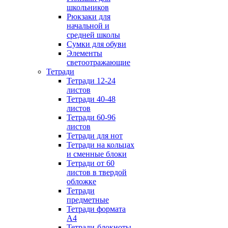
школьников
Рюкзаки для
начальной и
средней школы
Сумки для обуви
Элементы
светоотражающие
Тетради
Тетради 12-24
листов
Тетради 40-48
листов
Тетради 60-96
листов
Тетради для нот
Тетради на кольцах
и сменные блоки
Тетради от 60
листов в твердой
обложке
Тетради
предметные
Тетради формата
А4
Тетради-блокноты