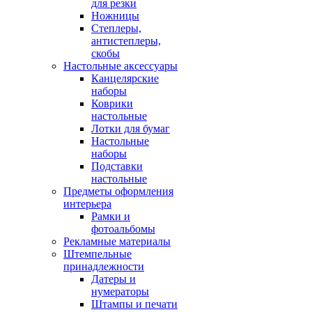
для резки
Ножницы
Степлеры,
антистеплеры,
скобы
Настольные аксессуары
Канцелярские
наборы
Коврики
настольные
Лотки для бумаг
Настольные
наборы
Подставки
настольные
Предметы оформления
интерьера
Рамки и
фотоальбомы
Рекламные материалы
Штемпельные
принадлежности
Датеры и
нумераторы
Штампы и печати