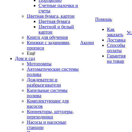
Портфолио
Счетные палочки и
счеты
Цветная бумага, картон
Помощь
Цветная бумага
Цветной и белый
Как
картон
Ус
заказать
Книги для обучения
Доставка
Книжки с заданиями,
Акции
Способы
прописи
оплаты
Ещё
Гарантия
Дом и сад
на товар
Мотопомпы
Автоматические системы
полива
Дождеватели и
разбрызгиватели
Капельные системы
полива
Комплектующие для
насосов
Коннекторы, штуцеры,
переходники
Насосы и насосные
станции