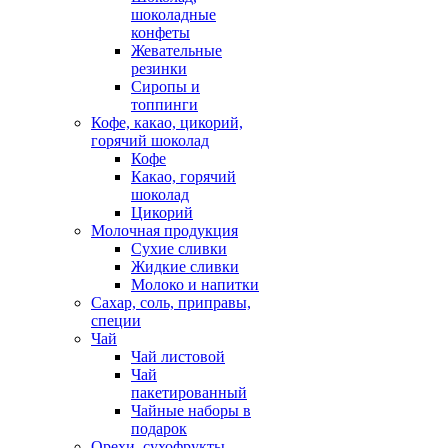
шоколадные
конфеты
Жевательные
резинки
Сиропы и
топпинги
Кофе, какао, цикорий,
горячий шоколад
Кофе
Какао, горячий
шоколад
Цикорий
Молочная продукция
Сухие сливки
Жидкие сливки
Молоко и напитки
Сахар, соль, приправы,
специи
Чай
Чай листовой
Чай
пакетированный
Чайные наборы в
подарок
Орехи, сухофрукты,