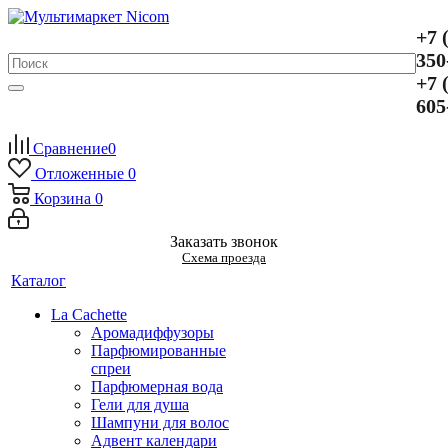
+7 
350
+7 
605
Сравнение
0
Отложенные
0
Корзина
0
Заказать звонок
Схема проезда
Каталог
La Cachette
Аромадиффузоры
Парфюмированные
спреи
Парфюмерная вода
Гели для душа
Шампуни для волос
Адвент календари