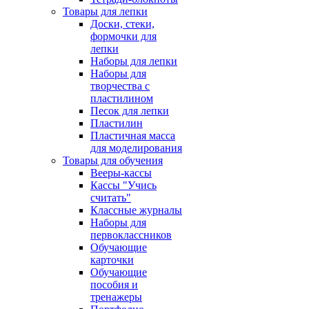
Товары для лепки
Доски, стеки,
формочки для
лепки
Наборы для лепки
Наборы для
творчества с
пластилином
Песок для лепки
Пластилин
Пластичная масса
для моделирования
Товары для обучения
Вееры-кассы
Кассы "Учись
считать"
Классные журналы
Наборы для
первоклассников
Обучающие
карточки
Обучающие
пособия и
тренажеры