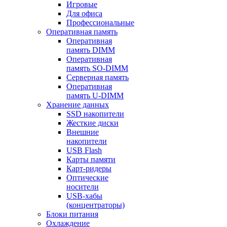
Игровые
Для офиса
Профессиональные
Оперативная память
Оперативная
память DIMM
Оперативная
память SO-DIMM
Серверная память
Оперативная
память U-DIMM
Хранение данных
SSD накопители
Жесткие диски
Внешние
накопители
USB Flash
Карты памяти
Карт-ридеры
Оптические
носители
USB-хабы
(концентраторы)
Блоки питания
Охлаждение