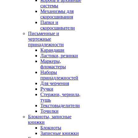
Короба и архивные
системы
Механизмы для
скоросшивания
Папки и
скоросшиватели
Письменные и
чертежные
принадлежности
Карандаши
Ластики, резинки
Маркеры,
фломастеры
Наборы
принадлежностей
Для черчения
Ручки
Стержни, чернила,
тушь
Текстовыделители
Точилки
Блокноты, записные
книжки
Блокноты
Записные книжки