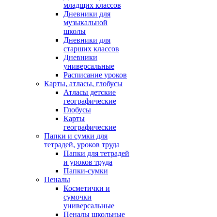
младщих классов
Дневники для
музыкальной
школы
Дневники для
старших классов
Дневники
универсальные
Расписание уроков
Карты, атласы, глобусы
Атласы детские
географические
Глобусы
Карты
географические
Папки и сумки для
тетрадей, уроков труда
Папки для тетрадей
и уроков труда
Папки-сумки
Пеналы
Косметички и
сумочки
универсальные
Пеналы школьные