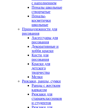
с наполнением
Пеналы школьные
створчатые
Пеналы-
косметички
школьные
Принадлежности для
рисования
Аксессуары для
рисования
Декоративные и
хобби краски
Кисти для
рисования
Краски для
детского
творчества
Мелки
Рюкзаки, ранцы, сумки
Ранцы с жестким
каркасом
Рюкзаки для
старшеклассников
и студентов
Рюкзаки для