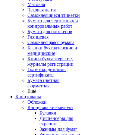
Матовая
Чековая лента
Самоклеящиеся этикетки
Бумага для чертежных и
копировальных работ
Бумага для плоттеров
Глянцевая
Самоклеящаяся бумага
Бланки бухгалтерские и
медицинские
Книги бухгалтерские,
журналы регистрации
Грамоты, дипломы,
сертификаты
Бумага цветная,
форматная
Ещё
Канцтовары
Обложки
Канцелярские мелочи
Булавки
Диспенсеры для
скрепок
Зажимы для бумаг
Звонки настольные