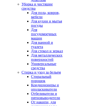
Уборка и чистящие
средства
Для пола, ковров,
мебели
Для кухни и мытья
посуды
Для
посудомоечных
машин
Для ванной и
туалета
Для стекол и зеркал
Для металлических
поверхностей
Универсальные
средства
Стирка и уход за бельем
Стиральный
порошок
Кондиционеры и
ополаскиватели
Отбеливатели и
пятновыводители
От накипи, для