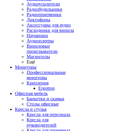
Аудиоусилители
Радиобудильники
Радиоприемники
Диктофоны
Аксессуары для аудио
Расходники для винила
Наушники
Аудиоплееры
Виниловые
проигрыватели
Магнитолы
Ещё
Мониторы
Профессиональные
мониторы
Крепления
Ergotron
Офисная мебель
Банкетки и скамьи
Столы офисные
Кресла и стулья
Кресла для персонала
Кресла для
руководителей
Кресла для приемных