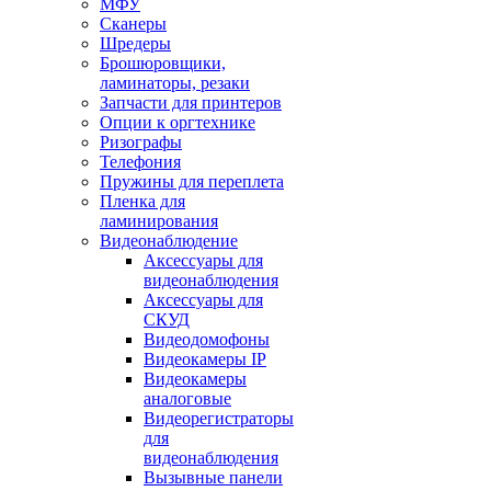
МФУ
Сканеры
Шредеры
Брошюровщики,
ламинаторы, резаки
Запчасти для принтеров
Опции к оргтехнике
Ризографы
Телефония
Пружины для переплета
Пленка для
ламинирования
Видеонаблюдение
Аксессуары для
видеонаблюдения
Аксессуары для
СКУД
Видеодомофоны
Видеокамеры IP
Видеокамеры
аналоговые
Видеорегистраторы
для
видеонаблюдения
Вызывные панели