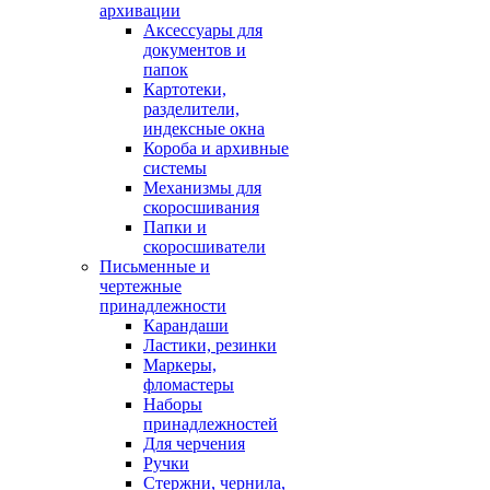
архивации
Аксессуары для
документов и
папок
Картотеки,
разделители,
индексные окна
Короба и архивные
системы
Механизмы для
скоросшивания
Папки и
скоросшиватели
Письменные и
чертежные
принадлежности
Карандаши
Ластики, резинки
Маркеры,
фломастеры
Наборы
принадлежностей
Для черчения
Ручки
Стержни, чернила,