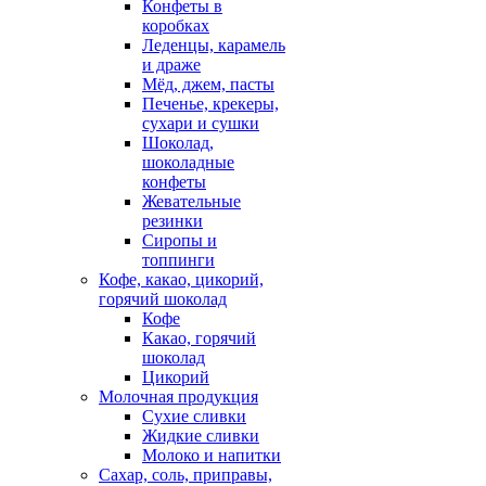
Конфеты в
коробках
Леденцы, карамель
и драже
Мёд, джем, пасты
Печенье, крекеры,
сухари и сушки
Шоколад,
шоколадные
конфеты
Жевательные
резинки
Сиропы и
топпинги
Кофе, какао, цикорий,
горячий шоколад
Кофе
Какао, горячий
шоколад
Цикорий
Молочная продукция
Сухие сливки
Жидкие сливки
Молоко и напитки
Сахар, соль, приправы,