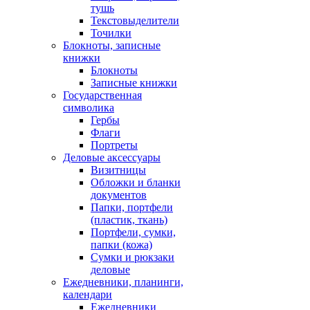
тушь
Текстовыделители
Точилки
Блокноты, записные
книжки
Блокноты
Записные книжки
Государственная
символика
Гербы
Флаги
Портреты
Деловые аксессуары
Визитницы
Обложки и бланки
документов
Папки, портфели
(пластик, ткань)
Портфели, сумки,
папки (кожа)
Сумки и рюкзаки
деловые
Ежедневники, планинги,
календари
Ежедневники