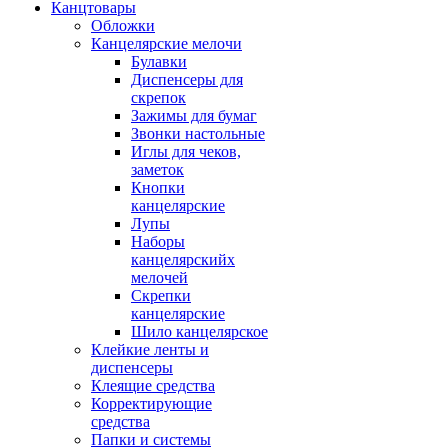
Канцтовары
Обложки
Канцелярские мелочи
Булавки
Диспенсеры для
скрепок
Зажимы для бумаг
Звонки настольные
Иглы для чеков,
заметок
Кнопки
канцелярские
Лупы
Наборы
канцелярскийх
мелочей
Скрепки
канцелярские
Шило канцелярское
Клейкие ленты и
диспенсеры
Клеящие средства
Корректирующие
средства
Папки и системы