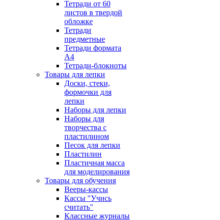
Тетради от 60
листов в твердой
обложке
Тетради
предметные
Тетради формата
А4
Тетради-блокноты
Товары для лепки
Доски, стеки,
формочки для
лепки
Наборы для лепки
Наборы для
творчества с
пластилином
Песок для лепки
Пластилин
Пластичная масса
для моделирования
Товары для обучения
Вееры-кассы
Кассы "Учись
считать"
Классные журналы