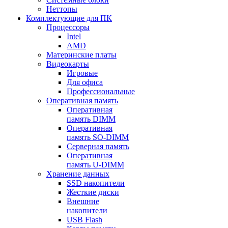
Неттопы
Комплектующие для ПК
Процессоры
Intel
AMD
Материнские платы
Видеокарты
Игровые
Для офиса
Профессиональные
Оперативная память
Оперативная
память DIMM
Оперативная
память SO-DIMM
Серверная память
Оперативная
память U-DIMM
Хранение данных
SSD накопители
Жесткие диски
Внешние
накопители
USB Flash