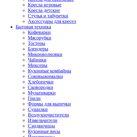
Кресла игровые
Кресла детские
Стулья и табуретки
Аксессуары для кресел
Бытовая техника
Кофеварки
Мясорубки
Тостеры
Блендеры
Микроволновки
Чайники
Миксеры
Кухонные комбайны
Соковыжималки
Хлебопечки
Сковородки
Мультиварки
Грили
Формы для выпечки
Сушилки
Воздухоочистители
Измельчители
Сэндвичицы
Кухонные весы
Йогуртницы