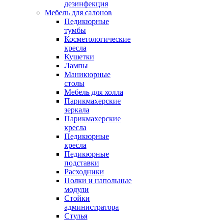
дезинфекция
Мебель для салонов
Педикюрные
тумбы
Косметологические
кресла
Кушетки
Лампы
Маникюрные
столы
Мебель для холла
Парикмахерские
зеркала
Парикмахерские
кресла
Педикюрные
кресла
Педикюрные
подставки
Расходники
Полки и напольные
модули
Стойки
администратора
Стулья