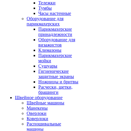
Тележки
Тумбы
Часы настенные
Оборудование для
парикмахерских
Парикмахерские
принадлежности
Оборудование для
визажистов
Климазоны
Парикмахерские
мойки
Сушуары
Гигиенические
защитные экраны
Ножницы и бритвы
Расчески, щетки,
брашинги
Швейное оборудование
Швейные машины
Манекены
Оверлоки
Коверлоки
Распошивальные
машины