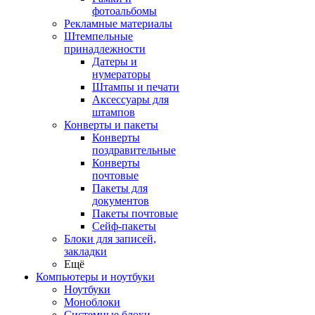
фотоальбомы
Рекламные материалы
Штемпельные
принадлежности
Датеры и
нумераторы
Штампы и печати
Аксессуары для
штампов
Конверты и пакеты
Конверты
поздравительные
Конверты
почтовые
Пакеты для
документов
Пакеты почтовые
Сейф-пакеты
Блоки для записей,
закладки
Ещё
Компьютеры и ноутбуки
Ноутбуки
Моноблоки
Системные блоки