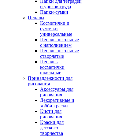
Папки для тетрадей
и уроков труда
Папки-сумки
Пеналы
Косметички и
сумочки
универсальные
Пеналы школьные
с наполнением
Пеналы школьные
створчатые
Пеналы-
косметички
школьные
Принадлежности для
рисования
Аксессуары для
рисования
Декоративные и
хобби краски
Кисти для
рисования
Краски для
детского
творчества