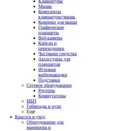
Клавиатуры
Мыши
Комплекты
клавиатура+мышь
Коврики для мыши
Графические
планшеты
Веб-камеры
Кабели и
переходники
Чистящие средства
Аксессуары для
планшетов
Игровые
вибронакидки
Подставки
Сетевое оборудование
Роутеры
Коммутаторы
ИБП
Геймпады и рули
Ещё
Красота и уход
Оборудование для
маникюра и