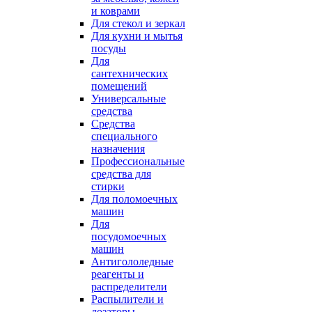
и коврами
Для стекол и зеркал
Для кухни и мытья
посуды
Для
сантехнических
помещений
Универсальные
средства
Средства
специального
назначения
Профессиональные
средства для
стирки
Для поломоечных
машин
Для
посудомоечных
машин
Антигололедные
реагенты и
распределители
Распылители и
дозаторы