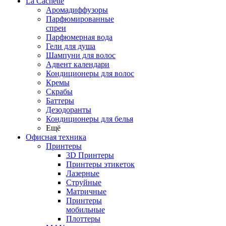
La Cachette
Аромадиффузоры
Парфюмированные
спреи
Парфюмерная вода
Гели для душа
Шампуни для волос
Адвент календари
Кондиционеры для волос
Кремы
Скрабы
Баттеры
Дезодоранты
Кондиционеры для белья
Ещё
Офисная техника
Принтеры
3D Принтеры
Принтеры этикеток
Лазерные
Струйные
Матричные
Принтеры
мобильные
Плоттеры