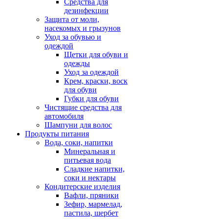
Средства для
дезинфекции
Защита от моли,
насекомых и грызунов
Уход за обувью и
одеждой
Щетки для обуви и
одежды
Уход за одеждой
Крем, краски, воск
для обуви
Губки для обуви
Чистящие средства для
автомобиля
Шампуни для волос
Продукты питания
Вода, соки, напитки
Минеральная и
питьевая вода
Сладкие напитки,
соки и нектары
Кондитерские изделия
Вафли, пряники
Зефир, мармелад,
пастила, шербет