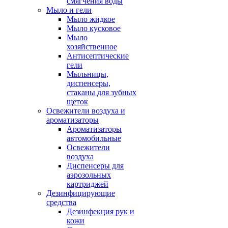
смягчения воды
Мыло и гели
Мыло жидкое
Мыло кусковое
Мыло
хозяйственное
Антисептические
гели
Мыльницы,
диспенсеры,
стаканы для зубных
щеток
Освежители воздуха и
ароматизаторы
Ароматизаторы
автомобильные
Освежители
воздуха
Диспенсеры для
аэрозольных
картриджей
Дезинфицирующие
средства
Дезинфекция рук и
кожи