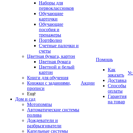
Наборы для
первоклассников
Обучающие
карточки
Обучающие
пособия и
тренажеры
Портфолио
Счетные палочки и
счеты
Цветная бумага, картон
Помощь
Цветная бумага
Цветной и белый
Как
картон
Ус
заказать
Книги для обучения
Доставка
Книжки с заданиями,
Акции
Способы
прописи
оплаты
Ещё
Гарантия
Дом и сад
на товар
Мотопомпы
Автоматические системы
полива
Дождеватели и
разбрызгиватели
Капельные системы