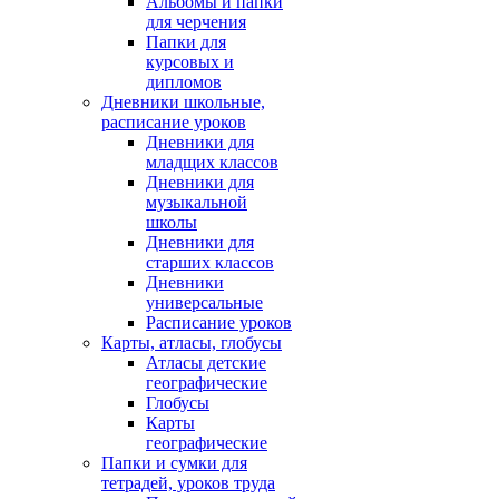
Альбомы и папки
для черчения
Папки для
курсовых и
дипломов
Дневники школьные,
расписание уроков
Дневники для
младщих классов
Дневники для
музыкальной
школы
Дневники для
старших классов
Дневники
универсальные
Расписание уроков
Карты, атласы, глобусы
Атласы детские
географические
Глобусы
Карты
географические
Папки и сумки для
тетрадей, уроков труда