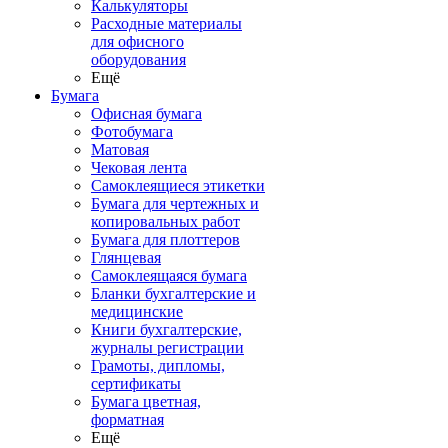
Калькуляторы
Расходные материалы
для офисного
оборудования
Ещё
Бумага
Офисная бумага
Фотобумага
Матовая
Чековая лента
Самоклеящиеся этикетки
Бумага для чертежных и
копировальных работ
Бумага для плоттеров
Глянцевая
Самоклеящаяся бумага
Бланки бухгалтерские и
медицинские
Книги бухгалтерские,
журналы регистрации
Грамоты, дипломы,
сертификаты
Бумага цветная,
форматная
Ещё