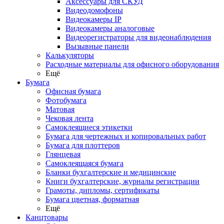
Аксессуары для СКУД
Видеодомофоны
Видеокамеры IP
Видеокамеры аналоговые
Видеорегистраторы для видеонаблюдения
Вызывные панели
Калькуляторы
Расходные материалы для офисного оборудования
Ещё
Бумага
Офисная бумага
Фотобумага
Матовая
Чековая лента
Самоклеящиеся этикетки
Бумага для чертежных и копировальных работ
Бумага для плоттеров
Глянцевая
Самоклеящаяся бумага
Бланки бухгалтерские и медицинские
Книги бухгалтерские, журналы регистрации
Грамоты, дипломы, сертификаты
Бумага цветная, форматная
Ещё
Канцтовары