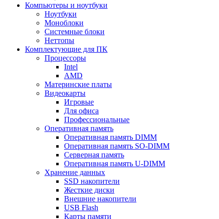
Компьютеры и ноутбуки
Ноутбуки
Моноблоки
Системные блоки
Неттопы
Комплектующие для ПК
Процессоры
Intel
AMD
Материнские платы
Видеокарты
Игровые
Для офиса
Профессиональные
Оперативная память
Оперативная память DIMM
Оперативная память SO-DIMM
Серверная память
Оперативная память U-DIMM
Хранение данных
SSD накопители
Жесткие диски
Внешние накопители
USB Flash
Карты памяти