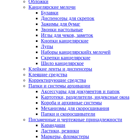
Обложки
Канцелярские мелочи
Булавки
Диспенсеры для скрепок
Зажимы для бумаг
Звонки настольные
Иглы для чеков, заметок
Кнопки канцелярские
Лупы
Наборы канцелярскийх мелочей
Скрепки канцелярские
Шило канцелярское
Клейкие ленты и диспенсеры
Клеящие средства
Корректирующие средства
Папки и системы архивации
Аксессуары для документов и папок
Картотеки, разделители, индексные окна
Короба и архивные системы
Механизмы для скоросшивания
Папки и скоросшиватели
Письменные и чертежные принадлежности
Карандаши
Ластики, резинки
Маркеры, фломастеры