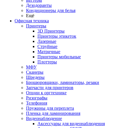
Баттеры
Дезодоранты
Кондиционеры для белья
Ещё
Офисная техника
Принтеры
3D Принтеры
Принтеры этикеток
Лазерные
Струйные
Матричные
Принтеры мобильные
Плоттеры
МФУ
Сканеры
Шредеры
Брошюровщики, ламинаторы, резаки
Запчасти для принтеров
Опции к оргтехнике
Ризографы
Телефония
Пружины для переплета
Пленка для ламинирования
Видеонаблюдение
Аксессуары для видеонаблюдения