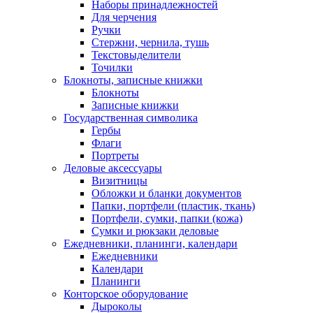
Наборы принадлежностей
Для черчения
Ручки
Стержни, чернила, тушь
Текстовыделители
Точилки
Блокноты, записные книжки
Блокноты
Записные книжки
Государственная символика
Гербы
Флаги
Портреты
Деловые аксессуары
Визитницы
Обложки и бланки документов
Папки, портфели (пластик, ткань)
Портфели, сумки, папки (кожа)
Сумки и рюкзаки деловые
Ежедневники, планинги, календари
Ежедневники
Календари
Планинги
Конторское оборудование
Дыроколы