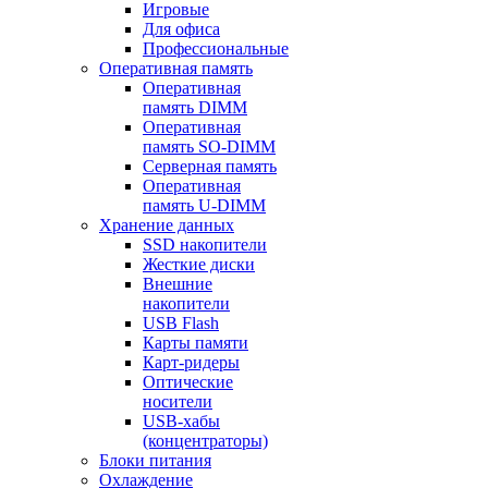
Игровые
Для офиса
Профессиональные
Оперативная память
Оперативная
память DIMM
Оперативная
память SO-DIMM
Серверная память
Оперативная
память U-DIMM
Хранение данных
SSD накопители
Жесткие диски
Внешние
накопители
USB Flash
Карты памяти
Карт-ридеры
Оптические
носители
USB-хабы
(концентраторы)
Блоки питания
Охлаждение