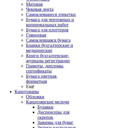
Матовая
Чековая лента
Самоклеящиеся этикетки
Бумага для чертежных и
копировальных работ
Бумага для плоттеров
Глянцевая
Самоклеящаяся бумага
Бланки бухгалтерские и
медицинские
Книги бухгалтерские,
журналы регистрации
Грамоты, дипломы,
сертификаты
Бумага цветная,
форматная
Ещё
Канцтовары
Обложки
Канцелярские мелочи
Булавки
Диспенсеры для
скрепок
Зажимы для бумаг
Звонки настольные