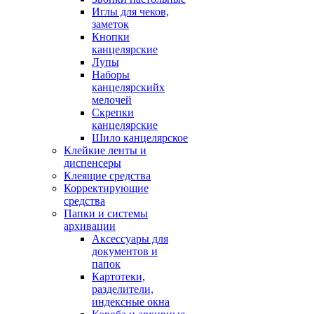
Иглы для чеков,
заметок
Кнопки
канцелярские
Лупы
Наборы
канцелярскийх
мелочей
Скрепки
канцелярские
Шило канцелярское
Клейкие ленты и
диспенсеры
Клеящие средства
Корректирующие
средства
Папки и системы
архивации
Аксессуары для
документов и
папок
Картотеки,
разделители,
индексные окна