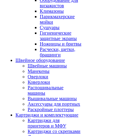
Оборудование для
визажистов
Климазоны
Парикмахерские
мойки
Сушуары
Гигиенические
защитные экраны
Ножницы и бритвы
Расчески, щетки,
брашинги
Швейное оборудование
Швейные машины
Манекены
Оверлоки
Коверлоки
Распошивальные
машины
Вышивальные машины
Аксессуары для портных
Раскройные плоттеры
Картриджи и комплектующие
Картриджи для
принтеров и МФУ
Картриджи со скрепками