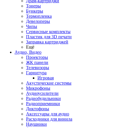
Драм-картриджи
Тонеры
Бункеры
Термопленка
Девелоперы
Чипы
Сервисные комплекты
Пластик для 3D печати
Заправка картриджей
Ещё
Аудио, Видео
Проекторы
ЖК панели
Телевизоры
Гарнитура
Игровая
Акустические системы
Микрофоны
Аудиоусилители
Радиобудильники
Радиоприемники
Диктофоны
Аксессуары для аудио
Расходники для винила
Наушники