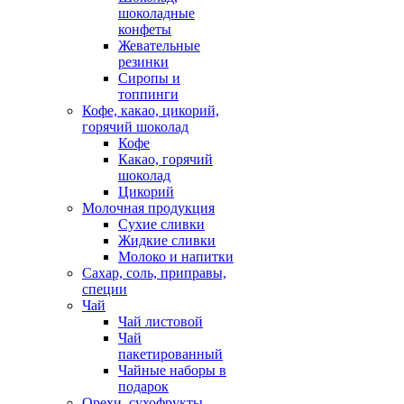
шоколадные
конфеты
Жевательные
резинки
Сиропы и
топпинги
Кофе, какао, цикорий,
горячий шоколад
Кофе
Какао, горячий
шоколад
Цикорий
Молочная продукция
Сухие сливки
Жидкие сливки
Молоко и напитки
Сахар, соль, приправы,
специи
Чай
Чай листовой
Чай
пакетированный
Чайные наборы в
подарок
Орехи, сухофрукты,