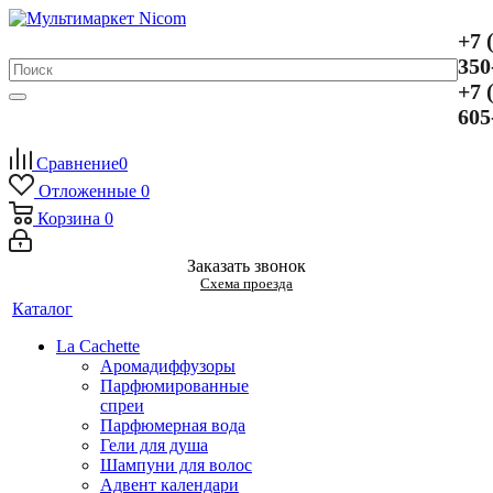
+7 
350
+7 
605
Сравнение
0
Отложенные
0
Корзина
0
Заказать звонок
Схема проезда
Каталог
La Cachette
Аромадиффузоры
Парфюмированные
спреи
Парфюмерная вода
Гели для душа
Шампуни для волос
Адвент календари