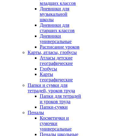
младщих классов
Дневники для
музыкальной
школы
Дневники для
старших классов
Дневники
универсальные
Расписание уроков
Карты, атласы, глобусы
Атласы детские
географические
Глобусы
Карты
географические
Папки и сумки для
тетрадей, уроков труда
Папки для тетрадей
и уроков труда
Папки-сумки
Пеналы
Косметички и
сумочки
универсальные
Пеналы школьные