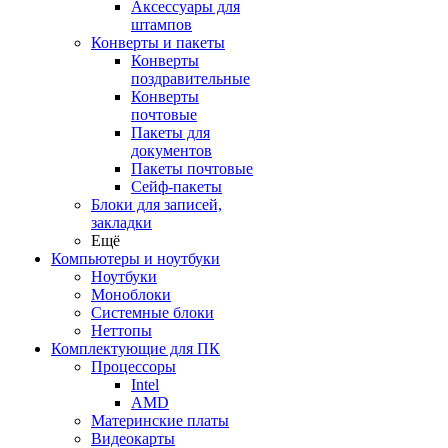
Аксессуары для
штампов
Конверты и пакеты
Конверты
поздравительные
Конверты
почтовые
Пакеты для
документов
Пакеты почтовые
Сейф-пакеты
Блоки для записей,
закладки
Ещё
Компьютеры и ноутбуки
Ноутбуки
Моноблоки
Системные блоки
Неттопы
Комплектующие для ПК
Процессоры
Intel
AMD
Материнские платы
Видеокарты