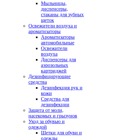
Мыльницы,
диспенсеры,
стаканы для зубных
щеток
Освежители воздуха и
ароматизаторы
Ароматизаторы
автомобильные
Освежители
воздуха
Диспенсеры для
аэрозольных
картриджей
Дезинфицирующие
средства
Дезинфекция рук и
кожи
Средства для
дезинфекции
Защита от моли,
насекомых и грызунов
Уход за обувью и
одеждой
Щетки для обуви и
одежды