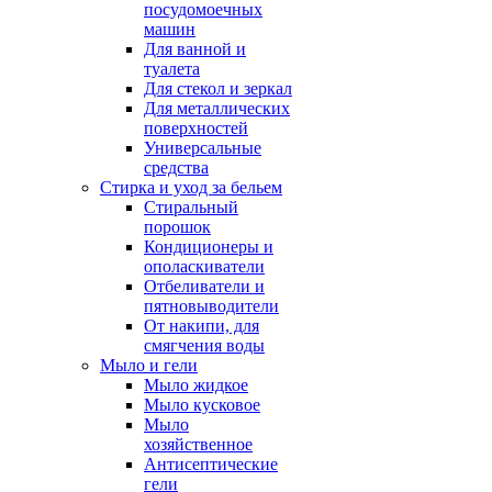
посудомоечных
машин
Для ванной и
туалета
Для стекол и зеркал
Для металлических
поверхностей
Универсальные
средства
Стирка и уход за бельем
Стиральный
порошок
Кондиционеры и
ополаскиватели
Отбеливатели и
пятновыводители
От накипи, для
смягчения воды
Мыло и гели
Мыло жидкое
Мыло кусковое
Мыло
хозяйственное
Антисептические
гели