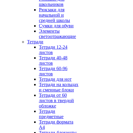
школьников
Рюкзаки для
начальной и
средней школы
Сумки для обуви
Элементы
светоотражающие
Тетради
Тетради 12-24
листов
Тетради 40-48
листов
Тетради 60-96
листов
Тетради для нот
Тетради на кольцах
и сменные блоки
Тетради от 60
листов в твердой
обложке
Тетради
предметные
Тетради формата
А4
Тетради-блокноты