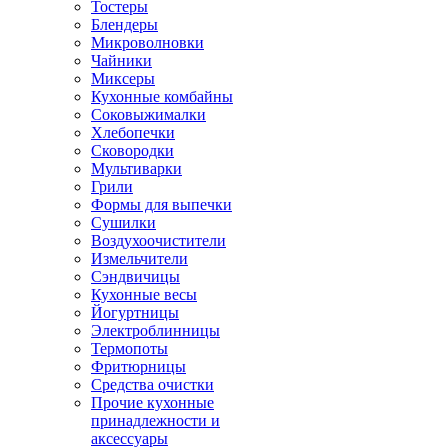
Тостеры
Блендеры
Микроволновки
Чайники
Миксеры
Кухонные комбайны
Соковыжималки
Хлебопечки
Сковородки
Мультиварки
Грили
Формы для выпечки
Сушилки
Воздухоочистители
Измельчители
Сэндвичицы
Кухонные весы
Йогуртницы
Электроблинницы
Термопоты
Фритюрницы
Средства очистки
Прочие кухонные
принадлежности и
аксессуары