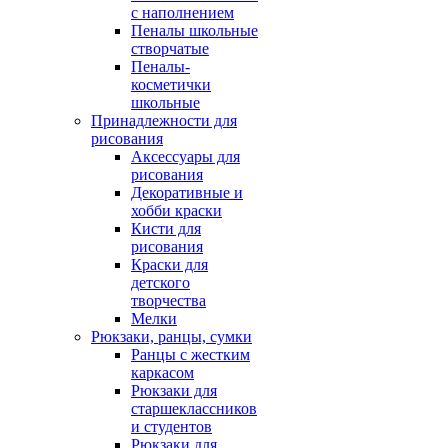
с наполнением
Пеналы школьные
створчатые
Пеналы-
косметички
школьные
Принадлежности для
рисования
Аксессуары для
рисования
Декоративные и
хобби краски
Кисти для
рисования
Краски для
детского
творчества
Мелки
Рюкзаки, ранцы, сумки
Ранцы с жестким
каркасом
Рюкзаки для
старшеклассников
и студентов
Рюкзаки для