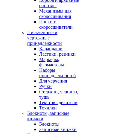
Короба и архивные
системы
Механизмы для
скоросшивания
Папки и
скоросшиватели
Письменные и
чертежные
принадлежности
Карандаши
Ластики, резинки
Маркеры,
фломастеры
Наборы
принадлежностей
Для черчения
Ручки
Стержни, чернила,
тушь
Текстовыделители
Точилки
Блокноты, записные
книжки
Блокноты
Записные книжки