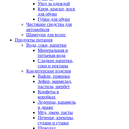
Уход за одеждой
Крем, краски, воск
для обуви
Губки для обуви
Чистящие средства для
автомобиля
Шампуни для волос
Продукты питания
Вода, соки, напитки
Минеральная и
питьевая вода
Сладкие напитки,
соки и нектары
Кондитерские изделия
Вафли, пряники
Зефир, мармелад,
пастила, шербет
Конфеты в
коробках
Леденцы, карамель
и драже
Мёд, джем, пасты
Печенье, крекеры,
сухари и сушки
Шоколад,