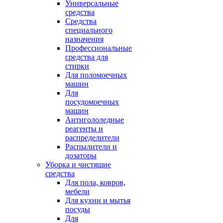
Универсальные
средства
Средства
специального
назначения
Профессиональные
средства для
стирки
Для поломоечных
машин
Для
посудомоечных
машин
Антигололедные
реагенты и
распределители
Распылители и
дозаторы
Уборка и чистящие
средства
Для пола, ковров,
мебели
Для кухни и мытья
посуды
Для