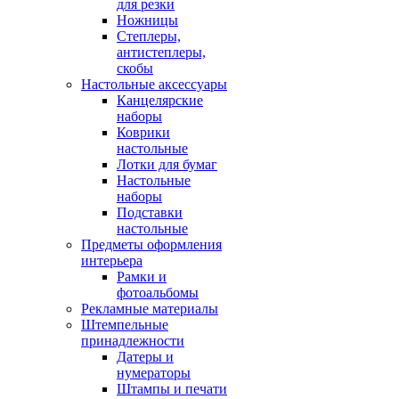
для резки
Ножницы
Степлеры,
антистеплеры,
скобы
Настольные аксессуары
Канцелярские
наборы
Коврики
настольные
Лотки для бумаг
Настольные
наборы
Подставки
настольные
Предметы оформления
интерьера
Рамки и
фотоальбомы
Рекламные материалы
Штемпельные
принадлежности
Датеры и
нумераторы
Штампы и печати