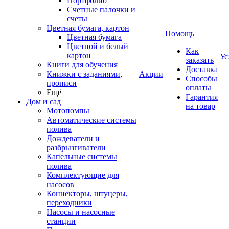
Портфолио
Счетные палочки и
счеты
Цветная бумага, картон
Помощь
Цветная бумага
Цветной и белый
Как
картон
Ус
заказать
Книги для обучения
Доставка
Книжки с заданиями,
Акции
Способы
прописи
оплаты
Ещё
Гарантия
Дом и сад
на товар
Мотопомпы
Автоматические системы
полива
Дождеватели и
разбрызгиватели
Капельные системы
полива
Комплектующие для
насосов
Коннекторы, штуцеры,
переходники
Насосы и насосные
станции