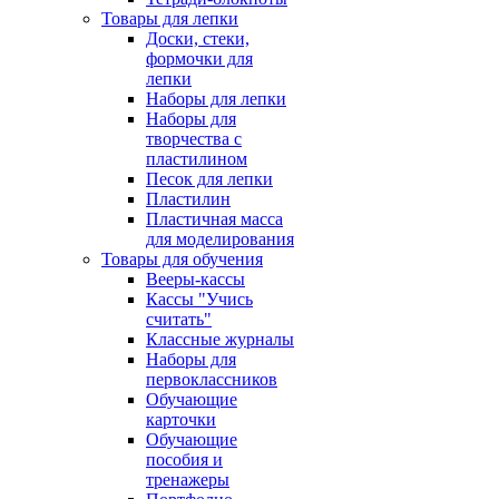
Товары для лепки
Доски, стеки,
формочки для
лепки
Наборы для лепки
Наборы для
творчества с
пластилином
Песок для лепки
Пластилин
Пластичная масса
для моделирования
Товары для обучения
Вееры-кассы
Кассы "Учись
считать"
Классные журналы
Наборы для
первоклассников
Обучающие
карточки
Обучающие
пособия и
тренажеры