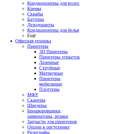
Кондиционеры для волос
Кремы
Скрабы
Баттеры
Дезодоранты
Кондиционеры для белья
Ещё
Офисная техника
Принтеры
3D Принтеры
Принтеры этикеток
Лазерные
Струйные
Матричные
Принтеры
мобильные
Плоттеры
МФУ
Сканеры
Шредеры
Брошюровщики,
ламинаторы, резаки
Запчасти для принтеров
Опции к оргтехнике
Ризографы