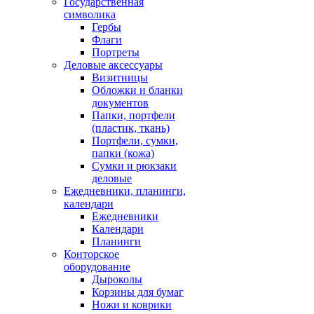
Государственная
символика
Гербы
Флаги
Портреты
Деловые аксессуары
Визитницы
Обложки и бланки
документов
Папки, портфели
(пластик, ткань)
Портфели, сумки,
папки (кожа)
Сумки и рюкзаки
деловые
Ежедневники, планинги,
календари
Ежедневники
Календари
Планинги
Конторское
оборудование
Дыроколы
Корзины для бумаг
Ножи и коврики