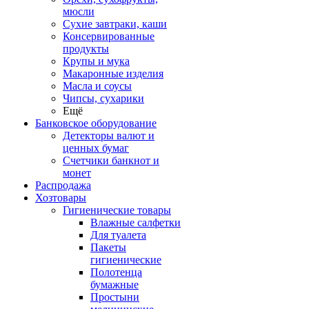
мюсли
Сухие завтраки, каши
Консервированные
продукты
Крупы и мука
Макаронные изделия
Масла и соусы
Чипсы, сухарики
Ещё
Банковское оборудование
Детекторы валют и
ценных бумаг
Счетчики банкнот и
монет
Распродажа
Хозтовары
Гигиенические товары
Влажные салфетки
Для туалета
Пакеты
гигиенические
Полотенца
бумажные
Простыни