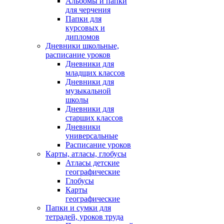
Альбомы и папки
для черчения
Папки для
курсовых и
дипломов
Дневники школьные,
расписание уроков
Дневники для
младщих классов
Дневники для
музыкальной
школы
Дневники для
старших классов
Дневники
универсальные
Расписание уроков
Карты, атласы, глобусы
Атласы детские
географические
Глобусы
Карты
географические
Папки и сумки для
тетрадей, уроков труда