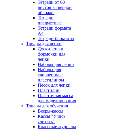
Тетради от 60
листов в твердой
обложке
Тетради
предметные
Тетради формата
А4
Тетради-блокноты
Товары для лепки
Доски, стеки,
формочки для
лепки
Наборы для лепки
Наборы для
творчества с
пластилином
Песок для лепки
Пластилин
Пластичная масса
для моделирования
Товары для обучения
Вееры-кассы
Кассы "Учись
считать"
Классные журналы