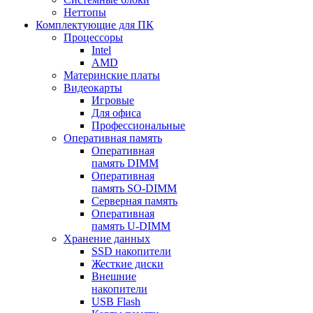
Неттопы
Комплектующие для ПК
Процессоры
Intel
AMD
Материнские платы
Видеокарты
Игровые
Для офиса
Профессиональные
Оперативная память
Оперативная
память DIMM
Оперативная
память SO-DIMM
Серверная память
Оперативная
память U-DIMM
Хранение данных
SSD накопители
Жесткие диски
Внешние
накопители
USB Flash