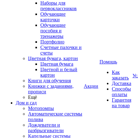
Наборы для
первоклассников
Обучающие
карточки
Обучающие
пособия и
тренажеры
Портфолио
Счетные палочки и
счеты
Цветная бумага, картон
Помощь
Цветная бумага
Цветной и белый
Как
картон
Ус
заказать
Книги для обучения
Доставка
Книжки с заданиями,
Акции
Способы
прописи
оплаты
Ещё
Гарантия
Дом и сад
на товар
Мотопомпы
Автоматические системы
полива
Дождеватели и
разбрызгиватели
Капельные системы