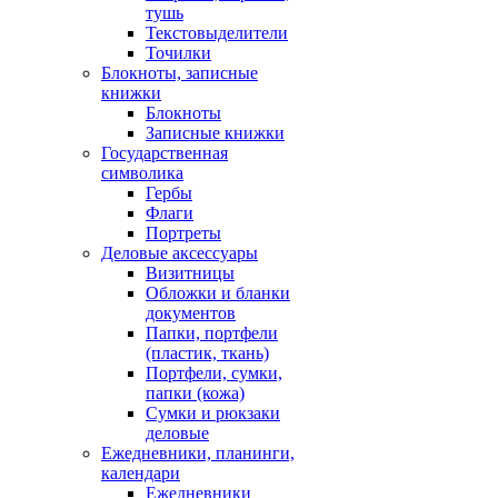
тушь
Текстовыделители
Точилки
Блокноты, записные
книжки
Блокноты
Записные книжки
Государственная
символика
Гербы
Флаги
Портреты
Деловые аксессуары
Визитницы
Обложки и бланки
документов
Папки, портфели
(пластик, ткань)
Портфели, сумки,
папки (кожа)
Сумки и рюкзаки
деловые
Ежедневники, планинги,
календари
Ежедневники