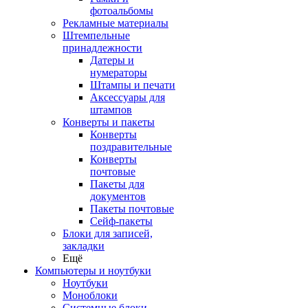
фотоальбомы
Рекламные материалы
Штемпельные
принадлежности
Датеры и
нумераторы
Штампы и печати
Аксессуары для
штампов
Конверты и пакеты
Конверты
поздравительные
Конверты
почтовые
Пакеты для
документов
Пакеты почтовые
Сейф-пакеты
Блоки для записей,
закладки
Ещё
Компьютеры и ноутбуки
Ноутбуки
Моноблоки
Системные блоки