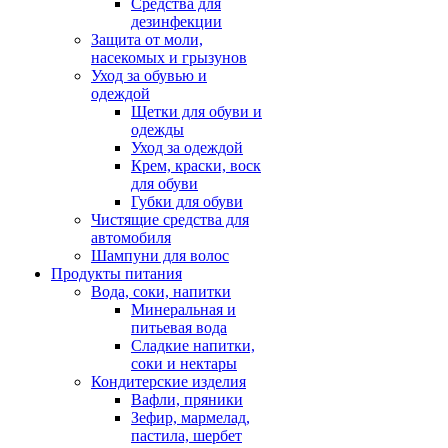
Средства для
дезинфекции
Защита от моли,
насекомых и грызунов
Уход за обувью и
одеждой
Щетки для обуви и
одежды
Уход за одеждой
Крем, краски, воск
для обуви
Губки для обуви
Чистящие средства для
автомобиля
Шампуни для волос
Продукты питания
Вода, соки, напитки
Минеральная и
питьевая вода
Сладкие напитки,
соки и нектары
Кондитерские изделия
Вафли, пряники
Зефир, мармелад,
пастила, шербет