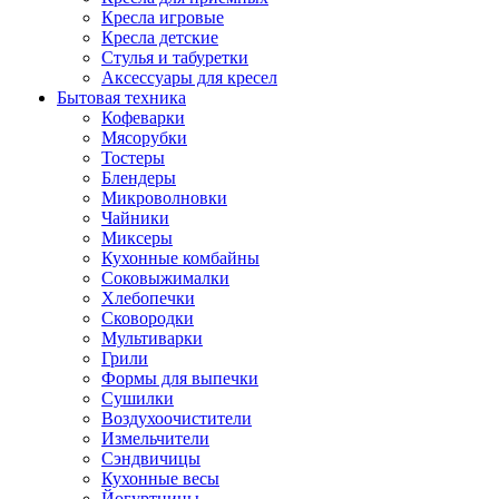
Кресла игровые
Кресла детские
Стулья и табуретки
Аксессуары для кресел
Бытовая техника
Кофеварки
Мясорубки
Тостеры
Блендеры
Микроволновки
Чайники
Миксеры
Кухонные комбайны
Соковыжималки
Хлебопечки
Сковородки
Мультиварки
Грили
Формы для выпечки
Сушилки
Воздухоочистители
Измельчители
Сэндвичицы
Кухонные весы
Йогуртницы