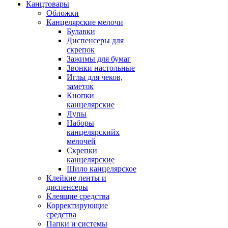
Канцтовары
Обложки
Канцелярские мелочи
Булавки
Диспенсеры для
скрепок
Зажимы для бумаг
Звонки настольные
Иглы для чеков,
заметок
Кнопки
канцелярские
Лупы
Наборы
канцелярскийх
мелочей
Скрепки
канцелярские
Шило канцелярское
Клейкие ленты и
диспенсеры
Клеящие средства
Корректирующие
средства
Папки и системы