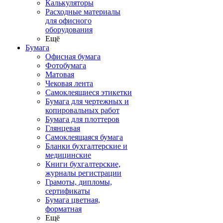
Калькуляторы
Расходные материалы
для офисного
оборудования
Ещё
Бумага
Офисная бумага
Фотобумага
Матовая
Чековая лента
Самоклеящиеся этикетки
Бумага для чертежных и
копировальных работ
Бумага для плоттеров
Глянцевая
Самоклеящаяся бумага
Бланки бухгалтерские и
медицинские
Книги бухгалтерские,
журналы регистрации
Грамоты, дипломы,
сертификаты
Бумага цветная,
форматная
Ещё