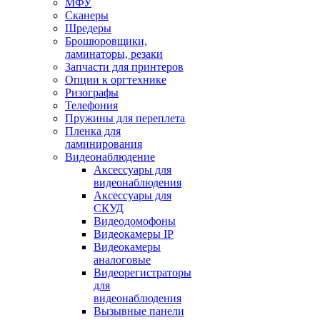
МФУ
Сканеры
Шредеры
Брошюровщики,
ламинаторы, резаки
Запчасти для принтеров
Опции к оргтехнике
Ризографы
Телефония
Пружины для переплета
Пленка для
ламинирования
Видеонаблюдение
Аксессуары для
видеонаблюдения
Аксессуары для
СКУД
Видеодомофоны
Видеокамеры IP
Видеокамеры
аналоговые
Видеорегистраторы
для
видеонаблюдения
Вызывные панели