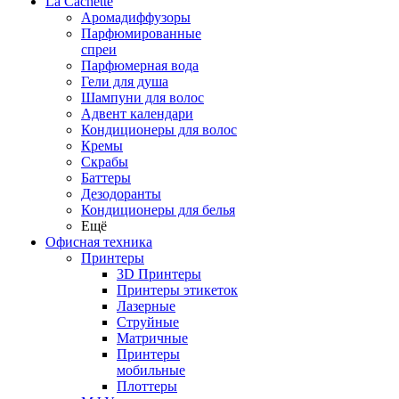
La Cachette
Аромадиффузоры
Парфюмированные
спреи
Парфюмерная вода
Гели для душа
Шампуни для волос
Адвент календари
Кондиционеры для волос
Кремы
Скрабы
Баттеры
Дезодоранты
Кондиционеры для белья
Ещё
Офисная техника
Принтеры
3D Принтеры
Принтеры этикеток
Лазерные
Струйные
Матричные
Принтеры
мобильные
Плоттеры