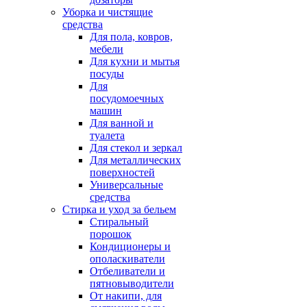
Уборка и чистящие
средства
Для пола, ковров,
мебели
Для кухни и мытья
посуды
Для
посудомоечных
машин
Для ванной и
туалета
Для стекол и зеркал
Для металлических
поверхностей
Универсальные
средства
Стирка и уход за бельем
Стиральный
порошок
Кондиционеры и
ополаскиватели
Отбеливатели и
пятновыводители
От накипи, для