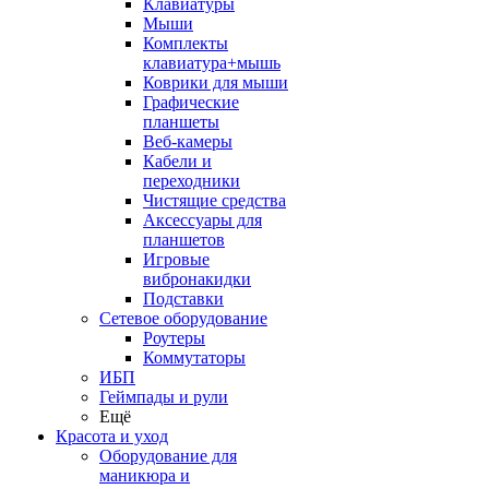
Клавиатуры
Мыши
Комплекты
клавиатура+мышь
Коврики для мыши
Графические
планшеты
Веб-камеры
Кабели и
переходники
Чистящие средства
Аксессуары для
планшетов
Игровые
вибронакидки
Подставки
Сетевое оборудование
Роутеры
Коммутаторы
ИБП
Геймпады и рули
Ещё
Красота и уход
Оборудование для
маникюра и