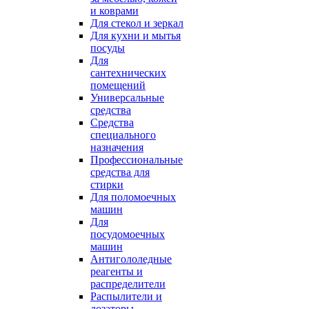
и коврами
Для стекол и зеркал
Для кухни и мытья
посуды
Для
сантехнических
помещений
Универсальные
средства
Средства
специального
назначения
Профессиональные
средства для
стирки
Для поломоечных
машин
Для
посудомоечных
машин
Антигололедные
реагенты и
распределители
Распылители и
дозаторы