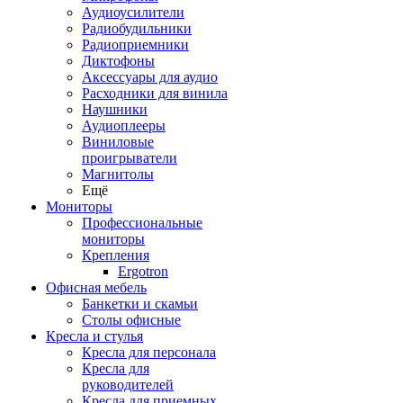
Аудиоусилители
Радиобудильники
Радиоприемники
Диктофоны
Аксессуары для аудио
Расходники для винила
Наушники
Аудиоплееры
Виниловые
проигрыватели
Магнитолы
Ещё
Мониторы
Профессиональные
мониторы
Крепления
Ergotron
Офисная мебель
Банкетки и скамьи
Столы офисные
Кресла и стулья
Кресла для персонала
Кресла для
руководителей
Кресла для приемных