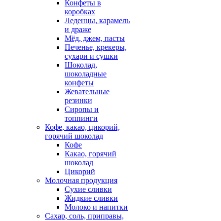
Конфеты в
коробках
Леденцы, карамель
и драже
Мёд, джем, пасты
Печенье, крекеры,
сухари и сушки
Шоколад,
шоколадные
конфеты
Жевательные
резинки
Сиропы и
топпинги
Кофе, какао, цикорий,
горячий шоколад
Кофе
Какао, горячий
шоколад
Цикорий
Молочная продукция
Сухие сливки
Жидкие сливки
Молоко и напитки
Сахар, соль, приправы,