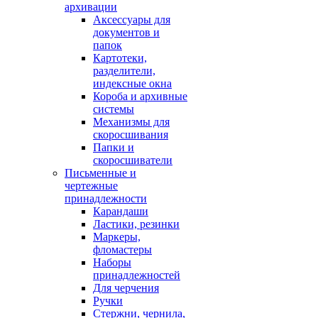
архивации
Аксессуары для
документов и
папок
Картотеки,
разделители,
индексные окна
Короба и архивные
системы
Механизмы для
скоросшивания
Папки и
скоросшиватели
Письменные и
чертежные
принадлежности
Карандаши
Ластики, резинки
Маркеры,
фломастеры
Наборы
принадлежностей
Для черчения
Ручки
Стержни, чернила,