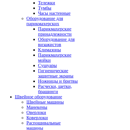
Тележки
Тумбы
Часы настенные
Оборудование для
парикмахерских
Парикмахерские
принадлежности
Оборудование для
визажистов
Климазоны
Парикмахерские
мойки
Сушуары
Гигиенические
защитные экраны
Ножницы и бритвы
Расчески, щетки,
брашинги
Швейное оборудование
Швейные машины
Манекены
Оверлоки
Коверлоки
Распошивальные
машины