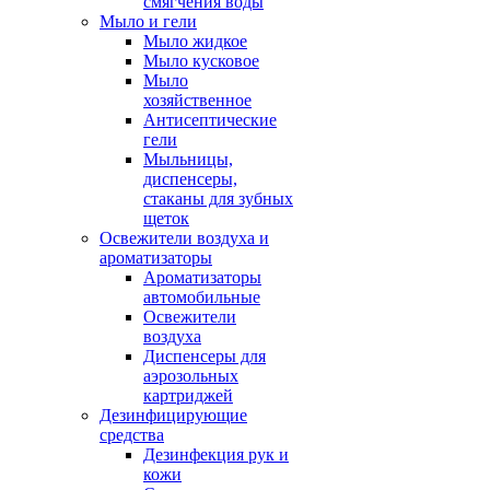
смягчения воды
Мыло и гели
Мыло жидкое
Мыло кусковое
Мыло
хозяйственное
Антисептические
гели
Мыльницы,
диспенсеры,
стаканы для зубных
щеток
Освежители воздуха и
ароматизаторы
Ароматизаторы
автомобильные
Освежители
воздуха
Диспенсеры для
аэрозольных
картриджей
Дезинфицирующие
средства
Дезинфекция рук и
кожи