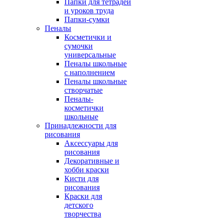
Папки для тетрадей
и уроков труда
Папки-сумки
Пеналы
Косметички и
сумочки
универсальные
Пеналы школьные
с наполнением
Пеналы школьные
створчатые
Пеналы-
косметички
школьные
Принадлежности для
рисования
Аксессуары для
рисования
Декоративные и
хобби краски
Кисти для
рисования
Краски для
детского
творчества