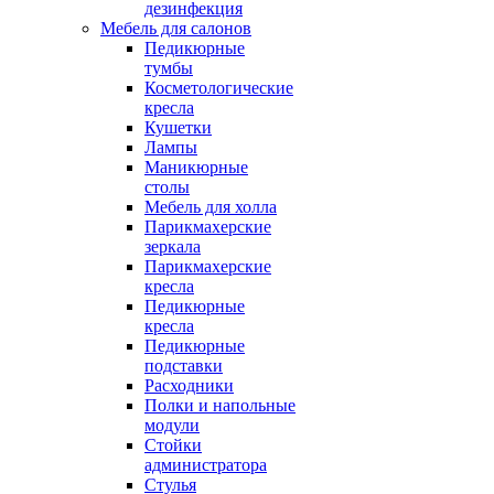
дезинфекция
Мебель для салонов
Педикюрные
тумбы
Косметологические
кресла
Кушетки
Лампы
Маникюрные
столы
Мебель для холла
Парикмахерские
зеркала
Парикмахерские
кресла
Педикюрные
кресла
Педикюрные
подставки
Расходники
Полки и напольные
модули
Стойки
администратора
Стулья