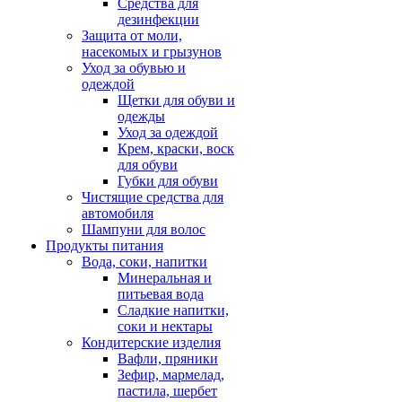
Средства для
дезинфекции
Защита от моли,
насекомых и грызунов
Уход за обувью и
одеждой
Щетки для обуви и
одежды
Уход за одеждой
Крем, краски, воск
для обуви
Губки для обуви
Чистящие средства для
автомобиля
Шампуни для волос
Продукты питания
Вода, соки, напитки
Минеральная и
питьевая вода
Сладкие напитки,
соки и нектары
Кондитерские изделия
Вафли, пряники
Зефир, мармелад,
пастила, шербет