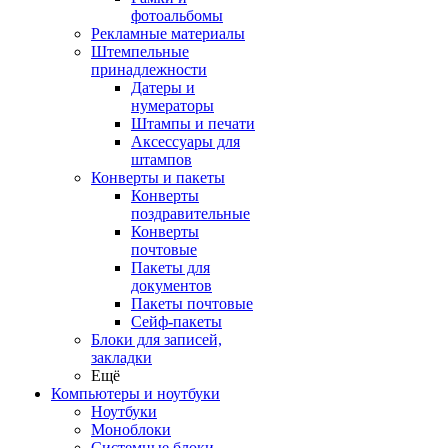
фотоальбомы
Рекламные материалы
Штемпельные
принадлежности
Датеры и
нумераторы
Штампы и печати
Аксессуары для
штампов
Конверты и пакеты
Конверты
поздравительные
Конверты
почтовые
Пакеты для
документов
Пакеты почтовые
Сейф-пакеты
Блоки для записей,
закладки
Ещё
Компьютеры и ноутбуки
Ноутбуки
Моноблоки
Системные блоки