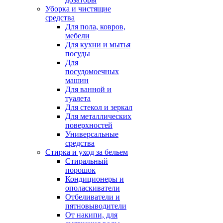
Уборка и чистящие
средства
Для пола, ковров,
мебели
Для кухни и мытья
посуды
Для
посудомоечных
машин
Для ванной и
туалета
Для стекол и зеркал
Для металлических
поверхностей
Универсальные
средства
Стирка и уход за бельем
Стиральный
порошок
Кондиционеры и
ополаскиватели
Отбеливатели и
пятновыводители
От накипи, для