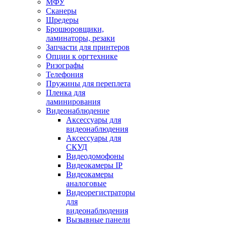
МФУ
Сканеры
Шредеры
Брошюровщики,
ламинаторы, резаки
Запчасти для принтеров
Опции к оргтехнике
Ризографы
Телефония
Пружины для переплета
Пленка для
ламинирования
Видеонаблюдение
Аксессуары для
видеонаблюдения
Аксессуары для
СКУД
Видеодомофоны
Видеокамеры IP
Видеокамеры
аналоговые
Видеорегистраторы
для
видеонаблюдения
Вызывные панели