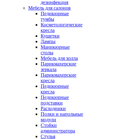
дезинфекция
Мебель для салонов
Педикюрные
тумбы
Косметологические
кресла
Кушетки
Лампы
Маникюрные
столы
Мебель для холла
Парикмахерские
зеркала
Парикмахерские
кресла
Педикюрные
кресла
Педикюрные
подставки
Расходники
Полки и напольные
модули
Стойки
администратора
Стулья