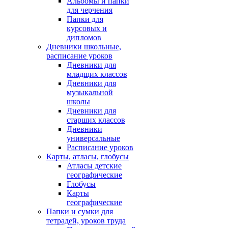
Альбомы и папки
для черчения
Папки для
курсовых и
дипломов
Дневники школьные,
расписание уроков
Дневники для
младщих классов
Дневники для
музыкальной
школы
Дневники для
старших классов
Дневники
универсальные
Расписание уроков
Карты, атласы, глобусы
Атласы детские
географические
Глобусы
Карты
географические
Папки и сумки для
тетрадей, уроков труда