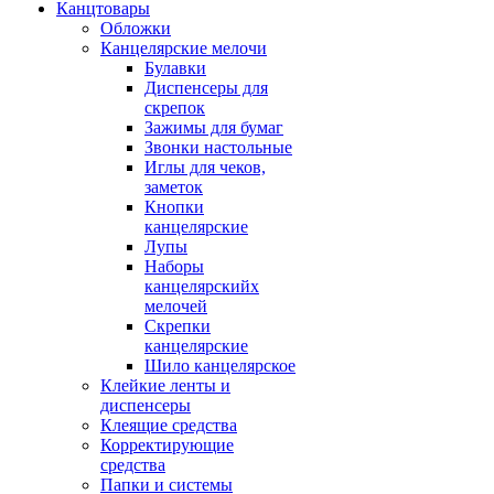
Канцтовары
Обложки
Канцелярские мелочи
Булавки
Диспенсеры для
скрепок
Зажимы для бумаг
Звонки настольные
Иглы для чеков,
заметок
Кнопки
канцелярские
Лупы
Наборы
канцелярскийх
мелочей
Скрепки
канцелярские
Шило канцелярское
Клейкие ленты и
диспенсеры
Клеящие средства
Корректирующие
средства
Папки и системы