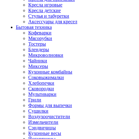
Кресла игровые
Кресла детские
Стулья и табуретки
Аксессуары для кресел
Бытовая техника
Кофеварки
Мясорубки
Тостеры
Блендеры
Микроволновки
Чайники
Миксеры
Кухонные комбайны
Соковыжималки
Хлебопечки
Сковородки
Мультиварки
Грили
Формы для выпечки
Сушилки
Воздухоочистители
Измельчители
Сэндвичицы
Кухонные весы
Йогуртницы