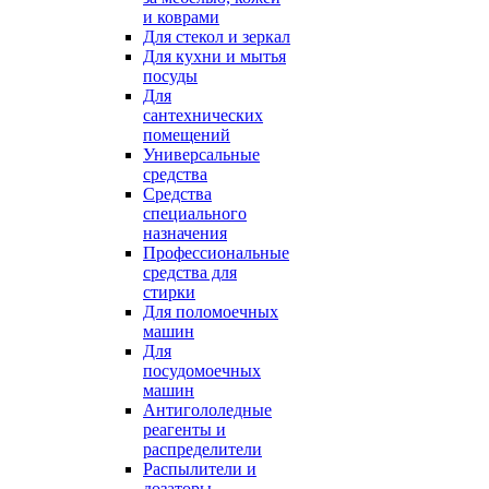
и коврами
Для стекол и зеркал
Для кухни и мытья
посуды
Для
сантехнических
помещений
Универсальные
средства
Средства
специального
назначения
Профессиональные
средства для
стирки
Для поломоечных
машин
Для
посудомоечных
машин
Антигололедные
реагенты и
распределители
Распылители и
дозаторы