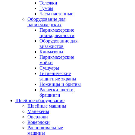
Тележки
Тумбы
Часы настенные
Оборудование для
парикмахерских
Парикмахерские
принадлежности
Оборудование для
визажистов
Климазоны
Парикмахерские
мойки
Сушуары
Гигиенические
защитные экраны
Ножницы и бритвы
Расчески, щетки,
брашинги
Швейное оборудование
Швейные машины
Манекены
Оверлоки
Коверлоки
Распошивальные
машины