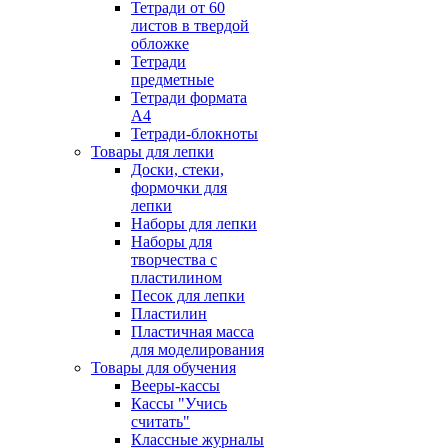
Тетради от 60
листов в твердой
обложке
Тетради
предметные
Тетради формата
А4
Тетради-блокноты
Товары для лепки
Доски, стеки,
формочки для
лепки
Наборы для лепки
Наборы для
творчества с
пластилином
Песок для лепки
Пластилин
Пластичная масса
для моделирования
Товары для обучения
Вееры-кассы
Кассы "Учись
считать"
Классные журналы