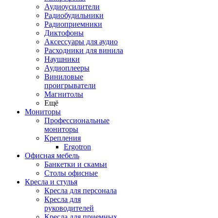
Аудиоусилители
Радиобудильники
Радиоприемники
Диктофоны
Аксессуары для аудио
Расходники для винила
Наушники
Аудиоплееры
Виниловые
проигрыватели
Магнитолы
Ещё
Мониторы
Профессиональные
мониторы
Крепления
Ergotron
Офисная мебель
Банкетки и скамьи
Столы офисные
Кресла и стулья
Кресла для персонала
Кресла для
руководителей
Кресла для приемных