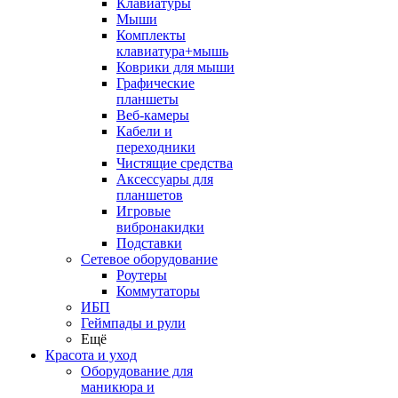
Клавиатуры
Мыши
Комплекты
клавиатура+мышь
Коврики для мыши
Графические
планшеты
Веб-камеры
Кабели и
переходники
Чистящие средства
Аксессуары для
планшетов
Игровые
вибронакидки
Подставки
Сетевое оборудование
Роутеры
Коммутаторы
ИБП
Геймпады и рули
Ещё
Красота и уход
Оборудование для
маникюра и