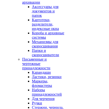
архивации
Аксессуары для
документов и
папок
Картотеки,
разделители,
индексные окна
Короба и архивные
системы
Механизмы для
скоросшивания
Папки и
скоросшиватели
Письменные и
чертежные
принадлежности
Карандаши
Ластики, резинки
Маркеры,
фломастеры
Наборы
принадлежностей
Для черчения
Ручки
Стержни, чернила,