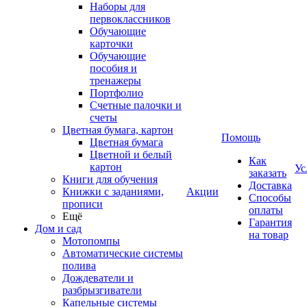
Наборы для
первоклассников
Обучающие
карточки
Обучающие
пособия и
тренажеры
Портфолио
Счетные палочки и
счеты
Цветная бумага, картон
Помощь
Цветная бумага
Цветной и белый
Как
картон
Ус
заказать
Книги для обучения
Доставка
Книжки с заданиями,
Акции
Способы
прописи
оплаты
Ещё
Гарантия
Дом и сад
на товар
Мотопомпы
Автоматические системы
полива
Дождеватели и
разбрызгиватели
Капельные системы