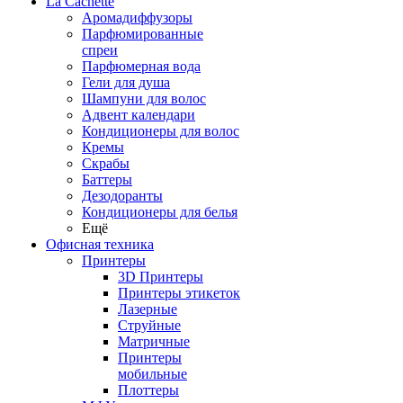
La Cachette
Аромадиффузоры
Парфюмированные
спреи
Парфюмерная вода
Гели для душа
Шампуни для волос
Адвент календари
Кондиционеры для волос
Кремы
Скрабы
Баттеры
Дезодоранты
Кондиционеры для белья
Ещё
Офисная техника
Принтеры
3D Принтеры
Принтеры этикеток
Лазерные
Струйные
Матричные
Принтеры
мобильные
Плоттеры