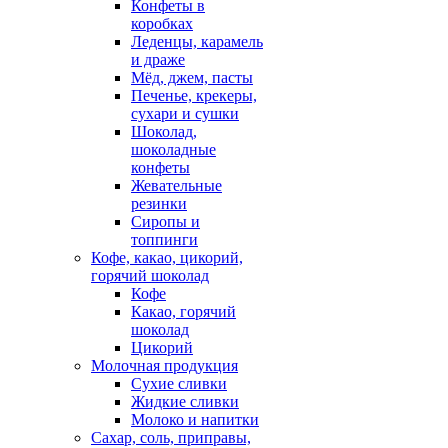
Конфеты в
коробках
Леденцы, карамель
и драже
Мёд, джем, пасты
Печенье, крекеры,
сухари и сушки
Шоколад,
шоколадные
конфеты
Жевательные
резинки
Сиропы и
топпинги
Кофе, какао, цикорий,
горячий шоколад
Кофе
Какао, горячий
шоколад
Цикорий
Молочная продукция
Сухие сливки
Жидкие сливки
Молоко и напитки
Сахар, соль, приправы,