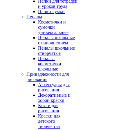
Папки для тетрадей
и уроков труда
Папки-сумки
Пеналы
Косметички и
сумочки
универсальные
Пеналы школьные
с наполнением
Пеналы школьные
створчатые
Пеналы-
косметички
школьные
Принадлежности для
рисования
Аксессуары для
рисования
Декоративные и
хобби краски
Кисти для
рисования
Краски для
детского
творчества