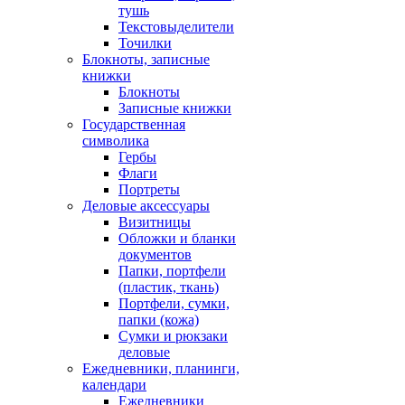
тушь
Текстовыделители
Точилки
Блокноты, записные
книжки
Блокноты
Записные книжки
Государственная
символика
Гербы
Флаги
Портреты
Деловые аксессуары
Визитницы
Обложки и бланки
документов
Папки, портфели
(пластик, ткань)
Портфели, сумки,
папки (кожа)
Сумки и рюкзаки
деловые
Ежедневники, планинги,
календари
Ежедневники