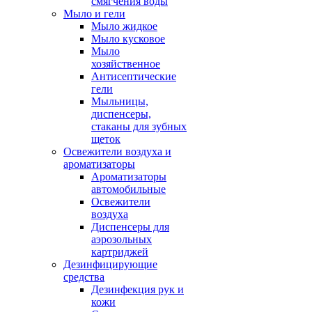
смягчения воды
Мыло и гели
Мыло жидкое
Мыло кусковое
Мыло
хозяйственное
Антисептические
гели
Мыльницы,
диспенсеры,
стаканы для зубных
щеток
Освежители воздуха и
ароматизаторы
Ароматизаторы
автомобильные
Освежители
воздуха
Диспенсеры для
аэрозольных
картриджей
Дезинфицирующие
средства
Дезинфекция рук и
кожи