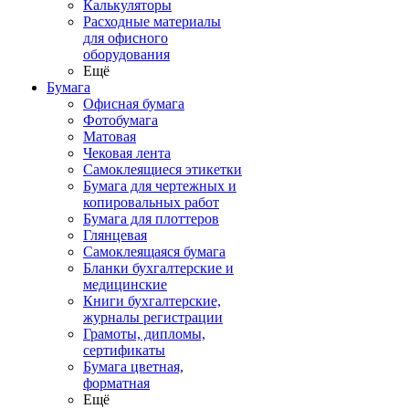
Калькуляторы
Расходные материалы
для офисного
оборудования
Ещё
Бумага
Офисная бумага
Фотобумага
Матовая
Чековая лента
Самоклеящиеся этикетки
Бумага для чертежных и
копировальных работ
Бумага для плоттеров
Глянцевая
Самоклеящаяся бумага
Бланки бухгалтерские и
медицинские
Книги бухгалтерские,
журналы регистрации
Грамоты, дипломы,
сертификаты
Бумага цветная,
форматная
Ещё