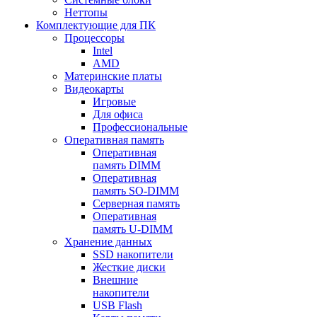
Неттопы
Комплектующие для ПК
Процессоры
Intel
AMD
Материнские платы
Видеокарты
Игровые
Для офиса
Профессиональные
Оперативная память
Оперативная
память DIMM
Оперативная
память SO-DIMM
Серверная память
Оперативная
память U-DIMM
Хранение данных
SSD накопители
Жесткие диски
Внешние
накопители
USB Flash