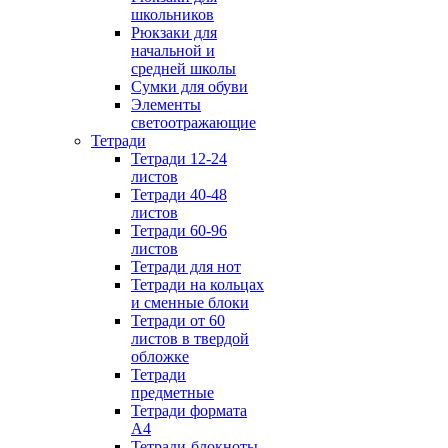
школьников
Рюкзаки для
начальной и
средней школы
Сумки для обуви
Элементы
светоотражающие
Тетради
Тетради 12-24
листов
Тетради 40-48
листов
Тетради 60-96
листов
Тетради для нот
Тетради на кольцах
и сменные блоки
Тетради от 60
листов в твердой
обложке
Тетради
предметные
Тетради формата
А4
Тетради-блокноты