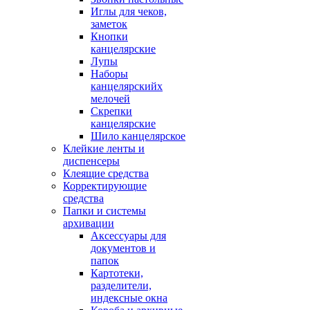
Иглы для чеков,
заметок
Кнопки
канцелярские
Лупы
Наборы
канцелярскийх
мелочей
Скрепки
канцелярские
Шило канцелярское
Клейкие ленты и
диспенсеры
Клеящие средства
Корректирующие
средства
Папки и системы
архивации
Аксессуары для
документов и
папок
Картотеки,
разделители,
индексные окна