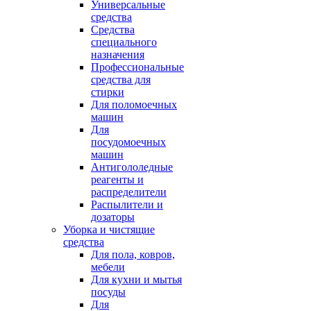
Универсальные
средства
Средства
специального
назначения
Профессиональные
средства для
стирки
Для поломоечных
машин
Для
посудомоечных
машин
Антигололедные
реагенты и
распределители
Распылители и
дозаторы
Уборка и чистящие
средства
Для пола, ковров,
мебели
Для кухни и мытья
посуды
Для