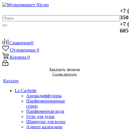
+7 
350
+7 
605
Сравнение
0
Отложенные
0
Корзина
0
Заказать звонок
Схема проезда
Каталог
La Cachette
Аромадиффузоры
Парфюмированные
спреи
Парфюмерная вода
Гели для душа
Шампуни для волос
Адвент календари