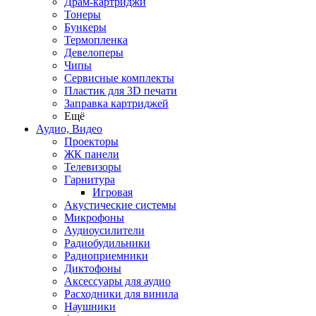
Драм-картриджи
Тонеры
Бункеры
Термопленка
Девелоперы
Чипы
Сервисные комплекты
Пластик для 3D печати
Заправка картриджей
Ещё
Аудио, Видео
Проекторы
ЖК панели
Телевизоры
Гарнитура
Игровая
Акустические системы
Микрофоны
Аудиоусилители
Радиобудильники
Радиоприемники
Диктофоны
Аксессуары для аудио
Расходники для винила
Наушники