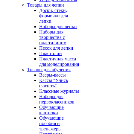
Товары для лепки
Доски, стеки,
формочки для
лепки
Наборы для лепки
Наборы для
творчества с
пластилином
Песок для лепки
Пластилин
Пластичная масса
для моделирования
Товары для обучения
Вееры-кассы
Кассы "Учись
считать"
Классные журналы
Наборы для
первоклассников
Обучающие
карточки
Обучающие
пособия и
тренажеры