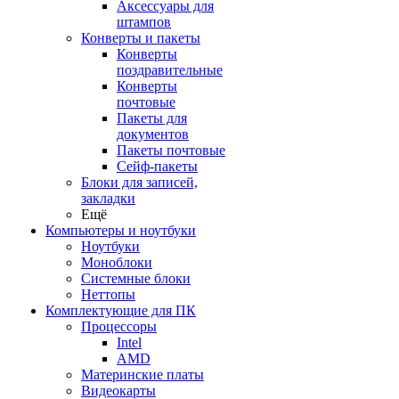
Аксессуары для
штампов
Конверты и пакеты
Конверты
поздравительные
Конверты
почтовые
Пакеты для
документов
Пакеты почтовые
Сейф-пакеты
Блоки для записей,
закладки
Ещё
Компьютеры и ноутбуки
Ноутбуки
Моноблоки
Системные блоки
Неттопы
Комплектующие для ПК
Процессоры
Intel
AMD
Материнские платы
Видеокарты