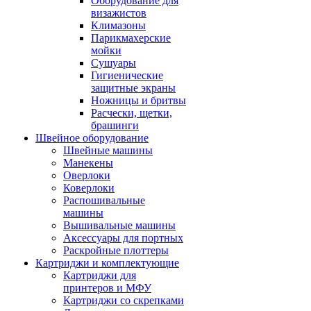
Оборудование для
визажистов
Климазоны
Парикмахерские
мойки
Сушуары
Гигиенические
защитные экраны
Ножницы и бритвы
Расчески, щетки,
брашинги
Швейное оборудование
Швейные машины
Манекены
Оверлоки
Коверлоки
Распошивальные
машины
Вышивальные машины
Аксессуары для портных
Раскройные плоттеры
Картриджи и комплектующие
Картриджи для
принтеров и МФУ
Картриджи со скрепками