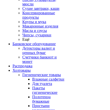
мюсли
Сухие завтраки, каши
Консервированные
продукты
Крупы и мука
Макаронные изделия
Масла и соусы
Чипсы, сухарики
Ещё
Банковское оборудование
Детекторы валют и
ценных бумаг
Счетчики банкнот и
монет
Распродажа
Хозтовары
Гигиенические товары
Влажные салфетки
Для туалета
Пакеты
гигиенические
Полотенца
бумажные
Простыни