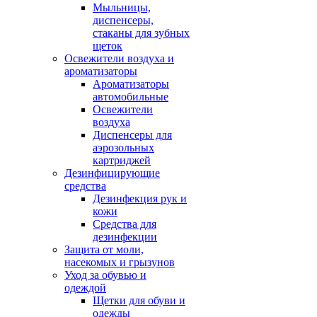
Мыльницы,
диспенсеры,
стаканы для зубных
щеток
Освежители воздуха и
ароматизаторы
Ароматизаторы
автомобильные
Освежители
воздуха
Диспенсеры для
аэрозольных
картриджей
Дезинфицирующие
средства
Дезинфекция рук и
кожи
Средства для
дезинфекции
Защита от моли,
насекомых и грызунов
Уход за обувью и
одеждой
Щетки для обуви и
одежды