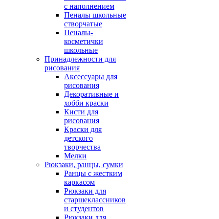
с наполнением
Пеналы школьные
створчатые
Пеналы-
косметички
школьные
Принадлежности для
рисования
Аксессуары для
рисования
Декоративные и
хобби краски
Кисти для
рисования
Краски для
детского
творчества
Мелки
Рюкзаки, ранцы, сумки
Ранцы с жестким
каркасом
Рюкзаки для
старшеклассников
и студентов
Рюкзаки для