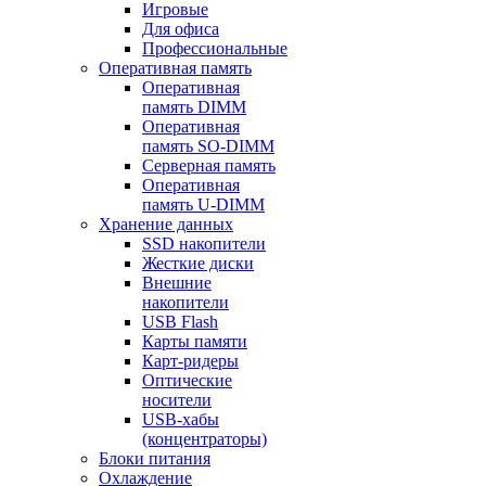
Игровые
Для офиса
Профессиональные
Оперативная память
Оперативная
память DIMM
Оперативная
память SO-DIMM
Серверная память
Оперативная
память U-DIMM
Хранение данных
SSD накопители
Жесткие диски
Внешние
накопители
USB Flash
Карты памяти
Карт-ридеры
Оптические
носители
USB-хабы
(концентраторы)
Блоки питания
Охлаждение