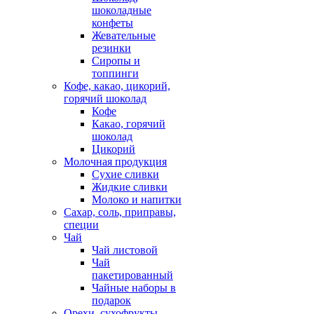
шоколадные
конфеты
Жевательные
резинки
Сиропы и
топпинги
Кофе, какао, цикорий,
горячий шоколад
Кофе
Какао, горячий
шоколад
Цикорий
Молочная продукция
Сухие сливки
Жидкие сливки
Молоко и напитки
Сахар, соль, приправы,
специи
Чай
Чай листовой
Чай
пакетированный
Чайные наборы в
подарок
Орехи, сухофрукты,