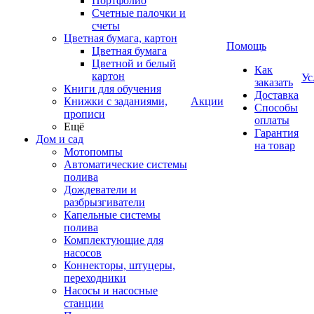
Портфолио
Счетные палочки и
счеты
Цветная бумага, картон
Помощь
Цветная бумага
Цветной и белый
Как
картон
Ус
заказать
Книги для обучения
Доставка
Книжки с заданиями,
Акции
Способы
прописи
оплаты
Ещё
Гарантия
Дом и сад
на товар
Мотопомпы
Автоматические системы
полива
Дождеватели и
разбрызгиватели
Капельные системы
полива
Комплектующие для
насосов
Коннекторы, штуцеры,
переходники
Насосы и насосные
станции