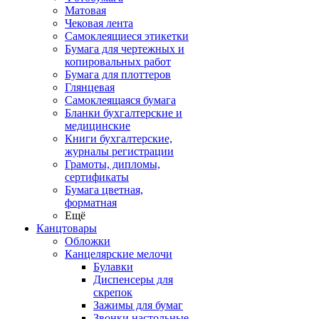
Матовая
Чековая лента
Самоклеящиеся этикетки
Бумага для чертежных и
копировальных работ
Бумага для плоттеров
Глянцевая
Самоклеящаяся бумага
Бланки бухгалтерские и
медицинские
Книги бухгалтерские,
журналы регистрации
Грамоты, дипломы,
сертификаты
Бумага цветная,
форматная
Ещё
Канцтовары
Обложки
Канцелярские мелочи
Булавки
Диспенсеры для
скрепок
Зажимы для бумаг
Звонки настольные