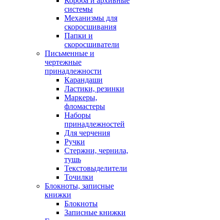
Короба и архивные
системы
Механизмы для
скоросшивания
Папки и
скоросшиватели
Письменные и
чертежные
принадлежности
Карандаши
Ластики, резинки
Маркеры,
фломастеры
Наборы
принадлежностей
Для черчения
Ручки
Стержни, чернила,
тушь
Текстовыделители
Точилки
Блокноты, записные
книжки
Блокноты
Записные книжки