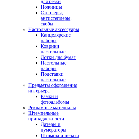
для резки
Ножницы
Степлеры,
антистеплеры,
скобы
Настольные аксессуары
Канцелярские
наборы
Коврики
настольные
Лотки для бумаг
Настольные
наборы
Подставки
настольные
Предметы оформления
интерьера
Рамки и
фотоальбомы
Рекламные материалы
Штемпельные
принадлежности
Датеры и
нумераторы
Штампы и печати