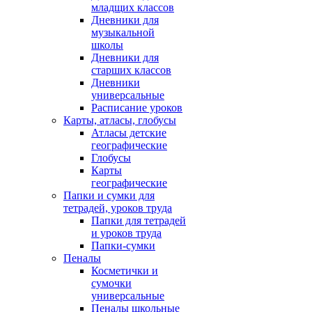
младщих классов
Дневники для
музыкальной
школы
Дневники для
старших классов
Дневники
универсальные
Расписание уроков
Карты, атласы, глобусы
Атласы детские
географические
Глобусы
Карты
географические
Папки и сумки для
тетрадей, уроков труда
Папки для тетрадей
и уроков труда
Папки-сумки
Пеналы
Косметички и
сумочки
универсальные
Пеналы школьные