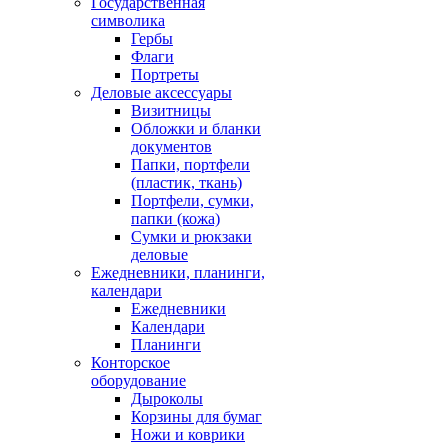
Государственная
символика
Гербы
Флаги
Портреты
Деловые аксессуары
Визитницы
Обложки и бланки
документов
Папки, портфели
(пластик, ткань)
Портфели, сумки,
папки (кожа)
Сумки и рюкзаки
деловые
Ежедневники, планинги,
календари
Ежедневники
Календари
Планинги
Конторское
оборудование
Дыроколы
Корзины для бумаг
Ножи и коврики