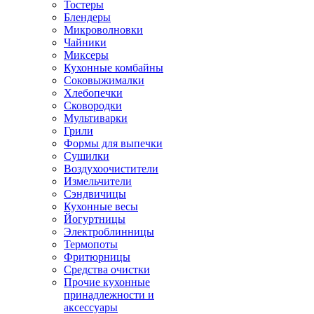
Тостеры
Блендеры
Микроволновки
Чайники
Миксеры
Кухонные комбайны
Соковыжималки
Хлебопечки
Сковородки
Мультиварки
Грили
Формы для выпечки
Сушилки
Воздухоочистители
Измельчители
Сэндвичицы
Кухонные весы
Йогуртницы
Электроблинницы
Термопоты
Фритюрницы
Средства очистки
Прочие кухонные
принадлежности и
аксессуары