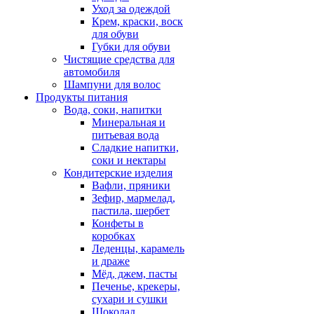
Уход за одеждой
Крем, краски, воск
для обуви
Губки для обуви
Чистящие средства для
автомобиля
Шампуни для волос
Продукты питания
Вода, соки, напитки
Минеральная и
питьевая вода
Сладкие напитки,
соки и нектары
Кондитерские изделия
Вафли, пряники
Зефир, мармелад,
пастила, шербет
Конфеты в
коробках
Леденцы, карамель
и драже
Мёд, джем, пасты
Печенье, крекеры,
сухари и сушки
Шоколад,