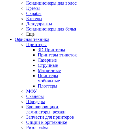
Кондиционеры для волос
Кремы
Скрабы
Баттеры
Дезодоранты
Кондиционеры для белья
Ещё
Офисная техника
Принтеры
3D Принтеры
Принтеры этикеток
Лазерные
Струйные
Матричные
Принтеры
мобильные
Плоттеры
МФУ
Сканеры
Шредеры
Брошюровщики,
ламинаторы, резаки
Запчасти для принтеров
Опции к оргтехнике
Ризографы