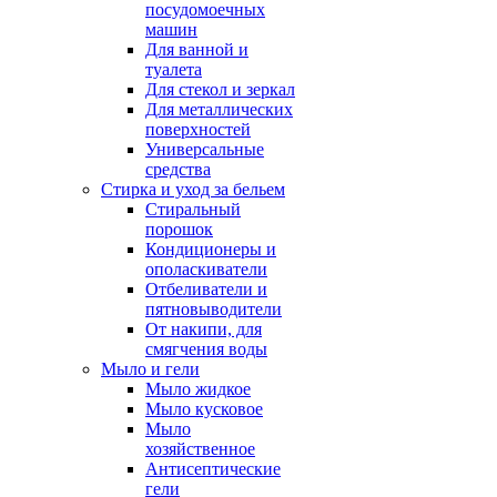
посудомоечных
машин
Для ванной и
туалета
Для стекол и зеркал
Для металлических
поверхностей
Универсальные
средства
Стирка и уход за бельем
Стиральный
порошок
Кондиционеры и
ополаскиватели
Отбеливатели и
пятновыводители
От накипи, для
смягчения воды
Мыло и гели
Мыло жидкое
Мыло кусковое
Мыло
хозяйственное
Антисептические
гели