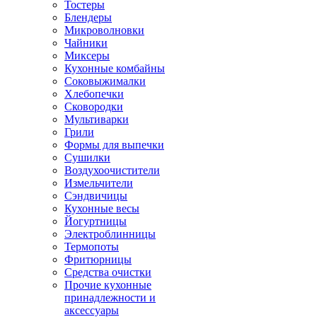
Тостеры
Блендеры
Микроволновки
Чайники
Миксеры
Кухонные комбайны
Соковыжималки
Хлебопечки
Сковородки
Мультиварки
Грили
Формы для выпечки
Сушилки
Воздухоочистители
Измельчители
Сэндвичицы
Кухонные весы
Йогуртницы
Электроблинницы
Термопоты
Фритюрницы
Средства очистки
Прочие кухонные
принадлежности и
аксессуары