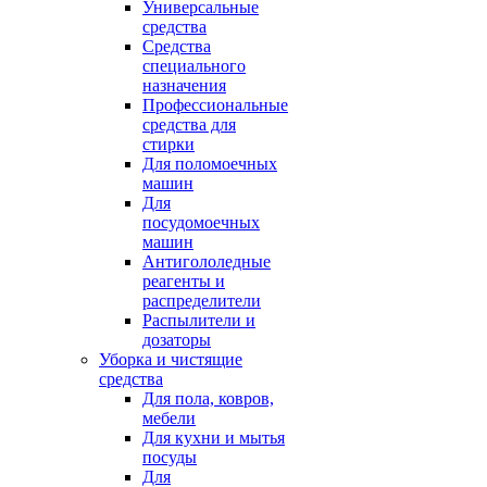
Универсальные
средства
Средства
специального
назначения
Профессиональные
средства для
стирки
Для поломоечных
машин
Для
посудомоечных
машин
Антигололедные
реагенты и
распределители
Распылители и
дозаторы
Уборка и чистящие
средства
Для пола, ковров,
мебели
Для кухни и мытья
посуды
Для