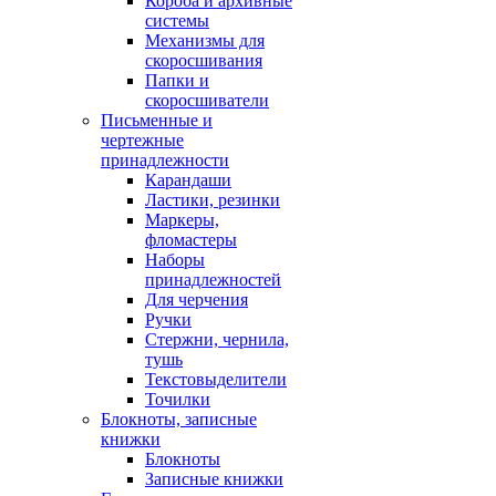
Короба и архивные
системы
Механизмы для
скоросшивания
Папки и
скоросшиватели
Письменные и
чертежные
принадлежности
Карандаши
Ластики, резинки
Маркеры,
фломастеры
Наборы
принадлежностей
Для черчения
Ручки
Стержни, чернила,
тушь
Текстовыделители
Точилки
Блокноты, записные
книжки
Блокноты
Записные книжки