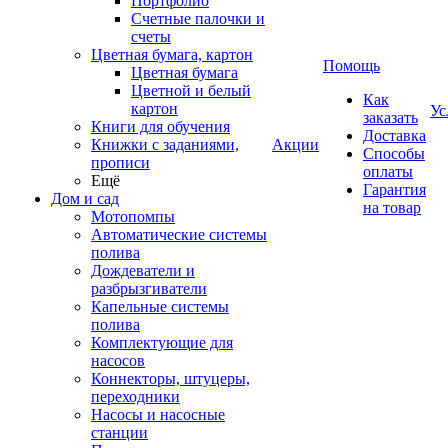
Портфолио
Счетные палочки и
счеты
Цветная бумага, картон
Помощь
Цветная бумага
Цветной и белый
Как
картон
Ус
заказать
Книги для обучения
Доставка
Книжки с заданиями,
Акции
Способы
прописи
оплаты
Ещё
Гарантия
Дом и сад
на товар
Мотопомпы
Автоматические системы
полива
Дождеватели и
разбрызгиватели
Капельные системы
полива
Комплектующие для
насосов
Коннекторы, штуцеры,
переходники
Насосы и насосные
станции