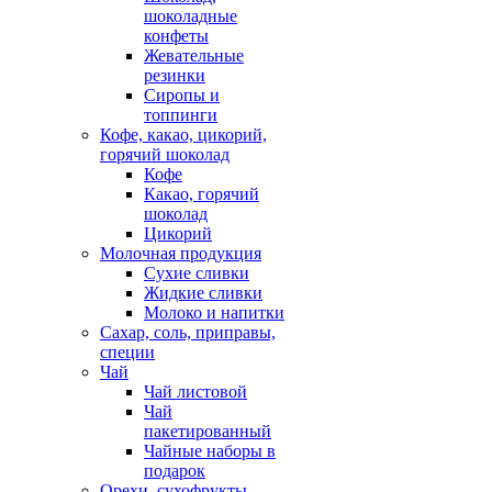
шоколадные
конфеты
Жевательные
резинки
Сиропы и
топпинги
Кофе, какао, цикорий,
горячий шоколад
Кофе
Какао, горячий
шоколад
Цикорий
Молочная продукция
Сухие сливки
Жидкие сливки
Молоко и напитки
Сахар, соль, приправы,
специи
Чай
Чай листовой
Чай
пакетированный
Чайные наборы в
подарок
Орехи, сухофрукты,