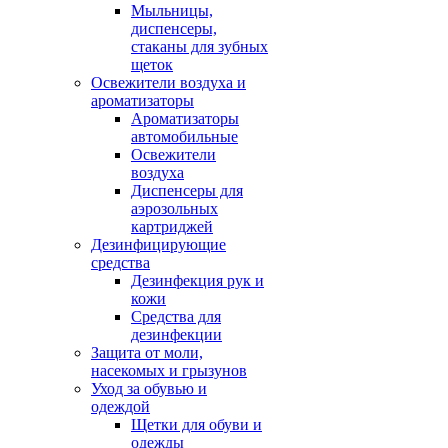
Мыльницы,
диспенсеры,
стаканы для зубных
щеток
Освежители воздуха и
ароматизаторы
Ароматизаторы
автомобильные
Освежители
воздуха
Диспенсеры для
аэрозольных
картриджей
Дезинфицирующие
средства
Дезинфекция рук и
кожи
Средства для
дезинфекции
Защита от моли,
насекомых и грызунов
Уход за обувью и
одеждой
Щетки для обуви и
одежды