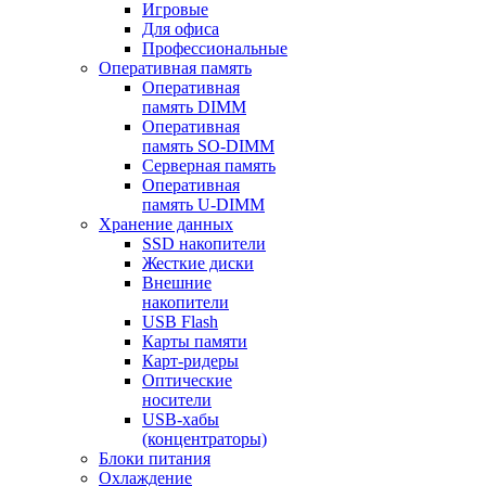
Игровые
Для офиса
Профессиональные
Оперативная память
Оперативная
память DIMM
Оперативная
память SO-DIMM
Серверная память
Оперативная
память U-DIMM
Хранение данных
SSD накопители
Жесткие диски
Внешние
накопители
USB Flash
Карты памяти
Карт-ридеры
Оптические
носители
USB-хабы
(концентраторы)
Блоки питания
Охлаждение