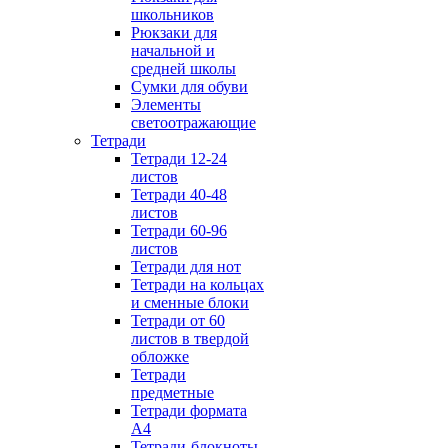
школьников
Рюкзаки для
начальной и
средней школы
Сумки для обуви
Элементы
светоотражающие
Тетради
Тетради 12-24
листов
Тетради 40-48
листов
Тетради 60-96
листов
Тетради для нот
Тетради на кольцах
и сменные блоки
Тетради от 60
листов в твердой
обложке
Тетради
предметные
Тетради формата
А4
Тетради-блокноты