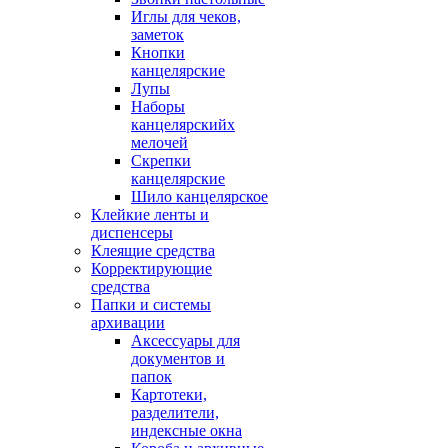
Иглы для чеков,
заметок
Кнопки
канцелярские
Лупы
Наборы
канцелярскийх
мелочей
Скрепки
канцелярские
Шило канцелярское
Клейкие ленты и
диспенсеры
Клеящие средства
Корректирующие
средства
Папки и системы
архивации
Аксессуары для
документов и
папок
Картотеки,
разделители,
индексные окна