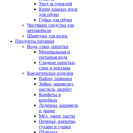
Уход за одеждой
Крем, краски, воск
для обуви
Губки для обуви
Чистящие средства для
автомобиля
Шампуни для волос
Продукты питания
Вода, соки, напитки
Минеральная и
питьевая вода
Сладкие напитки,
соки и нектары
Кондитерские изделия
Вафли, пряники
Зефир, мармелад,
пастила, шербет
Конфеты в
коробках
Леденцы, карамель
и драже
Мёд, джем, пасты
Печенье, крекеры,
сухари и сушки
Шоколад,