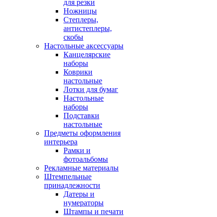
для резки
Ножницы
Степлеры,
антистеплеры,
скобы
Настольные аксессуары
Канцелярские
наборы
Коврики
настольные
Лотки для бумаг
Настольные
наборы
Подставки
настольные
Предметы оформления
интерьера
Рамки и
фотоальбомы
Рекламные материалы
Штемпельные
принадлежности
Датеры и
нумераторы
Штампы и печати