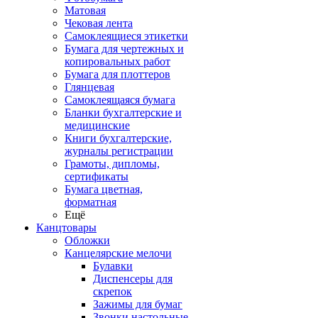
Матовая
Чековая лента
Самоклеящиеся этикетки
Бумага для чертежных и
копировальных работ
Бумага для плоттеров
Глянцевая
Самоклеящаяся бумага
Бланки бухгалтерские и
медицинские
Книги бухгалтерские,
журналы регистрации
Грамоты, дипломы,
сертификаты
Бумага цветная,
форматная
Ещё
Канцтовары
Обложки
Канцелярские мелочи
Булавки
Диспенсеры для
скрепок
Зажимы для бумаг
Звонки настольные