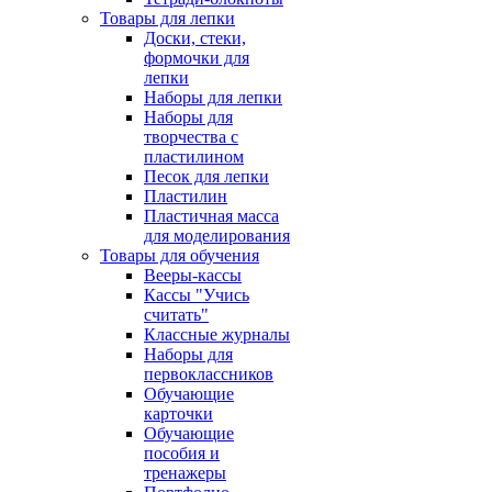
Товары для лепки
Доски, стеки,
формочки для
лепки
Наборы для лепки
Наборы для
творчества с
пластилином
Песок для лепки
Пластилин
Пластичная масса
для моделирования
Товары для обучения
Вееры-кассы
Кассы "Учись
считать"
Классные журналы
Наборы для
первоклассников
Обучающие
карточки
Обучающие
пособия и
тренажеры