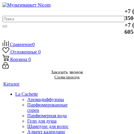
+7 
350
+7 
605
Сравнение
0
Отложенные
0
Корзина
0
Заказать звонок
Схема проезда
Каталог
La Cachette
Аромадиффузоры
Парфюмированные
спреи
Парфюмерная вода
Гели для душа
Шампуни для волос
Адвент календари