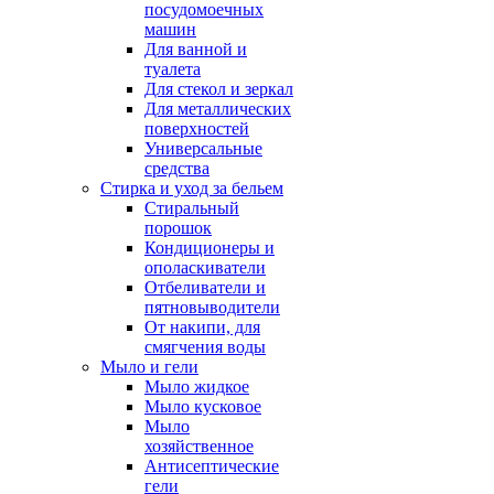
посудомоечных
машин
Для ванной и
туалета
Для стекол и зеркал
Для металлических
поверхностей
Универсальные
средства
Стирка и уход за бельем
Стиральный
порошок
Кондиционеры и
ополаскиватели
Отбеливатели и
пятновыводители
От накипи, для
смягчения воды
Мыло и гели
Мыло жидкое
Мыло кусковое
Мыло
хозяйственное
Антисептические
гели