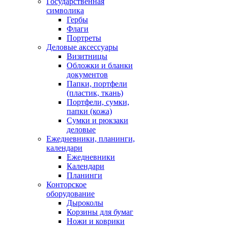
Государственная
символика
Гербы
Флаги
Портреты
Деловые аксессуары
Визитницы
Обложки и бланки
документов
Папки, портфели
(пластик, ткань)
Портфели, сумки,
папки (кожа)
Сумки и рюкзаки
деловые
Ежедневники, планинги,
календари
Ежедневники
Календари
Планинги
Конторское
оборудование
Дыроколы
Корзины для бумаг
Ножи и коврики