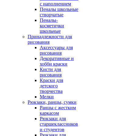
с наполнением
Пеналы школьные
створчатые
Пеналы-
косметички
школьные
Принадлежности для
рисования
Аксессуары для
рисования
Декоративные и
хобби краски
Кисти для
рисования
Краски для
детского
творчества
Мелки
Рюкзаки, ранцы, сумки
Ранцы с жестким
каркасом
Рюкзаки для
старшеклассников
и студентов
Рюкзаки для