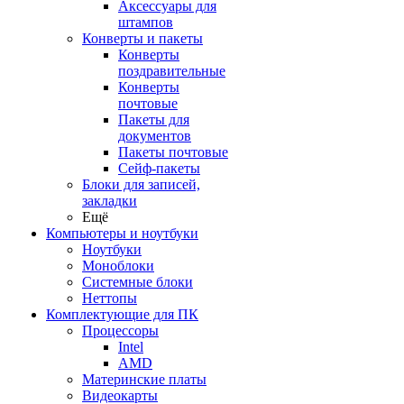
Аксессуары для
штампов
Конверты и пакеты
Конверты
поздравительные
Конверты
почтовые
Пакеты для
документов
Пакеты почтовые
Сейф-пакеты
Блоки для записей,
закладки
Ещё
Компьютеры и ноутбуки
Ноутбуки
Моноблоки
Системные блоки
Неттопы
Комплектующие для ПК
Процессоры
Intel
AMD
Материнские платы
Видеокарты