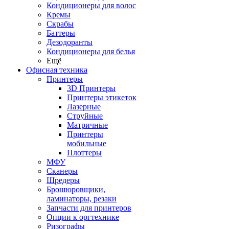
Кондиционеры для волос
Кремы
Скрабы
Баттеры
Дезодоранты
Кондиционеры для белья
Ещё
Офисная техника
Принтеры
3D Принтеры
Принтеры этикеток
Лазерные
Струйные
Матричные
Принтеры
мобильные
Плоттеры
МФУ
Сканеры
Шредеры
Брошюровщики,
ламинаторы, резаки
Запчасти для принтеров
Опции к оргтехнике
Ризографы