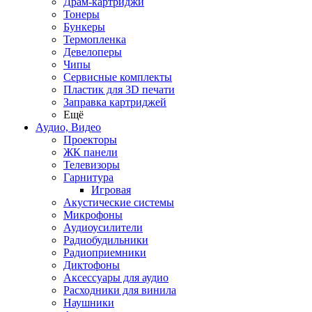
Драм-картриджи
Тонеры
Бункеры
Термопленка
Девелоперы
Чипы
Сервисные комплекты
Пластик для 3D печати
Заправка картриджей
Ещё
Аудио, Видео
Проекторы
ЖК панели
Телевизоры
Гарнитура
Игровая
Акустические системы
Микрофоны
Аудиоусилители
Радиобудильники
Радиоприемники
Диктофоны
Аксессуары для аудио
Расходники для винила
Наушники