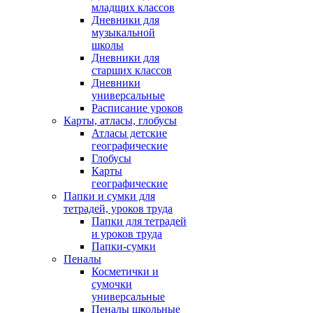
младщих классов
Дневники для
музыкальной
школы
Дневники для
старших классов
Дневники
универсальные
Расписание уроков
Карты, атласы, глобусы
Атласы детские
географические
Глобусы
Карты
географические
Папки и сумки для
тетрадей, уроков труда
Папки для тетрадей
и уроков труда
Папки-сумки
Пеналы
Косметички и
сумочки
универсальные
Пеналы школьные