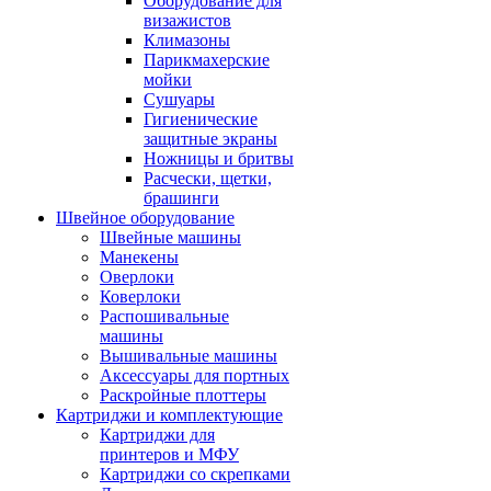
Оборудование для
визажистов
Климазоны
Парикмахерские
мойки
Сушуары
Гигиенические
защитные экраны
Ножницы и бритвы
Расчески, щетки,
брашинги
Швейное оборудование
Швейные машины
Манекены
Оверлоки
Коверлоки
Распошивальные
машины
Вышивальные машины
Аксессуары для портных
Раскройные плоттеры
Картриджи и комплектующие
Картриджи для
принтеров и МФУ
Картриджи со скрепками