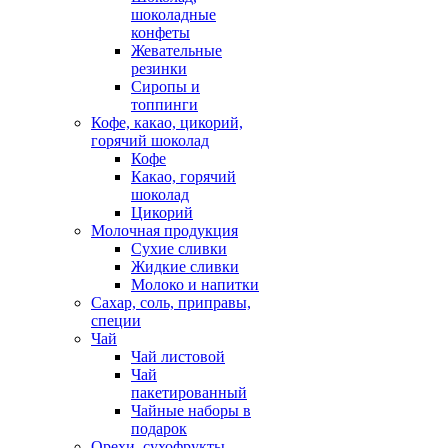
шоколадные
конфеты
Жевательные
резинки
Сиропы и
топпинги
Кофе, какао, цикорий,
горячий шоколад
Кофе
Какао, горячий
шоколад
Цикорий
Молочная продукция
Сухие сливки
Жидкие сливки
Молоко и напитки
Сахар, соль, приправы,
специи
Чай
Чай листовой
Чай
пакетированный
Чайные наборы в
подарок
Орехи, сухофрукты,