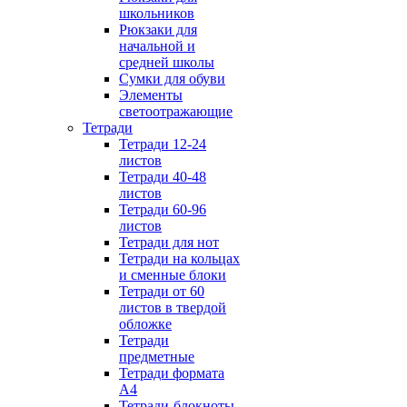
школьников
Рюкзаки для
начальной и
средней школы
Сумки для обуви
Элементы
светоотражающие
Тетради
Тетради 12-24
листов
Тетради 40-48
листов
Тетради 60-96
листов
Тетради для нот
Тетради на кольцах
и сменные блоки
Тетради от 60
листов в твердой
обложке
Тетради
предметные
Тетради формата
А4
Тетради-блокноты