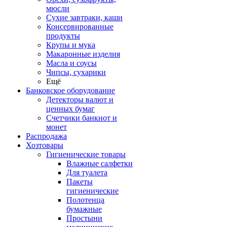
мюсли
Сухие завтраки, каши
Консервированные
продукты
Крупы и мука
Макаронные изделия
Масла и соусы
Чипсы, сухарики
Ещё
Банковское оборудование
Детекторы валют и
ценных бумаг
Счетчики банкнот и
монет
Распродажа
Хозтовары
Гигиенические товары
Влажные салфетки
Для туалета
Пакеты
гигиенические
Полотенца
бумажные
Простыни