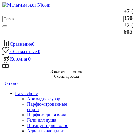
+7 
350
+7 
605
Сравнение
0
Отложенные
0
Корзина
0
Заказать звонок
Схема проезда
Каталог
La Cachette
Аромадиффузоры
Парфюмированные
спреи
Парфюмерная вода
Гели для душа
Шампуни для волос
Адвент календари