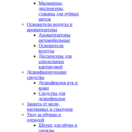
Мыльницы,
диспенсеры,
стаканы для зубных
щеток
Освежители воздуха и
ароматизаторы
Ароматизаторы
автомобильные
Освежители
воздуха
Диспенсеры для
аэрозольных
картриджей
Дезинфицирующие
средства
Дезинфекция рук и
кожи
Средства для
дезинфекции
Защита от моли,
насекомых и грызунов
Уход за обувью и
одеждой
Щетки для обуви и
одежды