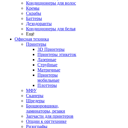
Кондиционеры для волос
Кремы
Скрабы
Баттеры
Дезодоранты
Кондиционеры для белья
Ещё
Офисная техника
Принтеры
3D Принтеры
Принтеры этикеток
Лазерные
Струйные
Матричные
Принтеры
мобильные
Плоттеры
МФУ
Сканеры
Шредеры
Брошюровщики,
ламинаторы, резаки
Запчасти для принтеров
Опции к оргтехнике
Ризографы