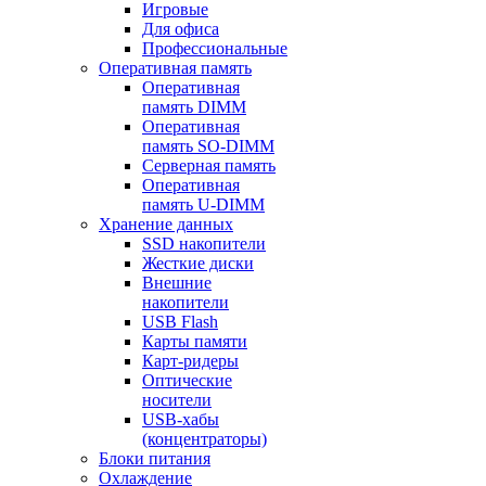
Игровые
Для офиса
Профессиональные
Оперативная память
Оперативная
память DIMM
Оперативная
память SO-DIMM
Серверная память
Оперативная
память U-DIMM
Хранение данных
SSD накопители
Жесткие диски
Внешние
накопители
USB Flash
Карты памяти
Карт-ридеры
Оптические
носители
USB-хабы
(концентраторы)
Блоки питания
Охлаждение