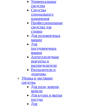
Универсальные
средства
Средства
специального
назначения
Профессиональные
средства для
стирки
Для поломоечных
машин
Для
посудомоечных
машин
Антигололедные
реагенты и
распределители
Распылители и
дозаторы
Уборка и чистящие
средства
Для пола, ковров,
мебели
Для кухни и мытья
посуды
Для