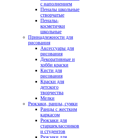
с наполнением
Пеналы школьные
створчатые
Пеналы-
косметички
школьные
Принадлежности для
рисования
Аксессуары для
рисования
Декоративные и
хобби краски
Кисти для
рисования
Краски для
детского
творчества
Мелки
Рюкзаки, ранцы, сумки
Ранцы с жестким
каркасом
Рюкзаки для
старшеклассников
и студентов
Рюкзаки для