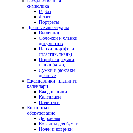
Государственная
символика
Гербы
Флаги
Портреты
Деловые аксессуары
Визитницы
Обложки и бланки
документов
Папки, портфели
(пластик, ткань)
Портфели, сумки,
папки (кожа)
Сумки и рюкзаки
деловые
Ежедневники, планинги,
календари
Ежедневники
Календари
Планинги
Конторское
оборудование
Дыроколы
Корзины для бумаг
Ножи и коврики