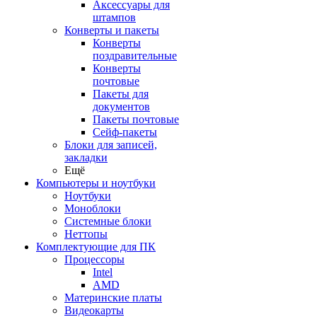
Аксессуары для
штампов
Конверты и пакеты
Конверты
поздравительные
Конверты
почтовые
Пакеты для
документов
Пакеты почтовые
Сейф-пакеты
Блоки для записей,
закладки
Ещё
Компьютеры и ноутбуки
Ноутбуки
Моноблоки
Системные блоки
Неттопы
Комплектующие для ПК
Процессоры
Intel
AMD
Материнские платы
Видеокарты