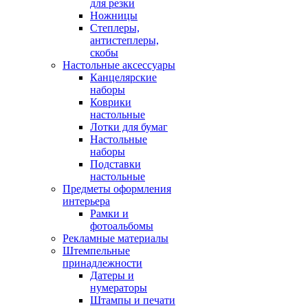
для резки
Ножницы
Степлеры,
антистеплеры,
скобы
Настольные аксессуары
Канцелярские
наборы
Коврики
настольные
Лотки для бумаг
Настольные
наборы
Подставки
настольные
Предметы оформления
интерьера
Рамки и
фотоальбомы
Рекламные материалы
Штемпельные
принадлежности
Датеры и
нумераторы
Штампы и печати