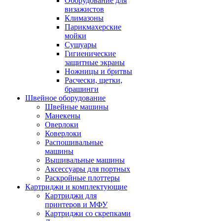
Оборудование для
визажистов
Климазоны
Парикмахерские
мойки
Сушуары
Гигиенические
защитные экраны
Ножницы и бритвы
Расчески, щетки,
брашинги
Швейное оборудование
Швейные машины
Манекены
Оверлоки
Коверлоки
Распошивальные
машины
Вышивальные машины
Аксессуары для портных
Раскройные плоттеры
Картриджи и комплектующие
Картриджи для
принтеров и МФУ
Картриджи со скрепками