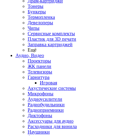
Драм-картриджи
Тонеры
Бункеры
Термопленка
Девелоперы
Чипы
Сервисные комплекты
Пластик для 3D печати
Заправка картриджей
Ещё
Аудио, Видео
Проекторы
ЖК панели
Телевизоры
Гарнитура
Игровая
Акустические системы
Микрофоны
Аудиоусилители
Радиобудильники
Радиоприемники
Диктофоны
Аксессуары для аудио
Расходники для винила
Наушники