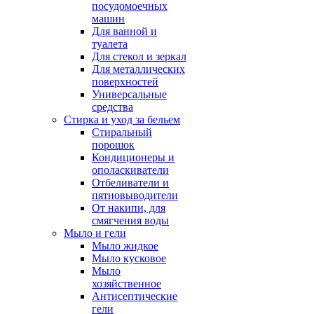
посудомоечных
машин
Для ванной и
туалета
Для стекол и зеркал
Для металлических
поверхностей
Универсальные
средства
Стирка и уход за бельем
Стиральный
порошок
Кондиционеры и
ополаскиватели
Отбеливатели и
пятновыводители
От накипи, для
смягчения воды
Мыло и гели
Мыло жидкое
Мыло кусковое
Мыло
хозяйственное
Антисептические
гели