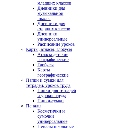
младщих классов
Дневники для
музыкальной
школы
Дневники для
старших классов
Дневники
универсальные
Расписание уроков
Карты, атласы, глобусы
Атласы детские
географические
Глобусы
Карты
географические
Папки и сумки для
тетрадей, уроков труда
Папки для тетрадей
и уроков труда
Папки-сумки
Пеналы
Косметички и
сумочки
универсальные
Пеналы школьные