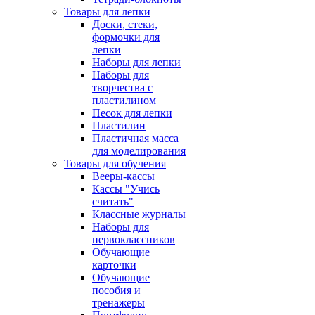
Товары для лепки
Доски, стеки,
формочки для
лепки
Наборы для лепки
Наборы для
творчества с
пластилином
Песок для лепки
Пластилин
Пластичная масса
для моделирования
Товары для обучения
Вееры-кассы
Кассы "Учись
считать"
Классные журналы
Наборы для
первоклассников
Обучающие
карточки
Обучающие
пособия и
тренажеры