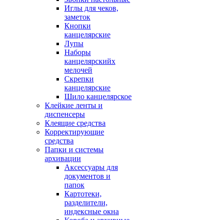
Иглы для чеков,
заметок
Кнопки
канцелярские
Лупы
Наборы
канцелярскийх
мелочей
Скрепки
канцелярские
Шило канцелярское
Клейкие ленты и
диспенсеры
Клеящие средства
Корректирующие
средства
Папки и системы
архивации
Аксессуары для
документов и
папок
Картотеки,
разделители,
индексные окна