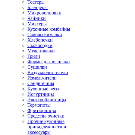
Тостеры
Блендеры
Микроволновки
Чайники
Миксеры
Кухонные комбайны
Соковыжималки
Хлебопечки
Сковородки
Мультиварки
Грили
Формы для выпечки
Сушилки
Воздухоочистители
Измельчители
Сэндвичицы
Кухонные весы
Йогуртницы
Электроблинницы
Термопоты
Фритюрницы
Средства очистки
Прочие кухонные
принадлежности и
аксессуары