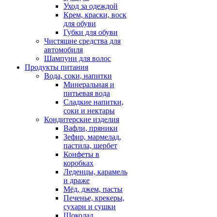
Уход за одеждой
Крем, краски, воск
для обуви
Губки для обуви
Чистящие средства для
автомобиля
Шампуни для волос
Продукты питания
Вода, соки, напитки
Минеральная и
питьевая вода
Сладкие напитки,
соки и нектары
Кондитерские изделия
Вафли, пряники
Зефир, мармелад,
пастила, шербет
Конфеты в
коробках
Леденцы, карамель
и драже
Мёд, джем, пасты
Печенье, крекеры,
сухари и сушки
Шоколад,