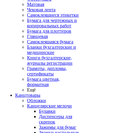
Матовая
Чековая лента
Самоклеящиеся этикетки
Бумага для чертежных и
копировальных работ
Бумага для плоттеров
Глянцевая
Самоклеящаяся бумага
Бланки бухгалтерские и
медицинские
Книги бухгалтерские,
журналы регистрации
Грамоты, дипломы,
сертификаты
Бумага цветная,
форматная
Ещё
Канцтовары
Обложки
Канцелярские мелочи
Булавки
Диспенсеры для
скрепок
Зажимы для бумаг
Звонки настольные