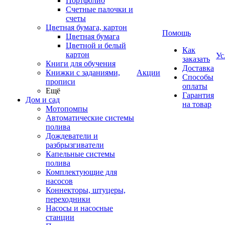
Портфолио
Счетные палочки и
счеты
Цветная бумага, картон
Помощь
Цветная бумага
Цветной и белый
Как
картон
Ус
заказать
Книги для обучения
Доставка
Книжки с заданиями,
Акции
Способы
прописи
оплаты
Ещё
Гарантия
Дом и сад
на товар
Мотопомпы
Автоматические системы
полива
Дождеватели и
разбрызгиватели
Капельные системы
полива
Комплектующие для
насосов
Коннекторы, штуцеры,
переходники
Насосы и насосные
станции