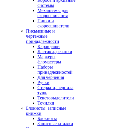
Короба и архивные
системы
Механизмы для
скоросшивания
Папки и
скоросшиватели
Письменные и
чертежные
принадлежности
Карандаши
Ластики, резинки
Маркеры,
фломастеры
Наборы
принадлежностей
Для черчения
Ручки
Стержни, чернила,
тушь
Текстовыделители
Точилки
Блокноты, записные
книжки
Блокноты
Записные книжки