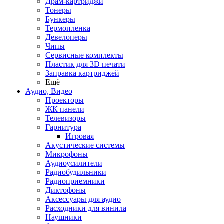
Драм-картриджи
Тонеры
Бункеры
Термопленка
Девелоперы
Чипы
Сервисные комплекты
Пластик для 3D печати
Заправка картриджей
Ещё
Аудио, Видео
Проекторы
ЖК панели
Телевизоры
Гарнитура
Игровая
Акустические системы
Микрофоны
Аудиоусилители
Радиобудильники
Радиоприемники
Диктофоны
Аксессуары для аудио
Расходники для винила
Наушники