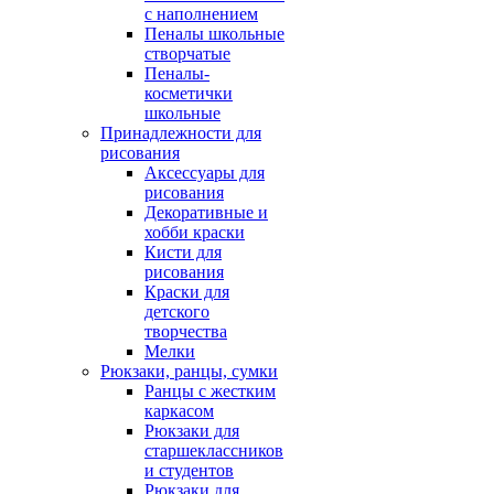
с наполнением
Пеналы школьные
створчатые
Пеналы-
косметички
школьные
Принадлежности для
рисования
Аксессуары для
рисования
Декоративные и
хобби краски
Кисти для
рисования
Краски для
детского
творчества
Мелки
Рюкзаки, ранцы, сумки
Ранцы с жестким
каркасом
Рюкзаки для
старшеклассников
и студентов
Рюкзаки для