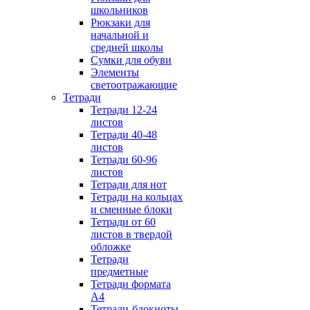
школьников
Рюкзаки для
начальной и
средней школы
Сумки для обуви
Элементы
светоотражающие
Тетради
Тетради 12-24
листов
Тетради 40-48
листов
Тетради 60-96
листов
Тетради для нот
Тетради на кольцах
и сменные блоки
Тетради от 60
листов в твердой
обложке
Тетради
предметные
Тетради формата
А4
Тетради-блокноты