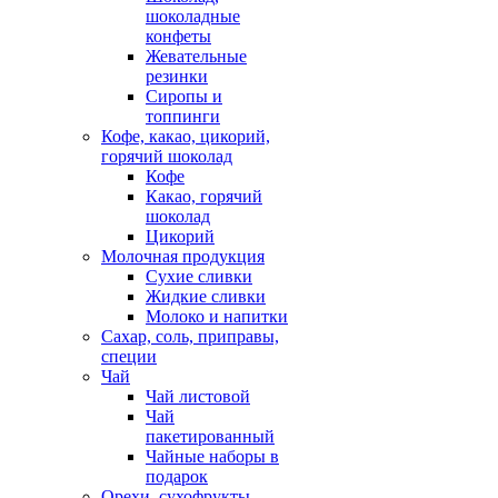
шоколадные
конфеты
Жевательные
резинки
Сиропы и
топпинги
Кофе, какао, цикорий,
горячий шоколад
Кофе
Какао, горячий
шоколад
Цикорий
Молочная продукция
Сухие сливки
Жидкие сливки
Молоко и напитки
Сахар, соль, приправы,
специи
Чай
Чай листовой
Чай
пакетированный
Чайные наборы в
подарок
Орехи, сухофрукты,