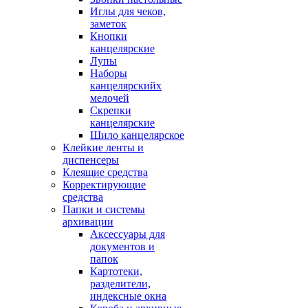
Иглы для чеков,
заметок
Кнопки
канцелярские
Лупы
Наборы
канцелярскийх
мелочей
Скрепки
канцелярские
Шило канцелярское
Клейкие ленты и
диспенсеры
Клеящие средства
Корректирующие
средства
Папки и системы
архивации
Аксессуары для
документов и
папок
Картотеки,
разделители,
индексные окна