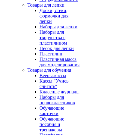
Товары для лепки
Доски, стеки,
формочки для
лепки
Наборы для лепки
Наборы для
творчества с
пластилином
Песок для лепки
Пластилин
Пластичная масса
для моделирования
Товары для обучения
Вееры-кассы
Кассы "Учись
считать"
Классные журналы
Наборы для
первоклассников
Обучающие
карточки
Обучающие
пособия и
тренажеры