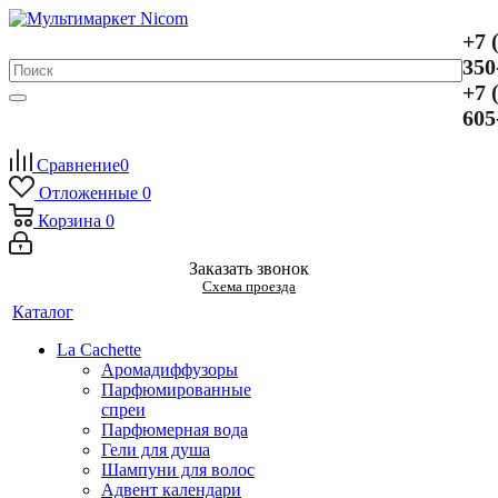
+7 
350
+7 
605
Сравнение
0
Отложенные
0
Корзина
0
Заказать звонок
Схема проезда
Каталог
La Cachette
Аромадиффузоры
Парфюмированные
спреи
Парфюмерная вода
Гели для душа
Шампуни для волос
Адвент календари