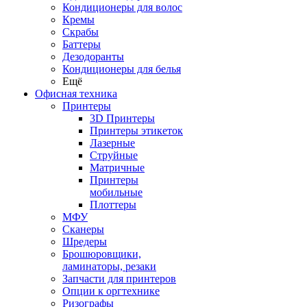
Кондиционеры для волос
Кремы
Скрабы
Баттеры
Дезодоранты
Кондиционеры для белья
Ещё
Офисная техника
Принтеры
3D Принтеры
Принтеры этикеток
Лазерные
Струйные
Матричные
Принтеры
мобильные
Плоттеры
МФУ
Сканеры
Шредеры
Брошюровщики,
ламинаторы, резаки
Запчасти для принтеров
Опции к оргтехнике
Ризографы