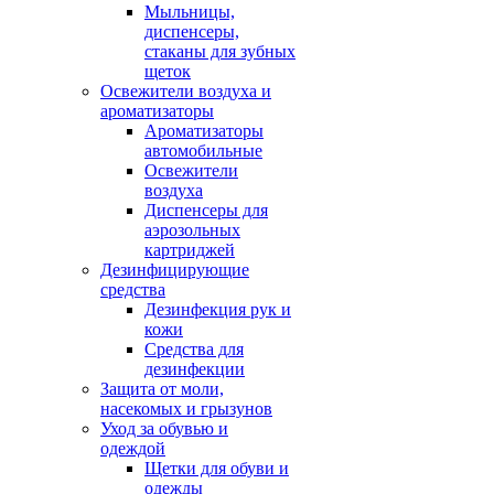
Мыльницы,
диспенсеры,
стаканы для зубных
щеток
Освежители воздуха и
ароматизаторы
Ароматизаторы
автомобильные
Освежители
воздуха
Диспенсеры для
аэрозольных
картриджей
Дезинфицирующие
средства
Дезинфекция рук и
кожи
Средства для
дезинфекции
Защита от моли,
насекомых и грызунов
Уход за обувью и
одеждой
Щетки для обуви и
одежды