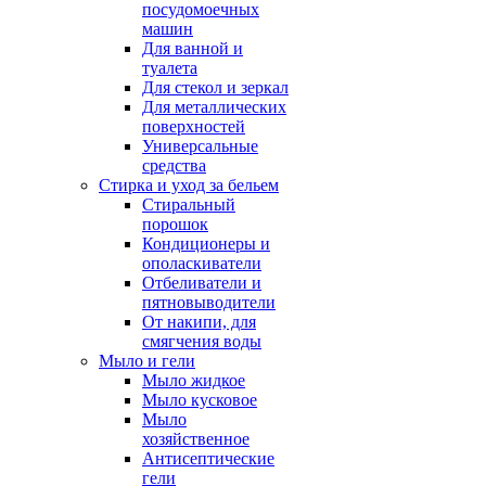
посудомоечных
машин
Для ванной и
туалета
Для стекол и зеркал
Для металлических
поверхностей
Универсальные
средства
Стирка и уход за бельем
Стиральный
порошок
Кондиционеры и
ополаскиватели
Отбеливатели и
пятновыводители
От накипи, для
смягчения воды
Мыло и гели
Мыло жидкое
Мыло кусковое
Мыло
хозяйственное
Антисептические
гели