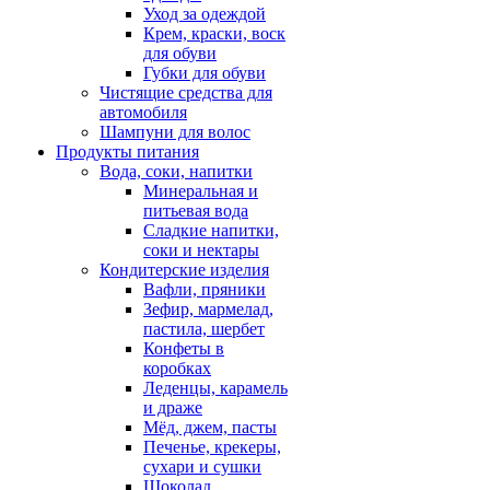
Уход за одеждой
Крем, краски, воск
для обуви
Губки для обуви
Чистящие средства для
автомобиля
Шампуни для волос
Продукты питания
Вода, соки, напитки
Минеральная и
питьевая вода
Сладкие напитки,
соки и нектары
Кондитерские изделия
Вафли, пряники
Зефир, мармелад,
пастила, шербет
Конфеты в
коробках
Леденцы, карамель
и драже
Мёд, джем, пасты
Печенье, крекеры,
сухари и сушки
Шоколад,