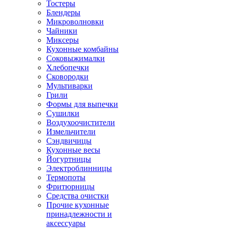
Тостеры
Блендеры
Микроволновки
Чайники
Миксеры
Кухонные комбайны
Соковыжималки
Хлебопечки
Сковородки
Мультиварки
Грили
Формы для выпечки
Сушилки
Воздухоочистители
Измельчители
Сэндвичицы
Кухонные весы
Йогуртницы
Электроблинницы
Термопоты
Фритюрницы
Средства очистки
Прочие кухонные
принадлежности и
аксессуары