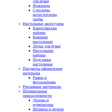
для резки
Ножницы
Степлеры,
антистеплеры,
скобы
Настольные аксессуары
Канцелярские
наборы
Коврики
настольные
Лотки для бумаг
Настольные
наборы
Подставки
настольные
Предметы оформления
интерьера
Рамки и
фотоальбомы
Рекламные материалы
Штемпельные
принадлежности
Датеры и
нумераторы
Штампы и печати