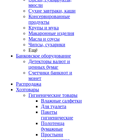
мюсли
Сухие завтраки, каши
Консервированные
продукты
Крупы и мука
Макаронные изделия
Масла и соусы
Чипсы, сухарики
Ещё
Банковское оборудование
Детекторы валют и
ценных бумаг
Счетчики банкнот и
монет
Распродажа
Хозтовары
Гигиенические товары
Влажные салфетки
Для туалета
Пакеты
гигиенические
Полотенца
бумажные
Простыни