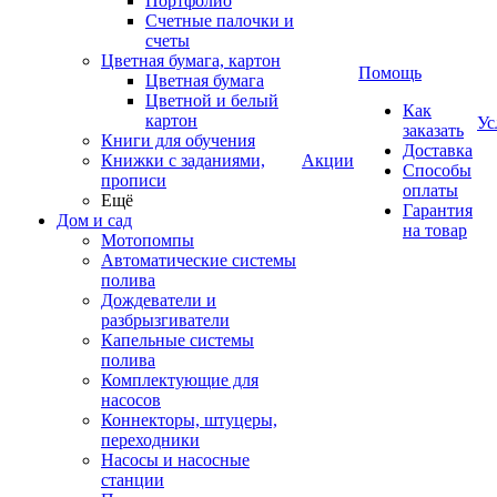
Портфолио
Счетные палочки и
счеты
Цветная бумага, картон
Помощь
Цветная бумага
Цветной и белый
Как
картон
Ус
заказать
Книги для обучения
Доставка
Книжки с заданиями,
Акции
Способы
прописи
оплаты
Ещё
Гарантия
Дом и сад
на товар
Мотопомпы
Автоматические системы
полива
Дождеватели и
разбрызгиватели
Капельные системы
полива
Комплектующие для
насосов
Коннекторы, штуцеры,
переходники
Насосы и насосные
станции