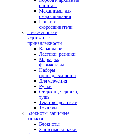
Короба и архивные
системы
Механизмы для
скоросшивания
Папки и
скоросшиватели
Письменные и
чертежные
принадлежности
Карандаши
Ластики, резинки
Маркеры,
фломастеры
Наборы
принадлежностей
Для черчения
Ручки
Стержни, чернила,
тушь
Текстовыделители
Точилки
Блокноты, записные
книжки
Блокноты
Записные книжки