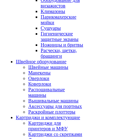
Оборудование для
визажистов
Климазоны
Парикмахерские
мойки
Сушуары
Гигиенические
защитные экраны
Ножницы и бритвы
Расчески, щетки,
брашинги
Швейное оборудование
Швейные машины
Манекены
Оверлоки
Коверлоки
Распошивальные
машины
Вышивальные машины
Аксессуары для портных
Раскройные плоттеры
Картриджи и комплектующие
Картриджи для
принтеров и МФУ
Картриджи со скрепками