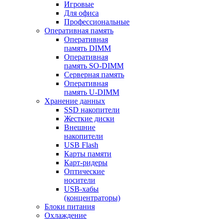
Игровые
Для офиса
Профессиональные
Оперативная память
Оперативная
память DIMM
Оперативная
память SO-DIMM
Серверная память
Оперативная
память U-DIMM
Хранение данных
SSD накопители
Жесткие диски
Внешние
накопители
USB Flash
Карты памяти
Карт-ридеры
Оптические
носители
USB-хабы
(концентраторы)
Блоки питания
Охлаждение