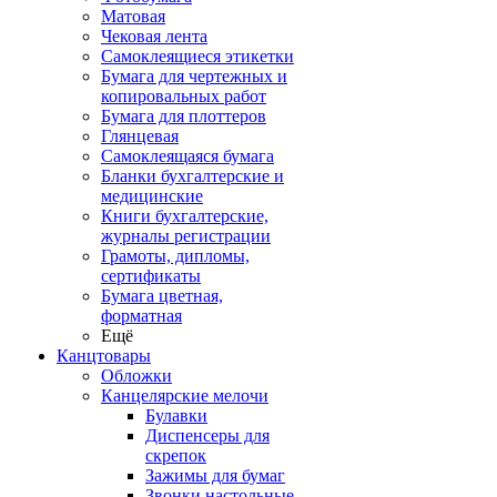
Матовая
Чековая лента
Самоклеящиеся этикетки
Бумага для чертежных и
копировальных работ
Бумага для плоттеров
Глянцевая
Самоклеящаяся бумага
Бланки бухгалтерские и
медицинские
Книги бухгалтерские,
журналы регистрации
Грамоты, дипломы,
сертификаты
Бумага цветная,
форматная
Ещё
Канцтовары
Обложки
Канцелярские мелочи
Булавки
Диспенсеры для
скрепок
Зажимы для бумаг
Звонки настольные