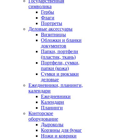
Государственная
символика
Гербы
Флаги
Портреты
Деловые аксессуары
Визитницы
Обложки и бланки
документов
Папки, портфели
(пластик, ткань)
Портфели, сумки,
папки (кожа)
Сумки и рюкзаки
деловые
Ежедневники, планинги,
календари
Ежедневники
Календари
Планинги
Конторское
оборудование
Дыроколы
Корзины для бумаг
Ножи и коврики