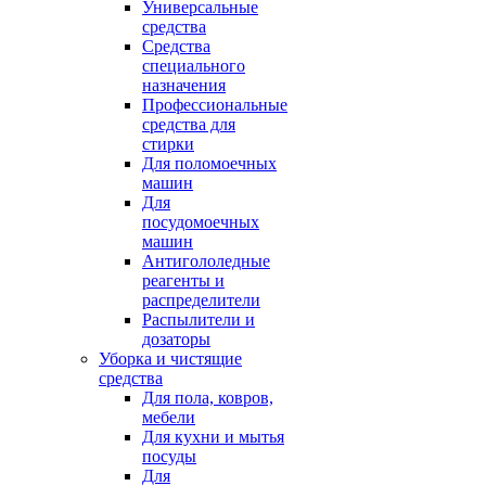
Универсальные
средства
Средства
специального
назначения
Профессиональные
средства для
стирки
Для поломоечных
машин
Для
посудомоечных
машин
Антигололедные
реагенты и
распределители
Распылители и
дозаторы
Уборка и чистящие
средства
Для пола, ковров,
мебели
Для кухни и мытья
посуды
Для