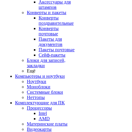
Аксессуары для
штампов
Конверты и пакеты
Конверты
поздравительные
Конверты
почтовые
Пакеты для
документов
Пакеты почтовые
Сейф-пакеты
Блоки для записей,
закладки
Ещё
Компьютеры и ноутбуки
Ноутбуки
Моноблоки
Системные блоки
Неттопы
Комплектующие для ПК
Процессоры
Intel
AMD
Материнские платы
Видеокарты