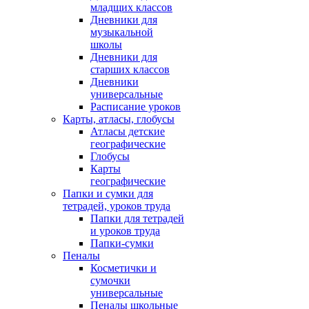
младщих классов
Дневники для
музыкальной
школы
Дневники для
старших классов
Дневники
универсальные
Расписание уроков
Карты, атласы, глобусы
Атласы детские
географические
Глобусы
Карты
географические
Папки и сумки для
тетрадей, уроков труда
Папки для тетрадей
и уроков труда
Папки-сумки
Пеналы
Косметички и
сумочки
универсальные
Пеналы школьные