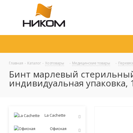
Главная
-
Каталог
-
Хозтовары
-
Медицинские товары
-
Перевя
Бинт марлевый стерильный N
индивидуальная упаковка, 
La Cachette
Офисная