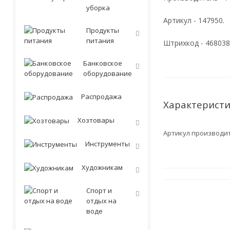
уборка
Артикул - 147950.
Продукты
питания
Штрихкод - 46803
Банковское
оборудование
Распродажа
Характерист
Хозтовары
Артикул производи
Инструменты
Художникам
Спорт и
отдых на
воде