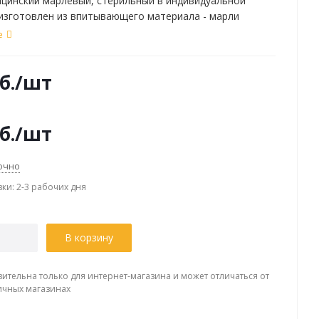
цинский марлевый, стерильный в индивидуальной
изготовлен из впитывающего материала - марли
ой, плотностью 36 г/м2.
е
б.
/шт
б.
/шт
очно
вки: 2-3 рабочих дня
В корзину
вительна только для интернет-магазина и может отличаться от
ичных магазинах