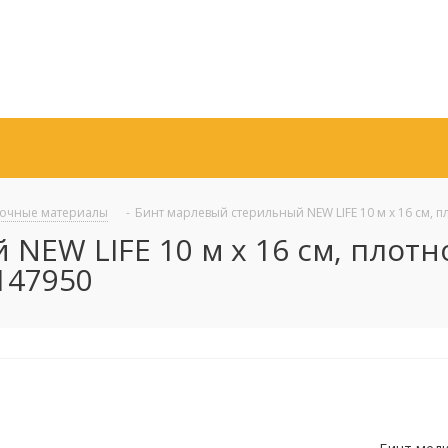
зочные материалы
-
Бинт марлевый стерильный NEW LIFE 10 м х 16 см, пл
EW LIFE 10 м х 16 см, плотнос
147950