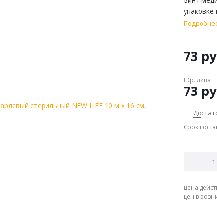
Бинт меди
упаковке 
медицинск
Подробне
73
ру
Юр. лица
73
ру
Достат
Срок поста
Цена дейст
цен в розн