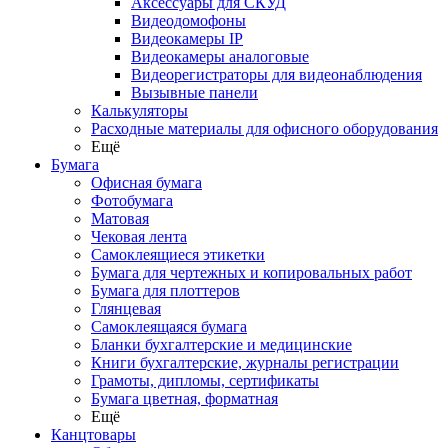
Аксессуары для СКУД
Видеодомофоны
Видеокамеры IP
Видеокамеры аналоговые
Видеорегистраторы для видеонаблюдения
Вызывные панели
Калькуляторы
Расходные материалы для офисного оборудования
Ещё
Бумага
Офисная бумага
Фотобумага
Матовая
Чековая лента
Самоклеящиеся этикетки
Бумага для чертежных и копировальных работ
Бумага для плоттеров
Глянцевая
Самоклеящаяся бумага
Бланки бухгалтерские и медицинские
Книги бухгалтерские, журналы регистрации
Грамоты, дипломы, сертификаты
Бумага цветная, форматная
Ещё
Канцтовары