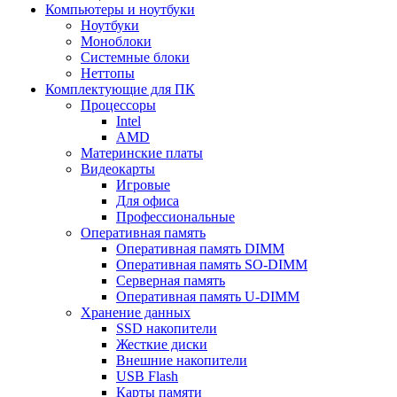
Компьютеры и ноутбуки
Ноутбуки
Моноблоки
Системные блоки
Неттопы
Комплектующие для ПК
Процессоры
Intel
AMD
Материнские платы
Видеокарты
Игровые
Для офиса
Профессиональные
Оперативная память
Оперативная память DIMM
Оперативная память SO-DIMM
Серверная память
Оперативная память U-DIMM
Хранение данных
SSD накопители
Жесткие диски
Внешние накопители
USB Flash
Карты памяти