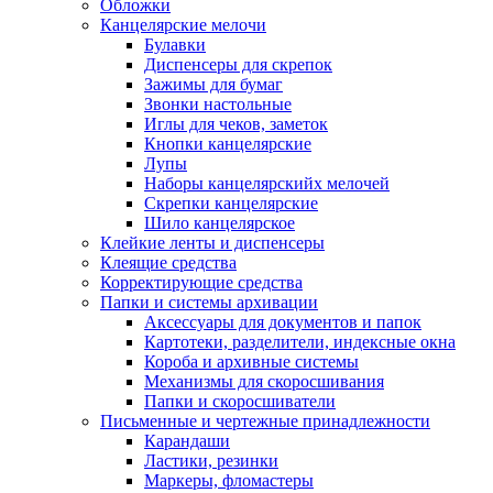
Обложки
Канцелярские мелочи
Булавки
Диспенсеры для скрепок
Зажимы для бумаг
Звонки настольные
Иглы для чеков, заметок
Кнопки канцелярские
Лупы
Наборы канцелярскийх мелочей
Скрепки канцелярские
Шило канцелярское
Клейкие ленты и диспенсеры
Клеящие средства
Корректирующие средства
Папки и системы архивации
Аксессуары для документов и папок
Картотеки, разделители, индексные окна
Короба и архивные системы
Механизмы для скоросшивания
Папки и скоросшиватели
Письменные и чертежные принадлежности
Карандаши
Ластики, резинки
Маркеры, фломастеры