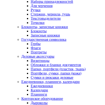
Наборы принадлежностей
Для черчения
Ручки
Стержни, чернила, тушь
Текстовыделители
Точилки
Блокноты, записные книжки
Блокноты
Записные книжки
Государственная символика
Гербы
Флаги
Портреты
Деловые аксессуары
Визитницы
Обложки и бланки документов
Папки, портфели (пластик, ткань)
Портфели, сумки, папки (кожа)
Сумки и рюкзаки деловые
Ежедневники, планинги, календари
Ежедневники
Календари
Планинги
Конторское оборудование
Дыроколы