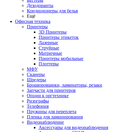
Баттеры
Дезодоранты
Кондиционеры для белья
Ещё
Офисная техника
Принтеры
3D Принтеры
Принтеры этикеток
Лазерные
Струйные
Матричные
Принтеры мобильные
Плоттеры
МФУ
Сканеры
Шредеры
Брошюровщики, ламинаторы, резаки
Запчасти для принтеров
Опции к оргтехнике
Ризографы
Телефония
Пружины для переплета
Пленка для ламинирования
Видеонаблюдение
Аксессуары для видеонаблюдения