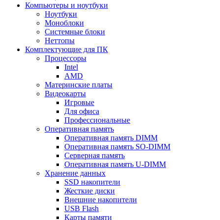
Компьютеры и ноутбуки
Ноутбуки
Моноблоки
Системные блоки
Неттопы
Комплектующие для ПК
Процессоры
Intel
AMD
Материнские платы
Видеокарты
Игровые
Для офиса
Профессиональные
Оперативная память
Оперативная память DIMM
Оперативная память SO-DIMM
Серверная память
Оперативная память U-DIMM
Хранение данных
SSD накопители
Жесткие диски
Внешние накопители
USB Flash
Карты памяти