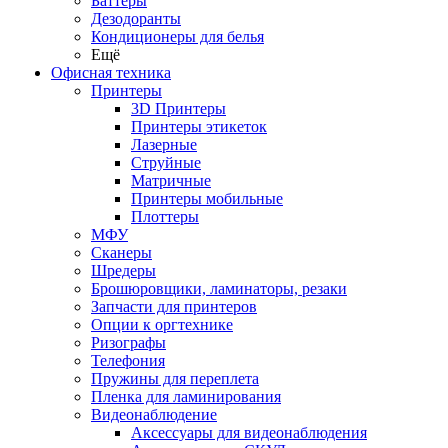
Баттеры
Дезодоранты
Кондиционеры для белья
Ещё
Офисная техника
Принтеры
3D Принтеры
Принтеры этикеток
Лазерные
Струйные
Матричные
Принтеры мобильные
Плоттеры
МФУ
Сканеры
Шредеры
Брошюровщики, ламинаторы, резаки
Запчасти для принтеров
Опции к оргтехнике
Ризографы
Телефония
Пружины для переплета
Пленка для ламинирования
Видеонаблюдение
Аксессуары для видеонаблюдения