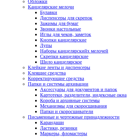
Обложки
Канцелярские мелочи
Булавки
Диспенсеры для скрепок
Зажимы для бумаг
Звонки настольные
Иглы для чеков, заметок
Кнопки канцелярские
Лупы
Наборы канцелярскийх мелочей
Скрепки канцелярские
Шило канцелярское
Клейкие ленты и диспенсеры
Клеящие средства
Корректирующие средства
Папки и системы архивации
Аксессуары для документов и папок
Картотеки, разделители, индексные окна
Короба и архивные системы
Механизмы для скоросшивания
Папки и скоросшиватели
Письменные и чертежные принадлежности
Карандаши
Ластики, резинки
Маркеры, фломастеры