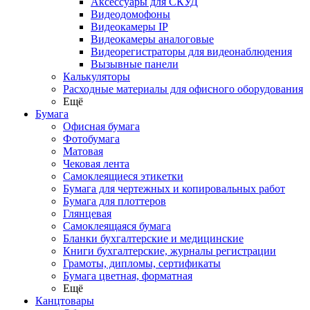
Аксессуары для СКУД
Видеодомофоны
Видеокамеры IP
Видеокамеры аналоговые
Видеорегистраторы для видеонаблюдения
Вызывные панели
Калькуляторы
Расходные материалы для офисного оборудования
Ещё
Бумага
Офисная бумага
Фотобумага
Матовая
Чековая лента
Самоклеящиеся этикетки
Бумага для чертежных и копировальных работ
Бумага для плоттеров
Глянцевая
Самоклеящаяся бумага
Бланки бухгалтерские и медицинские
Книги бухгалтерские, журналы регистрации
Грамоты, дипломы, сертификаты
Бумага цветная, форматная
Ещё
Канцтовары