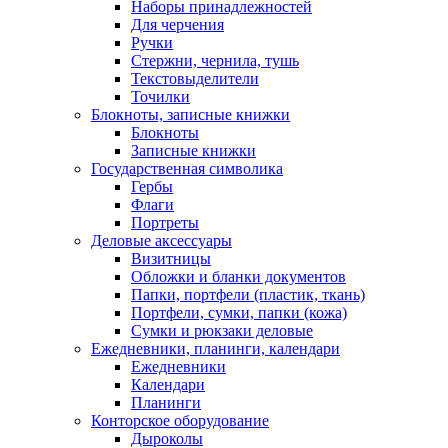
Наборы принадлежностей
Для черчения
Ручки
Стержни, чернила, тушь
Текстовыделители
Точилки
Блокноты, записные книжки
Блокноты
Записные книжки
Государственная символика
Гербы
Флаги
Портреты
Деловые аксессуары
Визитницы
Обложки и бланки документов
Папки, портфели (пластик, ткань)
Портфели, сумки, папки (кожа)
Сумки и рюкзаки деловые
Ежедневники, планинги, календари
Ежедневники
Календари
Планинги
Конторское оборудование
Дыроколы