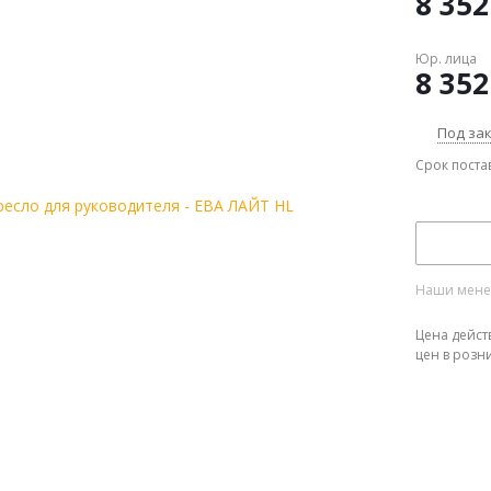
8 352
Юр. лица
8 352
Под за
Срок поста
Наши менед
Цена дейст
цен в розн