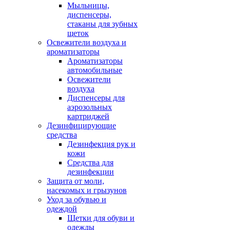
Мыльницы,
диспенсеры,
стаканы для зубных
щеток
Освежители воздуха и
ароматизаторы
Ароматизаторы
автомобильные
Освежители
воздуха
Диспенсеры для
аэрозольных
картриджей
Дезинфицирующие
средства
Дезинфекция рук и
кожи
Средства для
дезинфекции
Защита от моли,
насекомых и грызунов
Уход за обувью и
одеждой
Щетки для обуви и
одежды