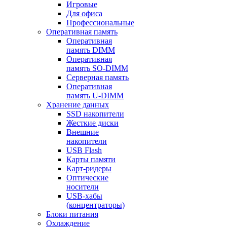
Игровые
Для офиса
Профессиональные
Оперативная память
Оперативная
память DIMM
Оперативная
память SO-DIMM
Серверная память
Оперативная
память U-DIMM
Хранение данных
SSD накопители
Жесткие диски
Внешние
накопители
USB Flash
Карты памяти
Карт-ридеры
Оптические
носители
USB-хабы
(концентраторы)
Блоки питания
Охлаждение