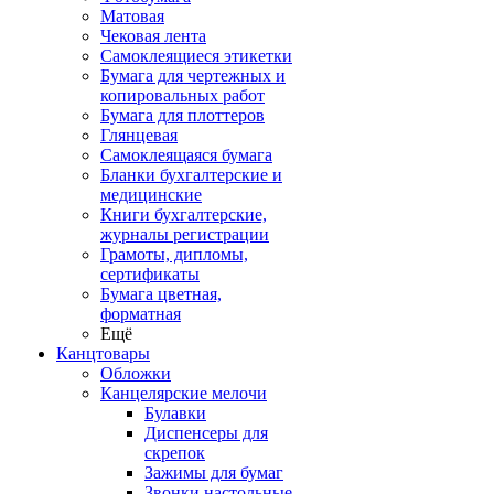
Матовая
Чековая лента
Самоклеящиеся этикетки
Бумага для чертежных и
копировальных работ
Бумага для плоттеров
Глянцевая
Самоклеящаяся бумага
Бланки бухгалтерские и
медицинские
Книги бухгалтерские,
журналы регистрации
Грамоты, дипломы,
сертификаты
Бумага цветная,
форматная
Ещё
Канцтовары
Обложки
Канцелярские мелочи
Булавки
Диспенсеры для
скрепок
Зажимы для бумаг
Звонки настольные