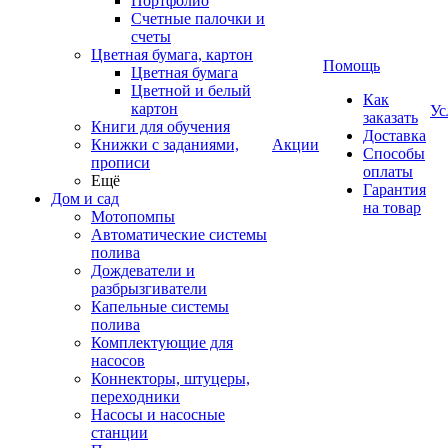
Портфолио
Счетные палочки и
счеты
Цветная бумага, картон
Помощь
Цветная бумага
Цветной и белый
Как
картон
Ус
заказать
Книги для обучения
Доставка
Книжки с заданиями,
Акции
Способы
прописи
оплаты
Ещё
Гарантия
Дом и сад
на товар
Мотопомпы
Автоматические системы
полива
Дождеватели и
разбрызгиватели
Капельные системы
полива
Комплектующие для
насосов
Коннекторы, штуцеры,
переходники
Насосы и насосные
станции