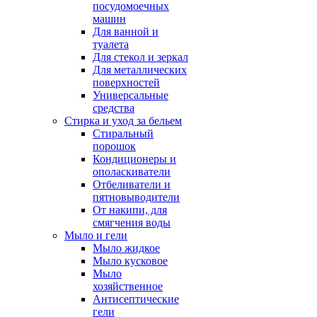
посудомоечных
машин
Для ванной и
туалета
Для стекол и зеркал
Для металлических
поверхностей
Универсальные
средства
Стирка и уход за бельем
Стиральный
порошок
Кондиционеры и
ополаскиватели
Отбеливатели и
пятновыводители
От накипи, для
смягчения воды
Мыло и гели
Мыло жидкое
Мыло кусковое
Мыло
хозяйственное
Антисептические
гели