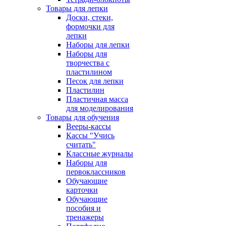
Товары для лепки
Доски, стеки,
формочки для
лепки
Наборы для лепки
Наборы для
творчества с
пластилином
Песок для лепки
Пластилин
Пластичная масса
для моделирования
Товары для обучения
Вееры-кассы
Кассы "Учись
считать"
Классные журналы
Наборы для
первоклассников
Обучающие
карточки
Обучающие
пособия и
тренажеры