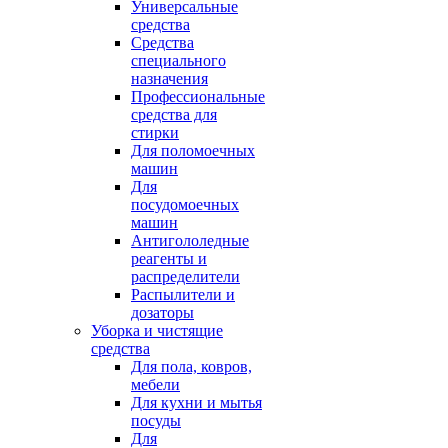
Универсальные
средства
Средства
специального
назначения
Профессиональные
средства для
стирки
Для поломоечных
машин
Для
посудомоечных
машин
Антигололедные
реагенты и
распределители
Распылители и
дозаторы
Уборка и чистящие
средства
Для пола, ковров,
мебели
Для кухни и мытья
посуды
Для