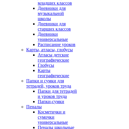
младщих классов
Дневники для
музыкальной
школы
Дневники для
старших классов
Дневники
универсальные
Расписание уроков
Карты, атласы, глобусы
Атласы детские
географические
Глобусы
Карты
географические
Папки и сумки для
тетрадей, уроков труда
Папки для тетрадей
и уроков труда
Папки-сумки
Пеналы
Косметички и
сумочки
универсальные
Пеналы школьные