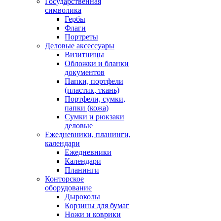
Государственная
символика
Гербы
Флаги
Портреты
Деловые аксессуары
Визитницы
Обложки и бланки
документов
Папки, портфели
(пластик, ткань)
Портфели, сумки,
папки (кожа)
Сумки и рюкзаки
деловые
Ежедневники, планинги,
календари
Ежедневники
Календари
Планинги
Конторское
оборудование
Дыроколы
Корзины для бумаг
Ножи и коврики