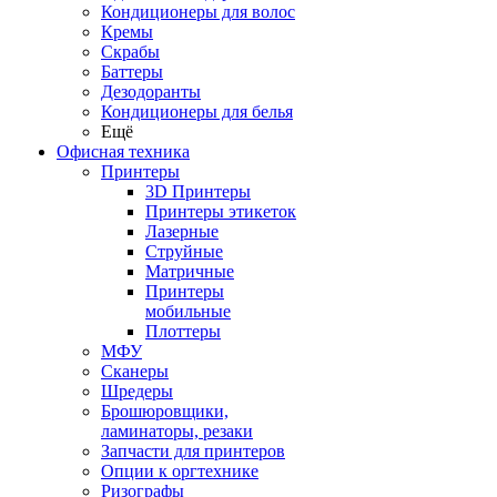
Кондиционеры для волос
Кремы
Скрабы
Баттеры
Дезодоранты
Кондиционеры для белья
Ещё
Офисная техника
Принтеры
3D Принтеры
Принтеры этикеток
Лазерные
Струйные
Матричные
Принтеры
мобильные
Плоттеры
МФУ
Сканеры
Шредеры
Брошюровщики,
ламинаторы, резаки
Запчасти для принтеров
Опции к оргтехнике
Ризографы