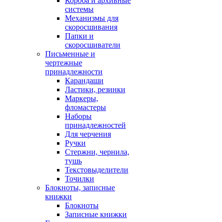
Короба и архивные
системы
Механизмы для
скоросшивания
Папки и
скоросшиватели
Письменные и
чертежные
принадлежности
Карандаши
Ластики, резинки
Маркеры,
фломастеры
Наборы
принадлежностей
Для черчения
Ручки
Стержни, чернила,
тушь
Текстовыделители
Точилки
Блокноты, записные
книжки
Блокноты
Записные книжки