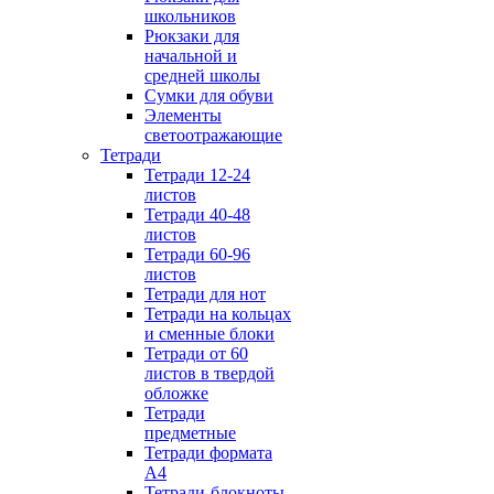
школьников
Рюкзаки для
начальной и
средней школы
Сумки для обуви
Элементы
светоотражающие
Тетради
Тетради 12-24
листов
Тетради 40-48
листов
Тетради 60-96
листов
Тетради для нот
Тетради на кольцах
и сменные блоки
Тетради от 60
листов в твердой
обложке
Тетради
предметные
Тетради формата
А4
Тетради-блокноты