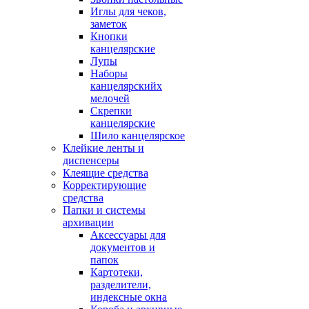
Иглы для чеков,
заметок
Кнопки
канцелярские
Лупы
Наборы
канцелярскийх
мелочей
Скрепки
канцелярские
Шило канцелярское
Клейкие ленты и
диспенсеры
Клеящие средства
Корректирующие
средства
Папки и системы
архивации
Аксессуары для
документов и
папок
Картотеки,
разделители,
индексные окна