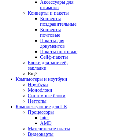
Аксессуары для
штампов
Конверты и пакеты
Конверты
поздравительные
Конверты
почтовые
Пакеты для
документов
Пакеты почтовые
Сейф-пакеты
Блоки для записей,
закладки
Ещё
Компьютеры и ноутбуки
Ноутбуки
Моноблоки
Системные блоки
Неттопы
Комплектующие для ПК
Процессоры
Intel
AMD
Материнские платы
Видеокарты