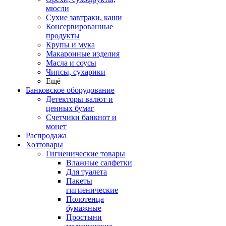
мюсли
Сухие завтраки, каши
Консервированные
продукты
Крупы и мука
Макаронные изделия
Масла и соусы
Чипсы, сухарики
Ещё
Банковское оборудование
Детекторы валют и
ценных бумаг
Счетчики банкнот и
монет
Распродажа
Хозтовары
Гигиенические товары
Влажные салфетки
Для туалета
Пакеты
гигиенические
Полотенца
бумажные
Простыни