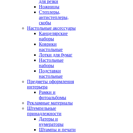
для резки
Ножницы
Степлеры,
антистеплеры,
скобы
Настольные аксессуары
Канцелярские
наборы
Коврики
настольные
Лотки для бумаг
Настольные
наборы
Подставки
настольные
Предметы оформления
интерьера
Рамки и
фотоальбомы
Рекламные материалы
Штемпельные
принадлежности
Датеры и
нумераторы
Штампы и печати