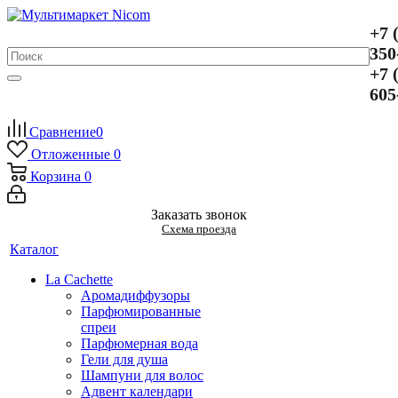
+7 
350
+7 
605
Сравнение
0
Отложенные
0
Корзина
0
Заказать звонок
Схема проезда
Каталог
La Cachette
Аромадиффузоры
Парфюмированные
спреи
Парфюмерная вода
Гели для душа
Шампуни для волос
Адвент календари