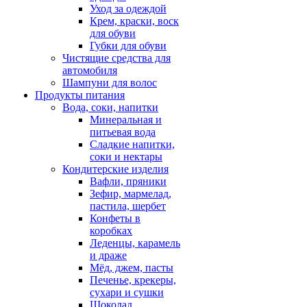
Уход за одеждой
Крем, краски, воск
для обуви
Губки для обуви
Чистящие средства для
автомобиля
Шампуни для волос
Продукты питания
Вода, соки, напитки
Минеральная и
питьевая вода
Сладкие напитки,
соки и нектары
Кондитерские изделия
Вафли, пряники
Зефир, мармелад,
пастила, шербет
Конфеты в
коробках
Леденцы, карамель
и драже
Мёд, джем, пасты
Печенье, крекеры,
сухари и сушки
Шоколад,