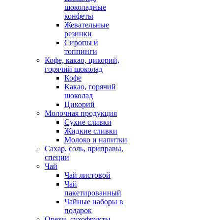
шоколадные
конфеты
Жевательные
резинки
Сиропы и
топпинги
Кофе, какао, цикорий,
горячий шоколад
Кофе
Какао, горячий
шоколад
Цикорий
Молочная продукция
Сухие сливки
Жидкие сливки
Молоко и напитки
Сахар, соль, приправы,
специи
Чай
Чай листовой
Чай
пакетированный
Чайные наборы в
подарок
Орехи, сухофрукты,