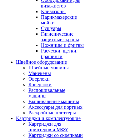
Оборудование для
визажистов
Климазоны
Парикмахерские
мойки
Сушуары
Гигиенические
защитные экраны
Ножницы и бритвы
Расчески, щетки,
брашинги
Швейное оборудование
Швейные машины
Манекены
Оверлоки
Коверлоки
Распошивальные
машины
Вышивальные машины
Аксессуары для портных
Раскройные плоттеры
Картриджи и комплектующие
Картриджи для
принтеров и МФУ
Картриджи со скрепками