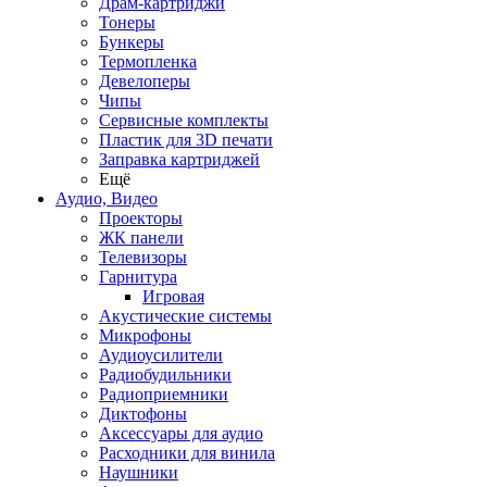
Драм-картриджи
Тонеры
Бункеры
Термопленка
Девелоперы
Чипы
Сервисные комплекты
Пластик для 3D печати
Заправка картриджей
Ещё
Аудио, Видео
Проекторы
ЖК панели
Телевизоры
Гарнитура
Игровая
Акустические системы
Микрофоны
Аудиоусилители
Радиобудильники
Радиоприемники
Диктофоны
Аксессуары для аудио
Расходники для винила
Наушники