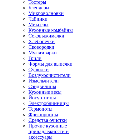
Тостеры
Блендеры
Микроволновки
Чайники
Миксеры
Кухонные комбайны
Соковыжималки
Хлебопечки
Сковородки
Мультиварки
Грили
Формы для выпечки
Сушилки
Воздухоочистители
Измельчители
Сэндвичицы
Кухонные весы
Йогуртницы
Электроблинницы
Термопоты
Фритюрницы
Средства очистки
Прочие кухонные
принадлежности и
аксессуары