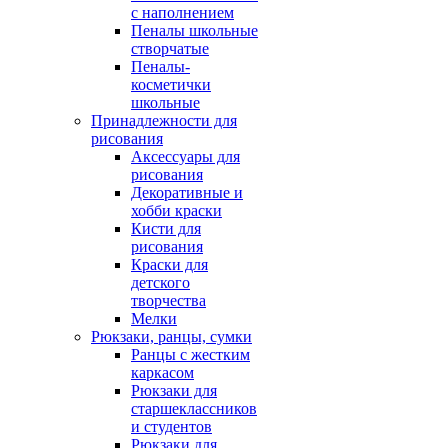
с наполнением
Пеналы школьные
створчатые
Пеналы-
косметички
школьные
Принадлежности для
рисования
Аксессуары для
рисования
Декоративные и
хобби краски
Кисти для
рисования
Краски для
детского
творчества
Мелки
Рюкзаки, ранцы, сумки
Ранцы с жестким
каркасом
Рюкзаки для
старшеклассников
и студентов
Рюкзаки для