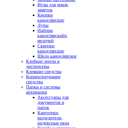
Иглы для чеков,
заметок
Кнопки
канцелярские
Лупы
Наборы
канцелярскийх
мелочей
Скрепки
канцелярские
Шило канцелярское
Клейкие ленты и
диспенсеры
Клеящие средства
Корректирующие
средства
Папки и системы
архивации
Аксессуары для
документов и
папок
Картотеки,
разделители,
индексные окна