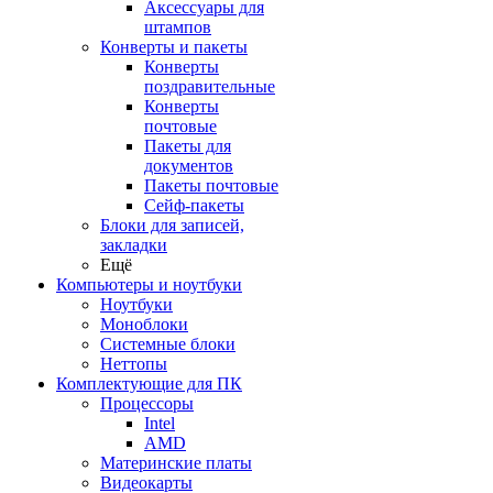
Аксессуары для
штампов
Конверты и пакеты
Конверты
поздравительные
Конверты
почтовые
Пакеты для
документов
Пакеты почтовые
Сейф-пакеты
Блоки для записей,
закладки
Ещё
Компьютеры и ноутбуки
Ноутбуки
Моноблоки
Системные блоки
Неттопы
Комплектующие для ПК
Процессоры
Intel
AMD
Материнские платы
Видеокарты