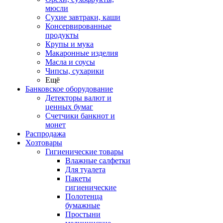
мюсли
Сухие завтраки, каши
Консервированные
продукты
Крупы и мука
Макаронные изделия
Масла и соусы
Чипсы, сухарики
Ещё
Банковское оборудование
Детекторы валют и
ценных бумаг
Счетчики банкнот и
монет
Распродажа
Хозтовары
Гигиенические товары
Влажные салфетки
Для туалета
Пакеты
гигиенические
Полотенца
бумажные
Простыни