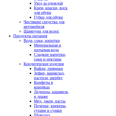
Уход за одеждой
Крем, краски, воск
для обуви
Губки для обуви
Чистящие средства для
автомобиля
Шампуни для волос
Продукты питания
Вода, соки, напитки
Минеральная и
питьевая вода
Сладкие напитки,
соки и нектары
Кондитерские изделия
Вафли, пряники
Зефир, мармелад,
пастила, шербет
Конфеты в
коробках
Леденцы, карамель
и драже
Мёд, джем, пасты
Печенье, крекеры,
сухари и сушки
Шоколад,