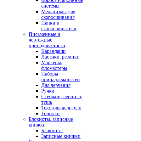
Короба и архивные
системы
Механизмы для
скоросшивания
Папки и
скоросшиватели
Письменные и
чертежные
принадлежности
Карандаши
Ластики, резинки
Маркеры,
фломастеры
Наборы
принадлежностей
Для черчения
Ручки
Стержни, чернила,
тушь
Текстовыделители
Точилки
Блокноты, записные
книжки
Блокноты
Записные книжки