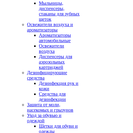
Мыльницы,
диспенсеры,
стаканы для зубных
щеток
Освежители воздуха и
ароматизаторы
Ароматизаторы
автомобильные
Освежители
воздуха
Диспенсеры для
аэрозольных
картриджей
Дезинфицирующие
средства
Дезинфекция рук и
кожи
Средства для
дезинфекции
Защита от моли,
насекомых и грызунов
Уход за обувью и
одеждой
Щетки для обуви и
одежды