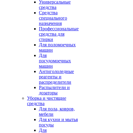
Универсальные
средства
Средства
специального
назначения
Профессиональные
средства для
стирки
Для поломоечных
машин
Для
посудомоечных
машин
Антигололедные
реагенты и
распределители
Распылители и
дозаторы
Уборка и чистящие
средства
Для пола, ковров,
мебели
Для кухни и мытья
посуды
Для