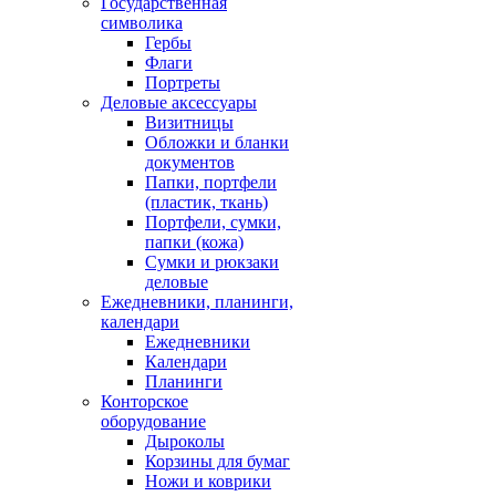
Государственная
символика
Гербы
Флаги
Портреты
Деловые аксессуары
Визитницы
Обложки и бланки
документов
Папки, портфели
(пластик, ткань)
Портфели, сумки,
папки (кожа)
Сумки и рюкзаки
деловые
Ежедневники, планинги,
календари
Ежедневники
Календари
Планинги
Конторское
оборудование
Дыроколы
Корзины для бумаг
Ножи и коврики