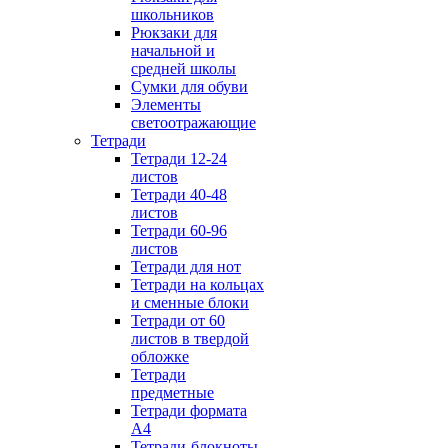
школьников
Рюкзаки для
начальной и
средней школы
Сумки для обуви
Элементы
светоотражающие
Тетради
Тетради 12-24
листов
Тетради 40-48
листов
Тетради 60-96
листов
Тетради для нот
Тетради на кольцах
и сменные блоки
Тетради от 60
листов в твердой
обложке
Тетради
предметные
Тетради формата
А4
Тетради-блокноты