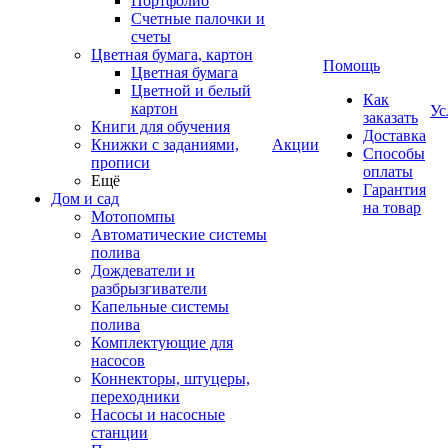
Портфолио
Счетные палочки и
счеты
Цветная бумага, картон
Помощь
Цветная бумага
Цветной и белый
Как
картон
Ус
заказать
Книги для обучения
Доставка
Книжки с заданиями,
Акции
Способы
прописи
оплаты
Ещё
Гарантия
Дом и сад
на товар
Мотопомпы
Автоматические системы
полива
Дождеватели и
разбрызгиватели
Капельные системы
полива
Комплектующие для
насосов
Коннекторы, штуцеры,
переходники
Насосы и насосные
станции