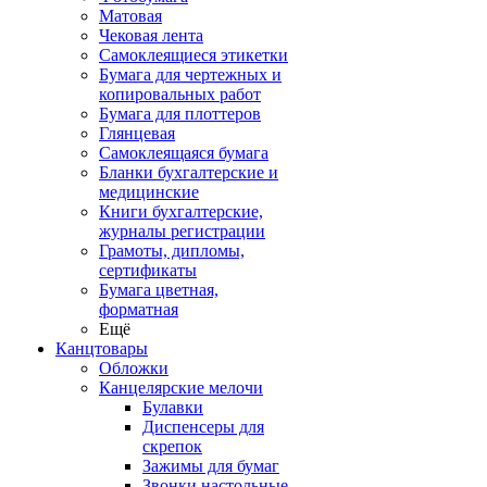
Матовая
Чековая лента
Самоклеящиеся этикетки
Бумага для чертежных и
копировальных работ
Бумага для плоттеров
Глянцевая
Самоклеящаяся бумага
Бланки бухгалтерские и
медицинские
Книги бухгалтерские,
журналы регистрации
Грамоты, дипломы,
сертификаты
Бумага цветная,
форматная
Ещё
Канцтовары
Обложки
Канцелярские мелочи
Булавки
Диспенсеры для
скрепок
Зажимы для бумаг
Звонки настольные