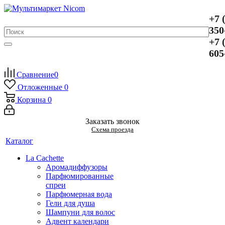
+7 
350
+7 
605
Сравнение
0
Отложенные
0
Корзина
0
Заказать звонок
Схема проезда
Каталог
La Cachette
Аромадиффузоры
Парфюмированные
спреи
Парфюмерная вода
Гели для душа
Шампуни для волос
Адвент календари