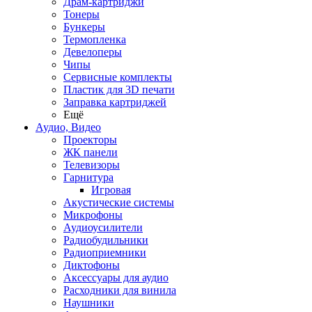
Драм-картриджи
Тонеры
Бункеры
Термопленка
Девелоперы
Чипы
Сервисные комплекты
Пластик для 3D печати
Заправка картриджей
Ещё
Аудио, Видео
Проекторы
ЖК панели
Телевизоры
Гарнитура
Игровая
Акустические системы
Микрофоны
Аудиоусилители
Радиобудильники
Радиоприемники
Диктофоны
Аксессуары для аудио
Расходники для винила
Наушники