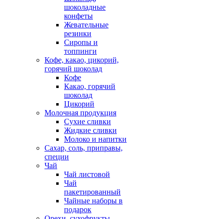
шоколадные
конфеты
Жевательные
резинки
Сиропы и
топпинги
Кофе, какао, цикорий,
горячий шоколад
Кофе
Какао, горячий
шоколад
Цикорий
Молочная продукция
Сухие сливки
Жидкие сливки
Молоко и напитки
Сахар, соль, приправы,
специи
Чай
Чай листовой
Чай
пакетированный
Чайные наборы в
подарок
Орехи, сухофрукты,