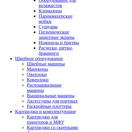
Оборудование для
визажистов
Климазоны
Парикмахерские
мойки
Сушуары
Гигиенические
защитные экраны
Ножницы и бритвы
Расчески, щетки,
брашинги
Швейное оборудование
Швейные машины
Манекены
Оверлоки
Коверлоки
Распошивальные
машины
Вышивальные машины
Аксессуары для портных
Раскройные плоттеры
Картриджи и комплектующие
Картриджи для
принтеров и МФУ
Картриджи со скрепками