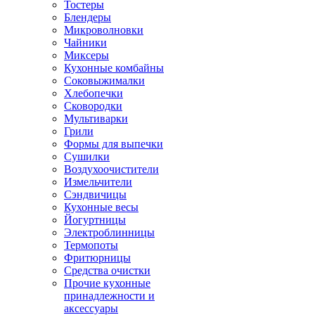
Тостеры
Блендеры
Микроволновки
Чайники
Миксеры
Кухонные комбайны
Соковыжималки
Хлебопечки
Сковородки
Мультиварки
Грили
Формы для выпечки
Сушилки
Воздухоочистители
Измельчители
Сэндвичицы
Кухонные весы
Йогуртницы
Электроблинницы
Термопоты
Фритюрницы
Средства очистки
Прочие кухонные
принадлежности и
аксессуары