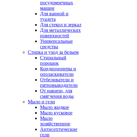
посудомоечных
машин
Для ванной и
туалета
Для стекол и зеркал
Для металлических
поверхностей
Универсальные
средства
Стирка и уход за бельем
Стиральный
порошок
Кондиционеры и
ополаскиватели
Отбеливатели и
пятновыводители
От накипи, для
смягчения воды
Мыло и гели
Мыло жидкое
Мыло кусковое
Мыло
хозяйственное
Антисептические
гели