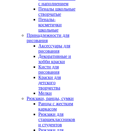
с наполнением
Пеналы школьные
створчатые
Пеналы-
косметички
школьные
Принадлежности для
рисования
Аксессуары для
рисования
Декоративные и
хобби краски
Кисти для
рисования
Краски для
детского
творчества
Мелки
Рюкзаки, ранцы, сумки
Ранцы с жестким
каркасом
Рюкзаки для
старшеклассников
и студентов
Рюкзаки для