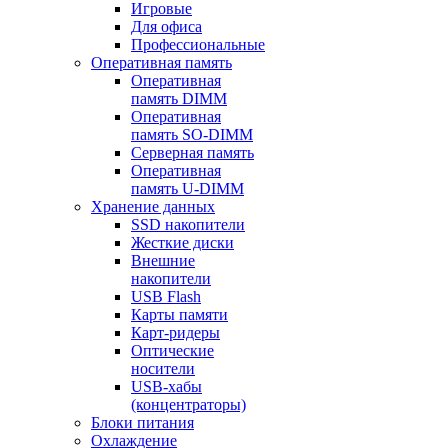
Игровые
Для офиса
Профессиональные
Оперативная память
Оперативная
память DIMM
Оперативная
память SO-DIMM
Серверная память
Оперативная
память U-DIMM
Хранение данных
SSD накопители
Жесткие диски
Внешние
накопители
USB Flash
Карты памяти
Карт-ридеры
Оптические
носители
USB-хабы
(концентраторы)
Блоки питания
Охлаждение