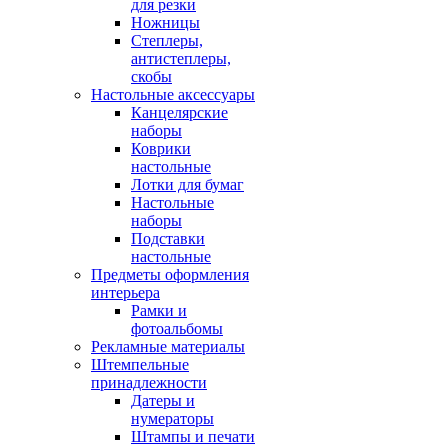
для резки
Ножницы
Степлеры,
антистеплеры,
скобы
Настольные аксессуары
Канцелярские
наборы
Коврики
настольные
Лотки для бумаг
Настольные
наборы
Подставки
настольные
Предметы оформления
интерьера
Рамки и
фотоальбомы
Рекламные материалы
Штемпельные
принадлежности
Датеры и
нумераторы
Штампы и печати