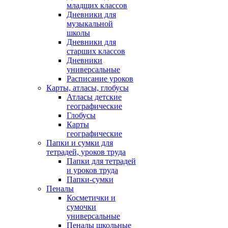
младщих классов
Дневники для
музыкальной
школы
Дневники для
старших классов
Дневники
универсальные
Расписание уроков
Карты, атласы, глобусы
Атласы детские
географические
Глобусы
Карты
географические
Папки и сумки для
тетрадей, уроков труда
Папки для тетрадей
и уроков труда
Папки-сумки
Пеналы
Косметички и
сумочки
универсальные
Пеналы школьные