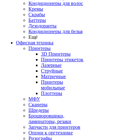
Кондиционеры для волос
Кремы
Скрабы
Баттеры
Дезодоранты
Кондиционеры для белья
Ещё
Офисная техника
Принтеры
3D Принтеры
Принтеры этикеток
Лазерные
Струйные
Матричные
Принтеры
мобильные
Плоттеры
МФУ
Сканеры
Шредеры
Брошюровщики,
ламинаторы, резаки
Запчасти для принтеров
Опции к оргтехнике
Ризографы