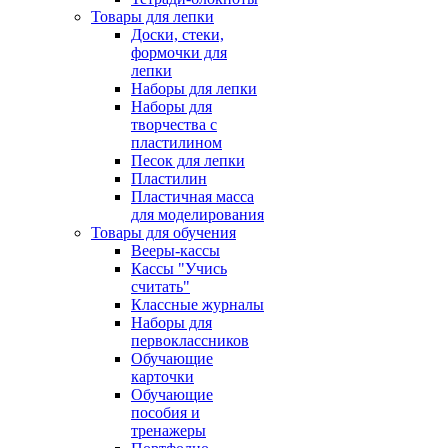
Товары для лепки
Доски, стеки,
формочки для
лепки
Наборы для лепки
Наборы для
творчества с
пластилином
Песок для лепки
Пластилин
Пластичная масса
для моделирования
Товары для обучения
Вееры-кассы
Кассы "Учись
считать"
Классные журналы
Наборы для
первоклассников
Обучающие
карточки
Обучающие
пособия и
тренажеры