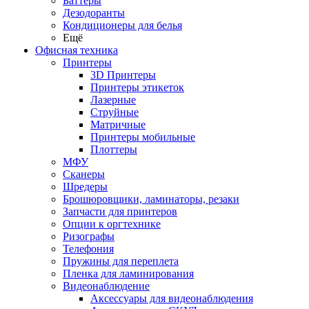
Баттеры
Дезодоранты
Кондиционеры для белья
Ещё
Офисная техника
Принтеры
3D Принтеры
Принтеры этикеток
Лазерные
Струйные
Матричные
Принтеры мобильные
Плоттеры
МФУ
Сканеры
Шредеры
Брошюровщики, ламинаторы, резаки
Запчасти для принтеров
Опции к оргтехнике
Ризографы
Телефония
Пружины для переплета
Пленка для ламинирования
Видеонаблюдение
Аксессуары для видеонаблюдения