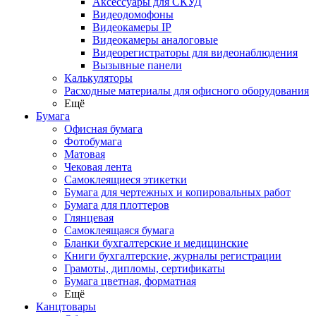
Аксессуары для СКУД
Видеодомофоны
Видеокамеры IP
Видеокамеры аналоговые
Видеорегистраторы для видеонаблюдения
Вызывные панели
Калькуляторы
Расходные материалы для офисного оборудования
Ещё
Бумага
Офисная бумага
Фотобумага
Матовая
Чековая лента
Самоклеящиеся этикетки
Бумага для чертежных и копировальных работ
Бумага для плоттеров
Глянцевая
Самоклеящаяся бумага
Бланки бухгалтерские и медицинские
Книги бухгалтерские, журналы регистрации
Грамоты, дипломы, сертификаты
Бумага цветная, форматная
Ещё
Канцтовары