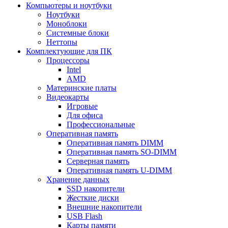
Компьютеры и ноутбуки
Ноутбуки
Моноблоки
Системные блоки
Неттопы
Комплектующие для ПК
Процессоры
Intel
AMD
Материнские платы
Видеокарты
Игровые
Для офиса
Профессиональные
Оперативная память
Оперативная память DIMM
Оперативная память SO-DIMM
Серверная память
Оперативная память U-DIMM
Хранение данных
SSD накопители
Жесткие диски
Внешние накопители
USB Flash
Карты памяти