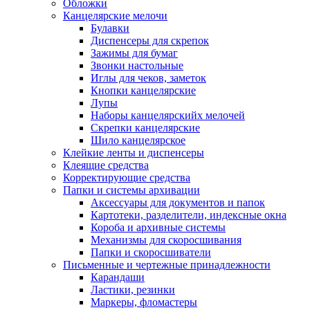
Обложки
Канцелярские мелочи
Булавки
Диспенсеры для скрепок
Зажимы для бумаг
Звонки настольные
Иглы для чеков, заметок
Кнопки канцелярские
Лупы
Наборы канцелярскийх мелочей
Скрепки канцелярские
Шило канцелярское
Клейкие ленты и диспенсеры
Клеящие средства
Корректирующие средства
Папки и системы архивации
Аксессуары для документов и папок
Картотеки, разделители, индексные окна
Короба и архивные системы
Механизмы для скоросшивания
Папки и скоросшиватели
Письменные и чертежные принадлежности
Карандаши
Ластики, резинки
Маркеры, фломастеры