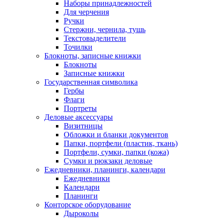
Наборы принадлежностей
Для черчения
Ручки
Стержни, чернила, тушь
Текстовыделители
Точилки
Блокноты, записные книжки
Блокноты
Записные книжки
Государственная символика
Гербы
Флаги
Портреты
Деловые аксессуары
Визитницы
Обложки и бланки документов
Папки, портфели (пластик, ткань)
Портфели, сумки, папки (кожа)
Сумки и рюкзаки деловые
Ежедневники, планинги, календари
Ежедневники
Календари
Планинги
Конторское оборудование
Дыроколы