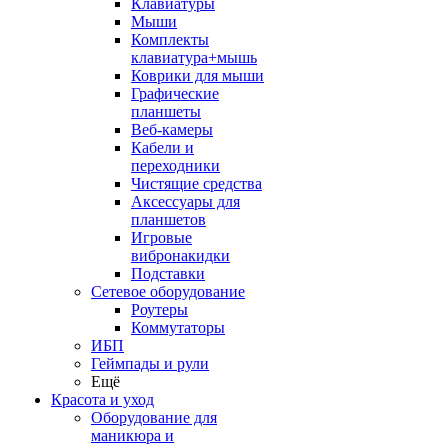
Клавиатуры
Мыши
Комплекты
клавиатура+мышь
Коврики для мыши
Графические
планшеты
Веб-камеры
Кабели и
переходники
Чистящие средства
Аксессуары для
планшетов
Игровые
вибронакидки
Подставки
Сетевое оборудование
Роутеры
Коммутаторы
ИБП
Геймпады и рули
Ещё
Красота и уход
Оборудование для
маникюра и