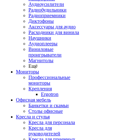
Аудиоусилители
Радиобудильники
Радиоприемники
Диктофоны
Аксессуары для аудио
Расходники для винила
Наушники
Аудиоплееры
Виниловые
проигрыватели
Магнитолы
Ещё
Мониторы
Профессиональные
мониторы
Крепления
Ergotron
Офисная мебель
Банкетки и скамьи
Столы офисные
Кресла и стулья
Кресла для персонала
Кресла для
руководителей
Кресла для приемных