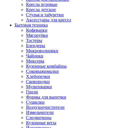
Кресла игровые
Кресла детские
Стулья и табуретки
Аксессуары для кресел
Бытовая техника
Кофеварки
Мясорубки
Тостеры
Блендеры
Микроволновки
Чайники
Миксеры
Кухонные комбайны
Соковыжималки
Хлебопечки
Сковородки
Мультиварки
Грили
Формы для выпечки
Сушилки
Воздухоочистители
Измельчители
Сэндвичицы
Кухонные весы
Йогуртницы