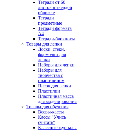
Тетради от 60
листов в твердой
обложке
Тетради
предметные
Тетради формата
А4
Тетради-блокноты
Товары для лепки
Доски, стеки,
формочки для
лепки
Наборы для лепки
Наборы для
творчества с
пластилином
Песок для лепки
Пластилин
Пластичная масса
для моделирования
Товары для обучения
Вееры-кассы
Кассы "Учись
считать"
Классные журналы