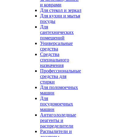
и коврами
Для стекол и зеркал
Для кухни и мытья
посуды
Для
сантехнических
помещений
Универсальные
средства
Средства
специального
назначения
Профессиональные
средства для
стирки
Для поломоечных
машин
Для
посудомоечных
машин
Антигололедные
реагенты и
распределители
Распылители и
дозаторы