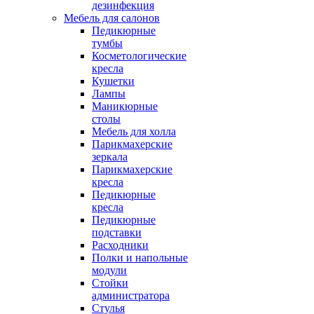
дезинфекция
Мебель для салонов
Педикюрные
тумбы
Косметологические
кресла
Кушетки
Лампы
Маникюрные
столы
Мебель для холла
Парикмахерские
зеркала
Парикмахерские
кресла
Педикюрные
кресла
Педикюрные
подставки
Расходники
Полки и напольные
модули
Стойки
администратора
Стулья