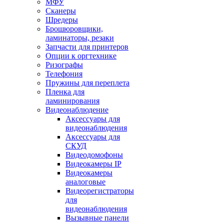
МФУ
Сканеры
Шредеры
Брошюровщики,
ламинаторы, резаки
Запчасти для принтеров
Опции к оргтехнике
Ризографы
Телефония
Пружины для переплета
Пленка для
ламинирования
Видеонаблюдение
Аксессуары для
видеонаблюдения
Аксессуары для
СКУД
Видеодомофоны
Видеокамеры IP
Видеокамеры
аналоговые
Видеорегистраторы
для
видеонаблюдения
Вызывные панели