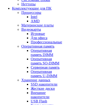
Неттопы
Комплектующие для ПК
Процессоры
Intel
AMD
Материнские платы
Видеокарты
Игровые
Для офиса
Профессиональные
Оперативная память
Оперативная
память DIMM
Оперативная
память SO-DIMM
Серверная память
Оперативная
память U-DIMM
Хранение данных
SSD накопители
Жесткие диски
Внешние
накопители
USB Flash