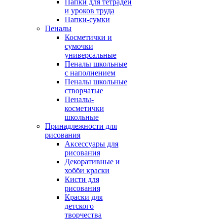
Папки для тетрадей
и уроков труда
Папки-сумки
Пеналы
Косметички и
сумочки
универсальные
Пеналы школьные
с наполнением
Пеналы школьные
створчатые
Пеналы-
косметички
школьные
Принадлежности для
рисования
Аксессуары для
рисования
Декоративные и
хобби краски
Кисти для
рисования
Краски для
детского
творчества