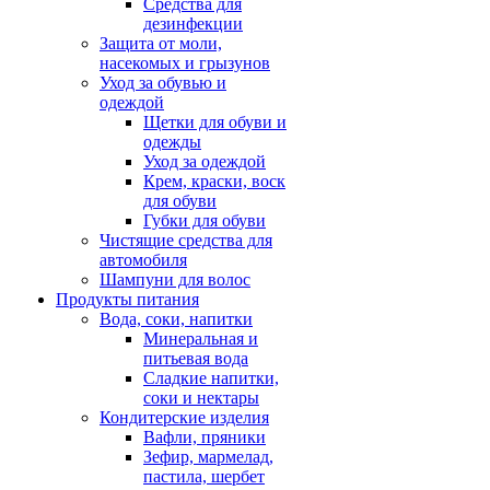
Средства для
дезинфекции
Защита от моли,
насекомых и грызунов
Уход за обувью и
одеждой
Щетки для обуви и
одежды
Уход за одеждой
Крем, краски, воск
для обуви
Губки для обуви
Чистящие средства для
автомобиля
Шампуни для волос
Продукты питания
Вода, соки, напитки
Минеральная и
питьевая вода
Сладкие напитки,
соки и нектары
Кондитерские изделия
Вафли, пряники
Зефир, мармелад,
пастила, шербет