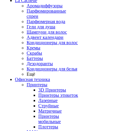
La Cachette
Аромадиффузоры
Парфюмированные
спреи
Парфюмерная вода
Гели для душа
Шампуни для волос
Адвент календари
Кондиционеры для волос
Кремы
Скрабы
Баттеры
Дезодоранты
Кондиционеры для белья
Ещё
Офисная техника
Принтеры
3D Принтеры
Принтеры этикеток
Лазерные
Струйные
Матричные
Принтеры
мобильные
Плоттеры