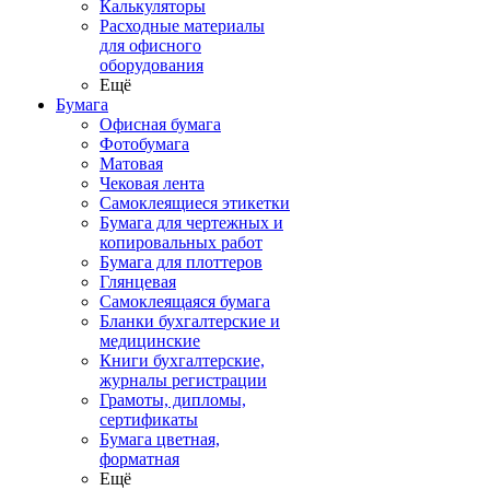
Калькуляторы
Расходные материалы
для офисного
оборудования
Ещё
Бумага
Офисная бумага
Фотобумага
Матовая
Чековая лента
Самоклеящиеся этикетки
Бумага для чертежных и
копировальных работ
Бумага для плоттеров
Глянцевая
Самоклеящаяся бумага
Бланки бухгалтерские и
медицинские
Книги бухгалтерские,
журналы регистрации
Грамоты, дипломы,
сертификаты
Бумага цветная,
форматная
Ещё