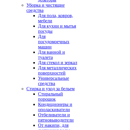
Уборка и чистящие
средства
Для пола, ковров,
мебели
Для кухни и мытья
посуды
Для
посудомоечных
машин
Для ванной и
туалета
Для стекол и зеркал
Для металлических
поверхностей
Универсальные
средства
Стирка и уход за бельем
Стиральный
порошок
Кондиционеры и
ополаскиватели
Отбеливатели и
пятновыводители
От накипи, для