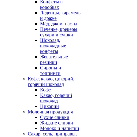
Конфеты в
коробках
Леденцы, карамель
и драже
Мёд, джем, пасты
Печенье, крекеры,
сухари и сушки
Шоколад,
шоколадные
конфеты
Жевательные
резинки
Сиропы и
топпинги
Кофе, какао, цикорий,
горячий шоколад
Кофе
Какао, горячий
шоколад
Цикорий
Молочная продукция
Сухие сливки
Жидкие сливки
Молоко и напитки
Сахар, соль, приправы,