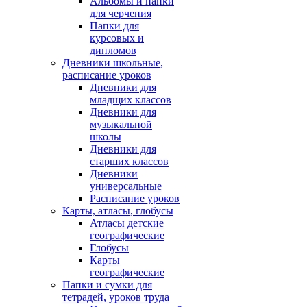
Альбомы и папки
для черчения
Папки для
курсовых и
дипломов
Дневники школьные,
расписание уроков
Дневники для
младщих классов
Дневники для
музыкальной
школы
Дневники для
старших классов
Дневники
универсальные
Расписание уроков
Карты, атласы, глобусы
Атласы детские
географические
Глобусы
Карты
географические
Папки и сумки для
тетрадей, уроков труда