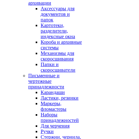
архивации
Аксессуары для
документов и
папок
Картотеки,
разделители,
индексные окна
Короба и архивные
системы
Механизмы для
скоросшивания
Папки и
скоросшиватели
Письменные и
чертежные
принадлежности
Карандаши
Ластики, резинки
Маркеры,
фломастеры
Наборы
принадлежностей
Для черчения
Ручки
Стержни, чернила,