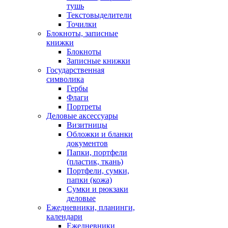
тушь
Текстовыделители
Точилки
Блокноты, записные
книжки
Блокноты
Записные книжки
Государственная
символика
Гербы
Флаги
Портреты
Деловые аксессуары
Визитницы
Обложки и бланки
документов
Папки, портфели
(пластик, ткань)
Портфели, сумки,
папки (кожа)
Сумки и рюкзаки
деловые
Ежедневники, планинги,
календари
Ежедневники