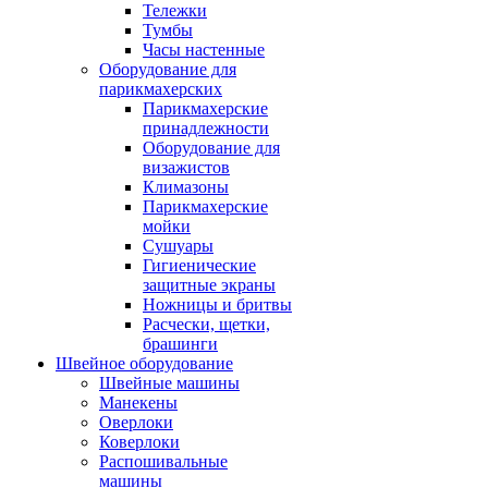
Тележки
Тумбы
Часы настенные
Оборудование для
парикмахерских
Парикмахерские
принадлежности
Оборудование для
визажистов
Климазоны
Парикмахерские
мойки
Сушуары
Гигиенические
защитные экраны
Ножницы и бритвы
Расчески, щетки,
брашинги
Швейное оборудование
Швейные машины
Манекены
Оверлоки
Коверлоки
Распошивальные
машины