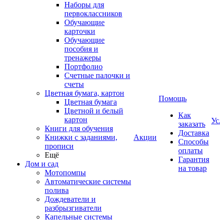
Наборы для
первоклассников
Обучающие
карточки
Обучающие
пособия и
тренажеры
Портфолио
Счетные палочки и
счеты
Цветная бумага, картон
Помощь
Цветная бумага
Цветной и белый
Как
картон
Ус
заказать
Книги для обучения
Доставка
Книжки с заданиями,
Акции
Способы
прописи
оплаты
Ещё
Гарантия
Дом и сад
на товар
Мотопомпы
Автоматические системы
полива
Дождеватели и
разбрызгиватели
Капельные системы