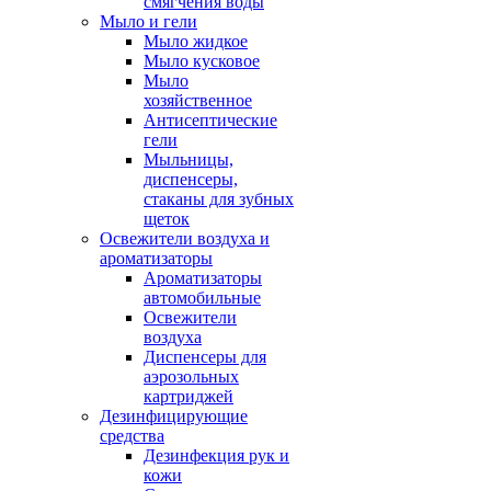
смягчения воды
Мыло и гели
Мыло жидкое
Мыло кусковое
Мыло
хозяйственное
Антисептические
гели
Мыльницы,
диспенсеры,
стаканы для зубных
щеток
Освежители воздуха и
ароматизаторы
Ароматизаторы
автомобильные
Освежители
воздуха
Диспенсеры для
аэрозольных
картриджей
Дезинфицирующие
средства
Дезинфекция рук и
кожи