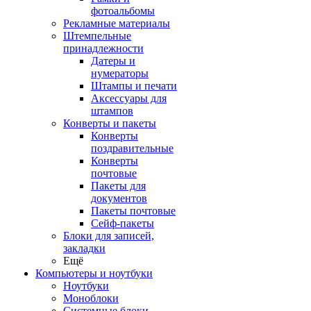
фотоальбомы
Рекламные материалы
Штемпельные
принадлежности
Датеры и
нумераторы
Штампы и печати
Аксессуары для
штампов
Конверты и пакеты
Конверты
поздравительные
Конверты
почтовые
Пакеты для
документов
Пакеты почтовые
Сейф-пакеты
Блоки для записей,
закладки
Ещё
Компьютеры и ноутбуки
Ноутбуки
Моноблоки
Системные блоки