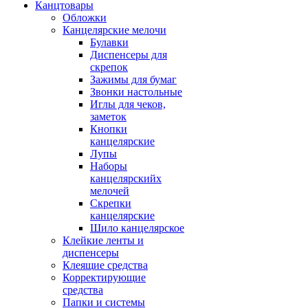
Канцтовары
Обложки
Канцелярские мелочи
Булавки
Диспенсеры для
скрепок
Зажимы для бумаг
Звонки настольные
Иглы для чеков,
заметок
Кнопки
канцелярские
Лупы
Наборы
канцелярскийх
мелочей
Скрепки
канцелярские
Шило канцелярское
Клейкие ленты и
диспенсеры
Клеящие средства
Корректирующие
средства
Папки и системы