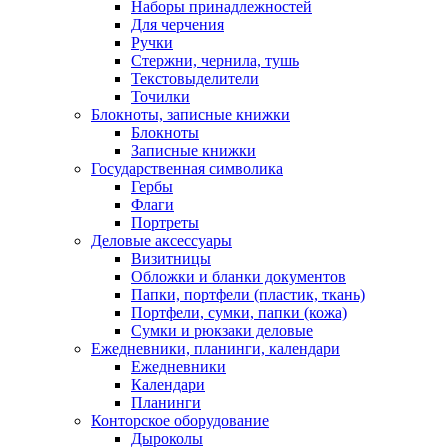
Наборы принадлежностей
Для черчения
Ручки
Стержни, чернила, тушь
Текстовыделители
Точилки
Блокноты, записные книжки
Блокноты
Записные книжки
Государственная символика
Гербы
Флаги
Портреты
Деловые аксессуары
Визитницы
Обложки и бланки документов
Папки, портфели (пластик, ткань)
Портфели, сумки, папки (кожа)
Сумки и рюкзаки деловые
Ежедневники, планинги, календари
Ежедневники
Календари
Планинги
Конторское оборудование
Дыроколы