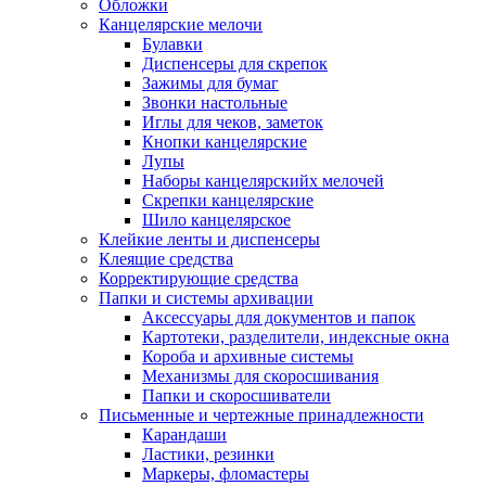
Обложки
Канцелярские мелочи
Булавки
Диспенсеры для скрепок
Зажимы для бумаг
Звонки настольные
Иглы для чеков, заметок
Кнопки канцелярские
Лупы
Наборы канцелярскийх мелочей
Скрепки канцелярские
Шило канцелярское
Клейкие ленты и диспенсеры
Клеящие средства
Корректирующие средства
Папки и системы архивации
Аксессуары для документов и папок
Картотеки, разделители, индексные окна
Короба и архивные системы
Механизмы для скоросшивания
Папки и скоросшиватели
Письменные и чертежные принадлежности
Карандаши
Ластики, резинки
Маркеры, фломастеры