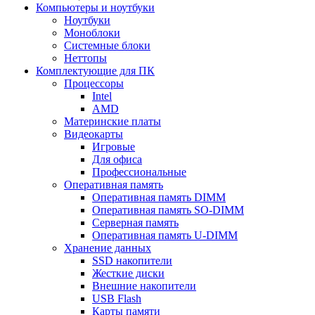
Компьютеры и ноутбуки
Ноутбуки
Моноблоки
Системные блоки
Неттопы
Комплектующие для ПК
Процессоры
Intel
AMD
Материнские платы
Видеокарты
Игровые
Для офиса
Профессиональные
Оперативная память
Оперативная память DIMM
Оперативная память SO-DIMM
Серверная память
Оперативная память U-DIMM
Хранение данных
SSD накопители
Жесткие диски
Внешние накопители
USB Flash
Карты памяти