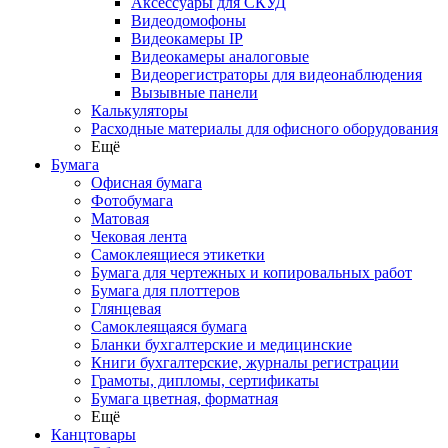
Аксессуары для СКУД
Видеодомофоны
Видеокамеры IP
Видеокамеры аналоговые
Видеорегистраторы для видеонаблюдения
Вызывные панели
Калькуляторы
Расходные материалы для офисного оборудования
Ещё
Бумага
Офисная бумага
Фотобумага
Матовая
Чековая лента
Самоклеящиеся этикетки
Бумага для чертежных и копировальных работ
Бумага для плоттеров
Глянцевая
Самоклеящаяся бумага
Бланки бухгалтерские и медицинские
Книги бухгалтерские, журналы регистрации
Грамоты, дипломы, сертификаты
Бумага цветная, форматная
Ещё
Канцтовары