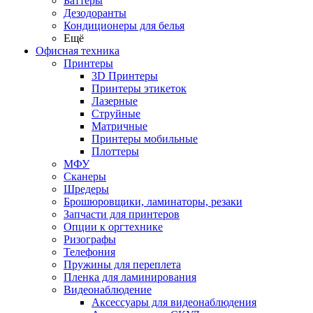
Баттеры
Дезодоранты
Кондиционеры для белья
Ещё
Офисная техника
Принтеры
3D Принтеры
Принтеры этикеток
Лазерные
Струйные
Матричные
Принтеры мобильные
Плоттеры
МФУ
Сканеры
Шредеры
Брошюровщики, ламинаторы, резаки
Запчасти для принтеров
Опции к оргтехнике
Ризографы
Телефония
Пружины для переплета
Пленка для ламинирования
Видеонаблюдение
Аксессуары для видеонаблюдения